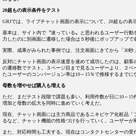
20超もの表示条件をテスト
GRJでは、ライブチャット画面の表示について、20超もの
基本は、サイト内で〝迷っている〟と思われるユーザー行動
力したのに別画面に遷移した場合は５秒後にポップアップで
実際、成果がみられた事例では、注文画面にきてから「30秒
反対にチャット画面の表示速度を速めて成功したのは、顧客の
の遷移数でテスト。３ページ目まで見るユーザーより、２ペ
たユーザーのコンバージョン率は10～15％で推移するまでに
母数を増やせば購入も増える
ただ、まだテスト段階で課題も多い。利用件数が日に10～1
増加と母数の拡大を同時に進めていく考えだ。
現在、チャット画面には主力商品であるニキビケア化粧品「
るなど、チャット機能の性格づけを行っていく。ユーザーが
また、対応時間も工夫する。現在はコンタクトセンターの受付