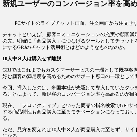
新規ユーザーのコンバージョン率を高
PCサイトのライブチャット画面、注文画面から注文せ
チャットといえば、顧客コミュニケーションの充実や顧客満
の先。明確に「商品購入」につなげるツールとしてチャット
にするGRJのチャット活用術とはどのようなものなのか。
10人中８人は購入せず離脱
GRJではこれまでもカスタマーサービスの一環として既存
好む顧客の満足度を高めるためのサポート窓口の一環として
今回、導入したのは、米国本社が先駆けて導入していたタッ
ることによって、新規客のコンバージョン率を高めるのが目
現在、「プロアクティブ」といった商品の指名検索でGRJサ
する商品特性も商品購入に至るモチベーションになっており
る。
ただ、見方を変えれば10人中８人が商品購入に至らず、サ
になる。