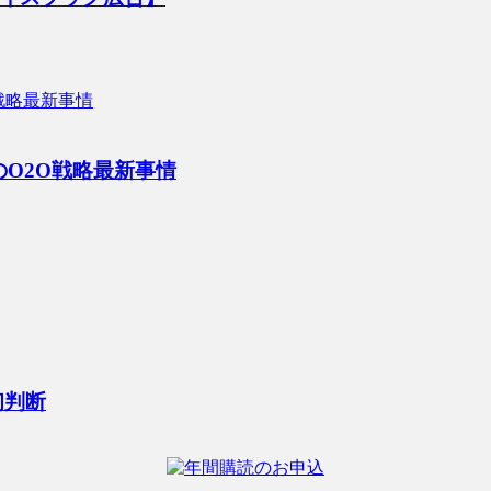
O2O戦略最新事情
初判断