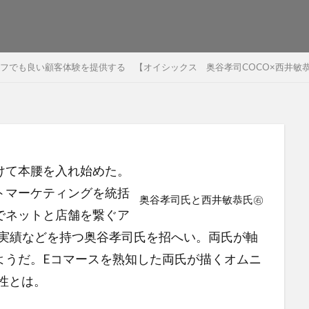
フでも良い顧客体験を提供する 【オイシックス 奥谷孝司COCO×西井敏恭
けて本腰を入れ始めた。
トマーケティングを統括
奥谷孝司氏と西井敏恭氏㊨
でネットと店舗を繋ぐア
た実績などを持つ奥谷孝司氏を招へい。両氏が軸
ようだ。Eコマースを熟知した両氏が描くオムニ
性とは。