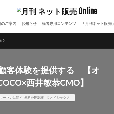
物のご案内
お知らせ
読者専用コンテンツ
「月刊ネット販売
ョン
顧客体験を提供する 【オ
OCO×西井敏恭CMO】
キーマンに聞く
,
無料公開記事
オイシックス