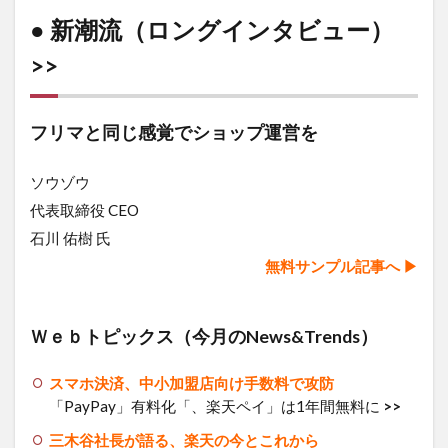
● 新潮流（ロングインタビュー）
>>
フリマと同じ感覚でショップ運営を
ソウゾウ
代表取締役 CEO
石川 佑樹 氏
無料サン
プル記事へ ▶︎
Ｗｅｂトピックス（今月のNews&Trends）
スマホ決済、中小加盟店向け手数料で攻防
「PayPay」有料化「、楽天ペイ」は1年間無料に
>>
三木谷社長が語る、楽天の今とこれから