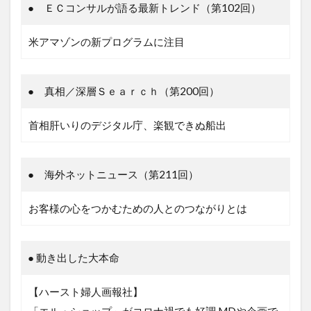
● ＥＣコンサルが語る最新トレンド（第102回）
米アマゾンの新プログラムに注目
● 真相／深層Ｓｅａｒｃｈ（第200回）
首相肝いりのデジタル庁、楽観できぬ船出
● 海外ネットニュース（第211回）
お客様の心をつかむための人とのつながりとは
● 動き出した大本命
【ハースト婦人画報社】
「エル・ショップ」がコロナ禍でも好調 MDや企画で