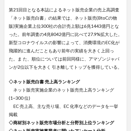
第21回目となる本誌によるネット販売企業の売上高調査
「ネット販売白書」の結果では、ネット販売(BtoCの物
販)実施企業上位300社の合計売上額は6兆1443億円とな
った。前年調査の4兆8042億円に比べて27.9%拡大した。
新型コロナウイルスの影響によって、消費環境のEC化が
飛躍的に進んだこともあり前年の実績を大きく上回っ
た。ま た、順位については前回同様に、アマゾンジャパ
ンが2位以下を大きく 引き離してトップを獲得している。
◇ネット販売白書 売上高ランキング
ネット販売実施企業のネット販売売上高ランキング
(1~300 位)
EC 売上高、主な売り場、EC 化率などのデータを一挙
掲載
◇商材別ネット販売市場分析と分野別上位ランキング
◇ネット販売実施事業者に聞いたアンケート分析