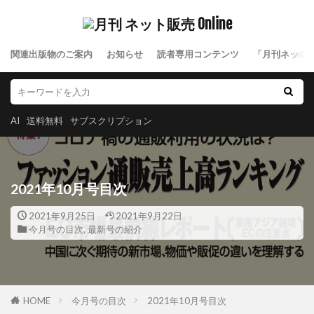
関連出版物のご案内
お知らせ
読者専用コンテンツ
「月刊ネット
AI
送料無料
サブスクリプション
2021年10月号目次
2021年9月25日
2021年9月22日
今月号の目次
,
最新号の紹介
HOME
今月号の目次
2021年10月号目次