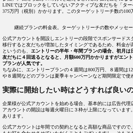
LINEではブロックをしていないアクティブな友だちを「タ
375万円（税別）かかります。このターゲットリーチ数の10
継続プランの料金表。ターゲットリーチの数やメッセー
公式アカウントを開設しエントリーの段階でスポンサードスタ
移行すると友だちが増加したタイミングであるため、料金が
というのも、
エントリーの半年・年間プランの場合、初月は日
友だちに４回送るとなると、月額600万円かかりますがエン
プランが人気です。
ちなみに、エントリープランの４週間は800万円、８週間は12
や８週間などのプランは夏季キャンペーンなど期間限定で使
実際に開始したい時はどうすれば良い
企業様が公式アカウントを始める場合、基本的には広告代理
アカウントの開設は毎週火曜日に３枠が上限になっています
あります。
公式アカウントは年間での契約となると高額な商品ですので