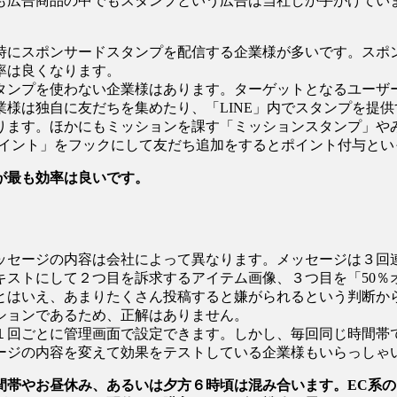
も広告商品の中でもスタンプという広告は当社しか手がけてい
にスポンサードスタンプを配信する企業様が多いです。スポン
率は良くなります。
タンプを使わない企業様はあります。ターゲットとなるユーザ
様は独自に友だちを集めたり、「LINE」内でスタンプを提
ります。ほかにもミッションを課す「ミッションスタンプ」や
ポイント」をフックにして友だち追加をするとポイント付与と
が最も効率は良いです。
ッセージの内容は会社によって異なります。メッセージは３回
キストにして２つ目を訴求するアイテム画像、３つ目を「50％
とはいえ、あまりたくさん投稿すると嫌がられるという判断か
ションであるため、正解はありません。
１回ごとに管理画面で設定できます。しかし、毎回同じ時間帯
ージの内容を変えて効果をテストしている企業様もいらっしゃ
間帯やお昼休み、あるいは夕方６時頃は混み合います。EC系