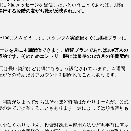
て月に２回メッセージを配信したいということであれば、月額
移行する段階の友だち数が反映されます。
100万人を超えます。スタンプを実施後すぐに継続プランに
セージを月に４回配信できます。継続プランであれば100万人の
率的です。そのためエントリー時には最長の12カ月の年間契約
時の費用は長い契約ほどお得になるよう設定されています。４週間
様がその時期だけアカウントを開かれることもあります。
。開設が決まってからはそれほど時間はかかりませんが、公式
後の週でご提案することもあります。週によっては順番待ちも
も少なくありません。投資対効果や運用方法なども事前に何度