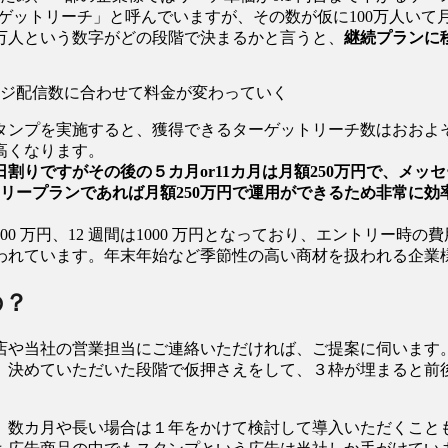
ーゲットリーチ」と呼んでいますが、その数が仮に100万人い
0万人という数字がどの段階で決まるかと言うと、
継続プランに
ジ配信数に合わせて料金が変わっていく
ンプを実施すると、獲得できるターゲットリーチ数はおおよそ
高くなります。
割りですがその後の５カ月or11カ月は月額250万円で、メッ
トリープランであれば月額250万円で運用ができるため非常に効
00 万円、12 週間は1000 万円となっており、エントリー
われています。年末年始など季節性の高い商材を扱われる企業
の？
店や当社の営業担当にご連絡いただければ、ご提案に伺います
。決めていただいた段階で仮押さえをして、３枠が埋まると前
、数カ月や長い場合は１年をかけて検討して導入いただくこと