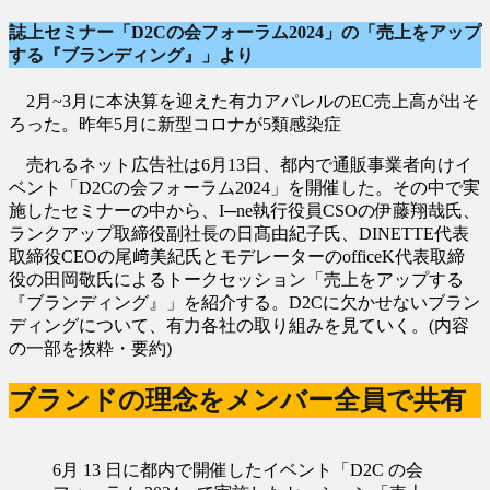
誌上セミナー「D2Cの会フォーラム2024」の「売上をアップ
する『ブランディング』」より
2月~3月に本決算を迎えた有力アパレルのEC売上高が出そ
ろった。昨年5月に新型コロナが5類感染症
売れるネット広告社は6月13日、都内で通販事業者向けイ
ベント「D2Cの会フォーラム2024」を開催した。その中で実
施したセミナーの中から、I─ne執行役員CSOの伊藤翔哉氏、
ランクアップ取締役副社長の日髙由紀子氏、DINETTE代表
取締役CEOの尾﨑美紀氏とモデレーターのofficeK代表取締
役の田岡敬氏によるトークセッション「売上をアップする
『ブランディング』」を紹介する。D2Cに欠かせないブラン
ディングについて、有力各社の取り組みを見ていく。(内容
の一部を抜粋・要約)
ブランドの理念をメンバー全員で共有
6月 13 日に都内で開催したイベント「D2C の会