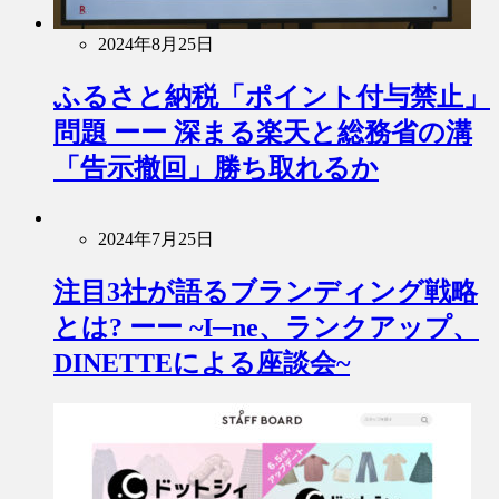
2024年8月25日
ふるさと納税「ポイント付与禁止」
問題 ーー 深まる楽天と総務省の溝
「告示撤回」勝ち取れるか
2024年7月25日
注目3社が語るブランディング戦略
とは? ーー ~I─ne、ランクアップ、
DINETTEによる座談会~