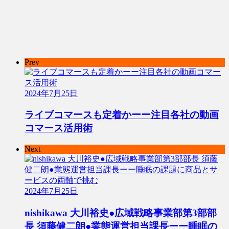
Prev
2024年7月25日
ライブコマースも定着かーー注目各社の動画
コマース活用術
Next
2024年7月25日
nishikawa 大川裕史●広域戦略事業部第3部部
長 須藤健二朗●業態運営担当課長ーー睡眠の