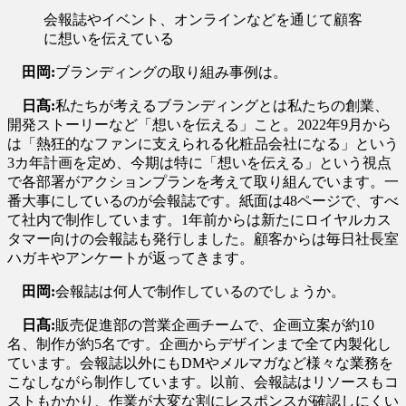
会報誌やイベント、オンラインなどを通じて顧客
に想いを伝えている
田岡:
ブランディングの取り組み事例は。
日髙:
私たちが考えるブランディングとは私たちの創業、
開発ストーリーなど「想いを伝える」こと。2022年9月から
は「熱狂的なファンに支えられる化粧品会社になる」という
3カ年計画を定め、今期は特に「想いを伝える」という視点
で各部署がアクションプランを考えて取り組んでいます。一
番大事にしているのが会報誌です。紙面は48ページで、すべ
て社内で制作しています。1年前からは新たにロイヤルカス
タマー向けの会報誌も発行しました。顧客からは毎日社長室
ハガキやアンケートが返ってきます。
田岡:
会報誌は何人で制作しているのでしょうか。
日髙:
販売促進部の営業企画チームで、企画立案が約10
名、制作が約5名です。企画からデザインまで全て内製化し
ています。会報誌以外にもDMやメルマガなど様々な業務を
こなしながら制作しています。以前、会報誌はリソースもコ
ストもかかり、作業が大変な割にレスポンスが確認しにくい