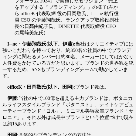
フォーラム 2024」で実施したセッション「売上
をアップする『ブランディング』」の様子(左か
ら officeK 代表取締 役の田岡敬氏、I ─ ne 執行役
員 CSO の伊藤翔哉氏、ランクアップ取締役副社
長の日髙由紀子氏、DINETTE 代表取締役 CEO
の尾﨑美紀氏)
I─ne・伊藤翔哉氏(以下、伊藤):
当社はクリエイティブには
強いこだわりを持っており、約350名の社員の中でブランデ
ィングに関わるメンバーは約80名。メーカーにしてはかなり
人件費をかけている方だと思います。ブランドの世界観を統
一するため、SNSもブランディングチームで動かしていま
す。
officeK・田岡敬氏(以下、田岡):
ブランド数は。
伊藤:
当社の中で100億を超える主力ブランドは、ボタニカ
ルライフスタイルブランド「ボタニスト」、ナイトケアビュ
ーティーブランド「ヨル」、ミニマル美容家電ブランド「サ
ロニア」。それ以外は成長中ブランドという位置づけで現在
は約15あります。
田岡:
具体的なブランディングの方法は。