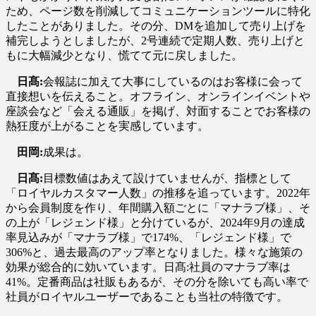
ため、ページ数を削減してコミュニケーションツールに特化
したことがありました。その分、DMを追加して売り上げを
補完しようとしましたが、2号連続で定期人数、売り上げと
もに大幅減少となり、慌てて元に戻しました。
日髙:
会報誌に加えて大事にしているのはお客様に会って
直接想いを伝えること。オフライン、オンラインイベントや
座談会など「会える通販」を掲げ、対面することでお客様の
熱狂度が上がることを実感しています。
田岡:
成果は。
日髙:
目標数値はあえて設けていませんが、指標として
「ロイヤルカスタマー人数」の推移を追っています。2022年
から会員制度を作り、年間購入額ごとに「マナラブ様」、そ
の上が「レジェンド様」と分けているが、2024年9月の達成
率見込みが「マナラブ様」で174%、「レジェンド様」で
306%と、過去最高のアップ率となりました。様々な施策の
効果が総合的に効いています。日髙:社員のマナラブ率は
41%。定番商品は社販もあるが、その分を除いても高い率で
社員がロイヤルユーザーであることも当社の特徴です。