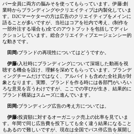
バー全員に両方の脳みそを使ってもらっています。伊藤:創
業時からブランディングやクリエイティブは内製化していま
す。D2Cマーケターの方は広告のクリエイティブをメインに
語ることが多いですが、当社はコアを社内で考え、(制作を
一部外注する場合も)全てのアウトプットを包括してディレ
クションしています。総合クリエイティブエージェンシー的
な動きです。
田岡:
ブランドの再現性についてはどうですか。
伊藤:
入社時にブランディングについて深堀した動画を視
聴する機会を設け、理解を深めてもらっています。ブランデ
ィングチームだけではなく、アルバイトも含めた全社員が対
象となります。実際、ブランドを作る時には各部門がいろい
ろな意見を言うわけですが、ここでの学びが生き、結果的に
ブランド構築はスムーズに進んでいます。
田岡:
ブランディング広告の考え方については。
伊藤:
投資額に対するオーガニック売上の比率を見ていま
す。年間で同じ広告費を投下しても全く違う結果になること
もあるので難しいですが、現在は全国でバス停広告を展開し