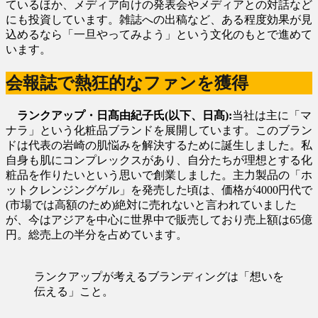
ているほか、メディア向けの発表会やメディアとの対話など
にも投資しています。雑誌への出稿など、ある程度効果が見
込めるなら「一旦やってみよう」という文化のもとで進めて
います。
会報誌で熱狂的なファンを獲得
ランクアップ・日髙由紀子氏(以下、日髙):
当社は主に「マ
ナラ」という化粧品ブランドを展開しています。このブラン
ドは代表の岩崎の肌悩みを解決するために誕生しました。私
自身も肌にコンプレックスがあり、自分たちが理想とする化
粧品を作りたいという思いで創業しました。主力製品の「ホ
ットクレンジングゲル」を発売した頃は、価格が4000円代で
(市場では高額のため)絶対に売れないと言われていました
が、今はアジアを中心に世界中で販売しており売上額は65億
円。総売上の半分を占めています。
ランクアップが考えるブランディングは「想いを
伝える」こと。