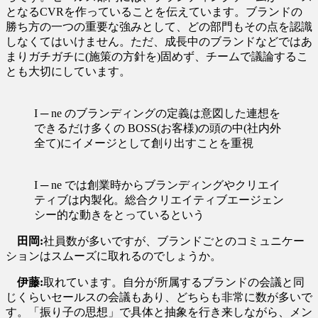
となるCVRを作っていることを伝えています。ブランドの
勝ち方の一つの重要な強みとして、どの部門もその点を認識
しなくてはいけません。ただ、成長中のブランドなどではあ
まりガチガチに(施策の方針を)固めず、チームで議論するこ
とも大切にしています。
I ─ ne のブランディングの定義は意図した連想を
できるだけ多くの BOSS(お客様)の頭の中(社内外
全て)にイメージとして創り出すことを重視
I ─ ne では創業時からブランディングやクリエイ
ティブは内製化。総合クリエイティブエージェン
シー的な動きをとっているという
田岡:
社員数が多いですが、ブランドごとのコミュニケー
ションはスムーズに取れるのでしょうか。
伊藤:
取れています。自分が所属するブランドの会議と同
じくらいセールスの会議もあり、どちらも非常に数が多いで
す。「振り子の思想」で具体と抽象を行き来しながら、メン