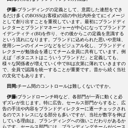
伊藤:
ブランディングの定義として、意図した連想をでき
るだけ多くのBOSS(お客様)の頭の中(社内外全て)にイメージ
として創り出すことを重視しています。最初にブランドディ
レクターとブランドマネージャーが中心になってブランドア
イデンティティ(BI)を作り、その後からこの定義を意識する
という流れになります。ブランドに込められた思いや意味、
使用シーンのイメージなどをビジュアル化し、ブランドディ
レクターが勉強会を通じてチーム全員に共有しています。例
えば「ボタニストはこういうブランドだ」と定義しても、
様々な関係者が増えていく中でBIは次第に薄れていきますの
で、全員で認識を統一することが重要です。昔から続く当社
の文化でもあります。
田岡:
チーム間のコントロールは難しくないですか。
伊藤:
ブランドローンチ時など、各部門が一斉に動くと必
ずズレが生じます。特に広告。セールス部門からすると、広
告の手法や内容をブランドディレクターに逐一チェックされ
るのでストレスになる部分も多いですが、当社が数字を伸ば
している理由は、ブランディングへの強いこだわりがあるか
らです。セールス部門には、ブランディングチームがベース