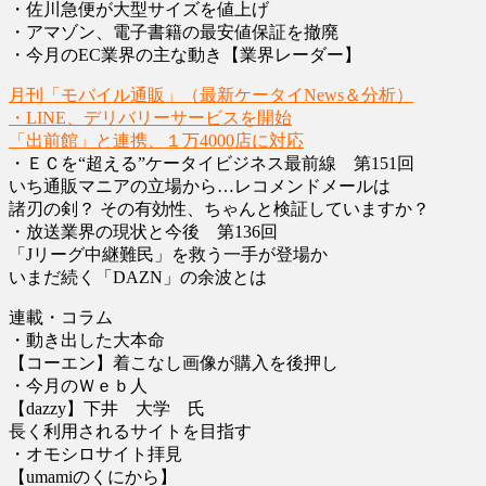
・佐川急便が大型サイズを値上げ
・アマゾン、電子書籍の最安値保証を撤廃
・今月のEC業界の主な動き【業界レーダー】
月刊「モバイル通販」（最新ケータイNews＆分析）
・LINE、デリバリーサービスを開始
「出前館」と連携、１万4000店に対応
・ＥＣを“超える”ケータイビジネス最前線 第151回
いち通販マニアの立場から…レコメンドメールは
諸刃の剣？ その有効性、ちゃんと検証していますか？
・放送業界の現状と今後 第136回
「Jリーグ中継難民」を救う一手が登場か
いまだ続く「DAZN」の余波とは
連載・コラム
・動き出した大本命
【コーエン】着こなし画像が購入を後押し
・今月のＷｅｂ人
【dazzy】下井 大学 氏
長く利用されるサイトを目指す
・オモシロサイト拝見
【umamiのくにから】