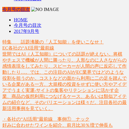
今月号の目次
HOME
今月号の目次
2017年9月号
特集 話題沸騰の「人工知能」を使いこなせ！
EC各社の“AI活用”最前線
世間ではAI（人工知能）についての話題が絶えない。将棋
やチェスで機械が人間に勝ったり、人形なのに人さながらの
感情表現をしてみたり、スピーカーが人間の声に反応して作
動したり…。では、この注目のAIがEC業界ではどのような
役割を担うのか。コストなどの面から利用に二の足を踏んで
いる企業がある一方、大規模の投資をせずに使い方やアイデ
アでうまく実運-サイトの集客やリテンションに活かす企
業、商品の仮想利用につなげるケース、あるいは類似アイテ
ムの紹介など、そのバリエーションは様々だ。注目各社の最
新活用事例を見ていく。
・各社の“AI活用”最前線 事例① ナック
好みに合わせたワインを紹介、前月比30％増で伸長も