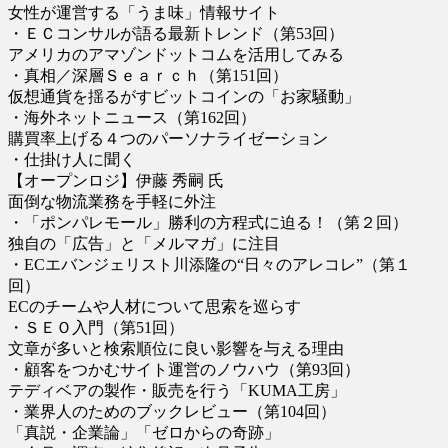
女性が運営する「うま味」情報サイト
・ＥＣコンサルが語る最新トレンド（第53回）
アメリカのアマゾンドットコムを活用してみる
・真相／深層Ｓｅａｒｃｈ（第151回）
仮想通貨を揺るがすビットコインの「お家騒動」
・海外ネットニュース（第162回）
購買率上げる４つのパーソナライゼーション
・仕掛け人に聞く
【オープンロジ】伊藤 秀嗣 氏
面倒な物流業務を手軽に外注
・「ポンパレモール」勝利の方程式に迫る！（第２回）
独自の「広告」と「メルマガ」に注目
・ECエバンジェリスト川添隆の“日々のアレコレ”（第１
回）
ECのチームや人材について思索を巡らす
・ＳＥＯ入門（第51回）
文章が多いと検索順位に良い影響を与える理由
・顧客をつかむサイト運営のノウハウ（第93回）
テディベアの製作・販売を行う「KUMA工房」
・業界人のためのブックレビュー（第104回）
「真説・企業論」「ゼロからの奇跡」