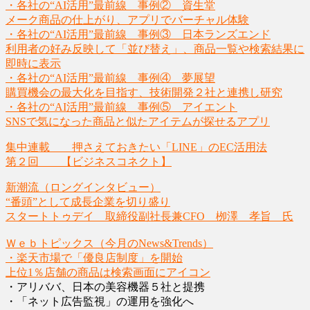
・各社の“AI活用”最前線 事例② 資生堂
メーク商品の仕上がり、アプリでバーチャル体験
・各社の“AI活用”最前線 事例③ 日本ランズエンド
利用者の好み反映して「並び替え」、商品一覧や検索結果に
即時に表示
・各社の“AI活用”最前線 事例④ 夢展望
購買機会の最大化を目指す、技術開発２社と連携し研究
・各社の“AI活用”最前線 事例⑤ アイエント
SNSで気になった商品と似たアイテムが探せるアプリ
集中連載 押さえておきたい「LINE」のEC活用法
第２回 【ビジネスコネクト】
新潮流（ロングインタビュー）
“番頭”として成長企業を切り盛り
スタートトゥデイ 取締役副社長兼CFO 栁澤 孝旨 氏
Ｗｅｂトピックス（今月のNews&Trends）
・楽天市場で「優良店制度」を開始
上位1％店舗の商品は検索画面にアイコン
・アリババ、日本の美容機器５社と提携
・「ネット広告監視」の運用を強化へ