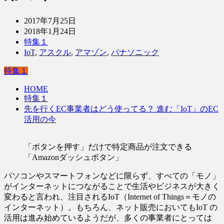
2017年7月25日
2018年1月24日
特集１
IoT
,
アスクル
,
アマゾン
,
パナソニック
特集１
HOME
特集１
先を行くEC事業者はどう使ってる？ 進む「IoT」のEC
活用の今
「ボタンを押す」だけで特定商品が注文できる
「Amazonダッシュボタン」
パソコンやスマートフォンなどに限らず、すべての「モノ」
がインターネットにつながることで生活やビジネスが大きく
変わると言われ、注目されるIoT（Internet of Things＝モノの
インターネット）。もちろん、ネット販売においてもIoT の
活用は進み始めているようだが、多くの事業者にとっては