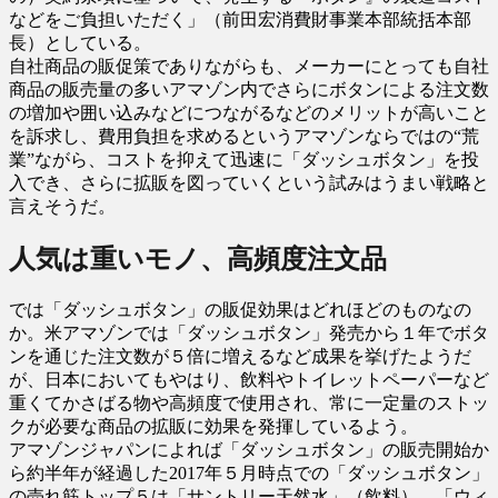
などをご負担いただく」（前田宏消費財事業本部統括本部
長）としている。
自社商品の販促策でありながらも、メーカーにとっても自社
商品の販売量の多いアマゾン内でさらにボタンによる注文数
の増加や囲い込みなどにつながるなどのメリットが高いこと
を訴求し、費用負担を求めるというアマゾンならではの“荒
業”ながら、コストを抑えて迅速に「ダッシュボタン」を投
入でき、さらに拡販を図っていくという試みはうまい戦略と
言えそうだ。
人気は重いモノ、高頻度注文品
では「ダッシュボタン」の販促効果はどれほどのものなの
か。米アマゾンでは「ダッシュボタン」発売から１年でボタ
ンを通じた注文数が５倍に増えるなど成果を挙げたようだ
が、日本においてもやはり、飲料やトイレットペーパーなど
重くてかさばる物や高頻度で使用され、常に一定量のストッ
クが必要な商品の拡販に効果を発揮しているよう。
アマゾンジャパンによれば「ダッシュボタン」の販売開始か
ら約半年が経過した2017年５月時点での「ダッシュボタン」
の売れ筋トップ５は「サントリー天然水」（飲料）、「ウィ