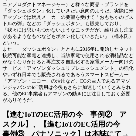
ニアプロダクトマネージャー）と様々な商品・ブランドを
「ダッシュボタン」化していきたい意向のようだ。実際に米
アマゾンでは玩具メーカーの要望を受けて「おもちゃのピス
トルの弾」などの「ダッシュボタン」も販売しており、
「我々には思いもつかないようなニッチだが、繰り返し注文
があるようなものなどもボタン化していきたい」（橋本氏）
という。
また、「ダッシュボタン」とともに2016年に開始したネット
接続可能な家電と連携し、当該家電で使用される消耗品など
がなくなりかけると再注文を自動化する家電メーカー向けの
サービス「アマゾンダッシュリプレニッシュメント」の強化
やいずれ日本でも販売されるであろうスマートスピーカー
「アマゾン・エコー」の活用など、ECの巨人であるアマゾ
ンジャパンのIoT活用は今後もさらに加速していくとみられ
る。他のEC事業者もアマゾンの動きには注目しておく必要
がありそうだ。
【進むIoTのEC活用の今 事例② ア
スクル】、【進むIoTのEC活用の今
事例③ パナソニック】は本誌にて→