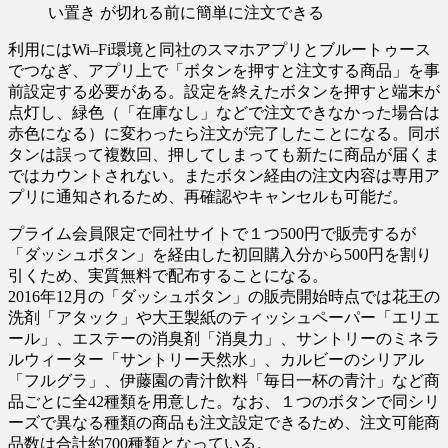
い置き が切れる前に簡単に注文できる
利用にはWi‒Fi環境と同社のスマホアプリとブルートゥース
でつなぎ、アプリ上で「ボタンを押すと注文する商品」を事
前設定する必要がある。設定を終えたボタンを押すと端末が
点灯し、緑色（「在庫なし」などで注文できなかった場合は
赤色になる）に変わったら注文が完了したことになる。同ボ
タンは誤って複数回、押してしまっても新たに商品が届くま
ではカウントされない。またボタン経由の注文内容は専用ア
プリに通知されるため、再確認やキャンセルも可能だ。
プライム会員限定で同社サイトで１つ500円で販売するが
「ダッシュボタン」を経由した初回購入分から500円を割り
引くため、実質無料で配布することになる。
2016年12月の「ダッシュボタン」の販売開始時点では花王の
洗剤「アタック」や大王製紙のティッシュペーパー「エリエ
ール」、エステーの消臭剤「消臭力」、サントリーのミネラ
ルウィーター「サントリー天然水」、カルビーのシリアル
「フルグラ」、伊藤園の青汁飲料「毎日一杯の青汁」など商
品ごとに全42種類を用意した。なお、１つのボタンで同シリ
ーズで異なる種類の商品も注文設定できるため、注文可能商
品数は合計約700種類となっている。