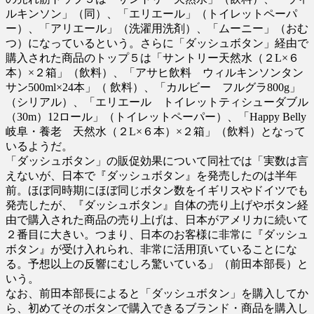
ルキンソン」（同）、「エリエール」（トイレットペーパ
ー）、「アリエール」（洗濯用洗剤）、「ムーニー」（おむ
つ）になっているという。さらに「ダッシュボタン」経由で
購入された商品のトップ５は「サントリー天然水（２L×６
本）×２箱」（飲料）、「アサヒ飲料 ウィルキンソンタン
サン500ml×24本」（ 飲料）、「カルビー フルグラ800g」
（シリアル）、「エリエール トイレットティシューダブル
（30m）12ロール」（トイレットペーパー）、「Happy Belly
岐阜・養老 天然水（２L×６本）×２箱」（飲料）となって
いるようだ。
「ダッシュボタン」の販促効果について同社では「実数は言
えないが、日本で『ダッシュボタン』を発売したのは半年
前。ほぼ同時期にほぼ同じボタン数をイギリスやドイツでも
発売したが、『ダッシュボタン』自体の売り上げやボタン経
由で購入された商品の売り上げは、日本がアメリカに続いて
２番目に大きい。つまり、日本のお客様に非常に『ダッシュ
ボタン』が受け入れられ、非常に活用頂いていることにな
る。予想以上の反響にむしろ驚いている」（前田本部長）と
いう。
なお、前田本部長によると「ダッシュボタン」を購入してか
ら、初めてそのボタンで購入できるブランド・商品を購入し