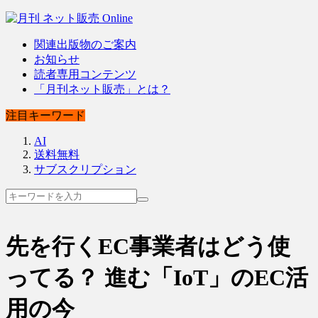
関連出版物のご案内
お知らせ
読者専用コンテンツ
「月刊ネット販売」とは？
注目キーワード
AI
送料無料
サブスクリプション
先を行くEC事業者はどう使
ってる？ 進む「IoT」のEC活
用の今