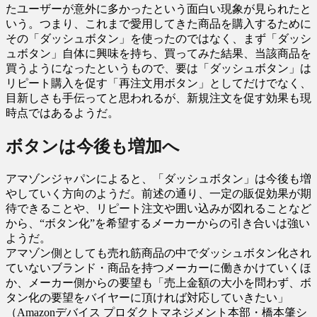
たユーザーが意外に多かったという面白い現象が見られたと
いう。つまり、これまで愛用してきた商品を購入するために
その「ダッシュボタン」を使ったのではなく、まず「ダッシ
ュボタン」自体に興味を持ち、買ってみた結果、当該商品を
買うようになったというもので、要は「ダッシュボタン」は
リピート購入を促す「再注文用ボタン」としてだけでなく、
目新しさも手伝ってと思われるが、新規注文を促す効果も現
時点ではあるようだ。
ボタンは今後も増加へ
アマゾンジャパンによると、「ダッシュボタン」は今後も増
やしていく方向のようだ。前述の通り、一定の販促効果が期
待できることや、リピート注文や囲い込みが図れることなど
から、“ボタン化”を希望するメーカーからの引き合いは強い
ようだ。
アマゾン側としても売れ筋商品の中でダッシュボタン化され
ていないブランド・商品を持つメーカーに働きかけていくほ
か、メーカー側からの要望も「売上金額の大小を問わず、ボ
タン化の要望をバイヤーに頂ければ対応していきたい」
（Amazonデバイス プロダクトマネジメント本部・橋本肇シ