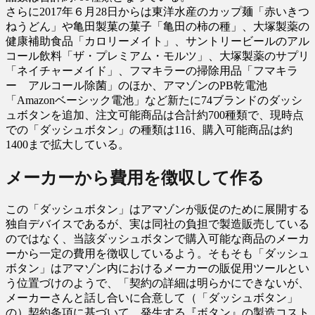
さらに2017年６月28日からは東洋水産のカップ麺「赤いきつ
ねうどん」や亀田製菓の菓子「亀田の柿の種」、大塚製薬の
健康補助食品「カロリーメイト」、サントリービールのアル
コール飲料「ザ・プレミアム・モルツ」、大塚製薬のサプリ
「ネイチャーメイド」、フマキラーの掃除用品「フマキラ
ー アルコール除菌」のほか、アマゾンのPB乾電池
「Amazonベーシック電池」など新たに74ブランドのダッシ
ュボタンを追加、注文可能商品は合計約700種類で、現時点
での「ダッシュボタン」の種類は116、購入可能商品は約
1400まで拡大している。
メーカーから費用を徴収して作る
この「ダッシュボタン」はアマゾンが販促のために展開する
独自デバイスであるが、実は同社の負担で製造販売している
のではなく、当該ダッシュボタンで購入可能な商品のメーカ
ーから一定の費用を徴収しているよう。そもそも「ダッシュ
ボタン」はアマゾン内におけるメーカーの販促用ツールとい
う位置づけのようで、「契約の詳細は明らかにできないが、
メーカーさんと話し合いに合意して（「ダッシュボタン」
の）契約条項に基づいて、発生する『ボタン』の製造コスト