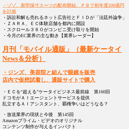
・ゾゾ、新型採寸スーツの配布開始、ＰＢで初年度200億円
を計画
・訴訟和解も売れるネット広告社とＦＩＤが「法廷外論争」
・ＺＡＲＡ、ＥＣ体験店舗を都内に開設
・スクロール３６０がコンビニ受け取りを開始
・今月のEC業界の主な動き【業界レーダー】
月刊「モバイル通販」（最新ケータイ
News＆分析）
・ジンズ、美容院と組んで眼鏡を販売
店内で仮想試着し、通販サイトで購入
・ＥＣを“超える”ケータイビジネス最前線 第160回
ドコモがＡＩエージェントサービスを提供
乱立するＡＩアシスタント、覇権争いはどうなる？
・放送業界の現状と今後 第145回
Amazonプライム・ビデオのオリジナル
コンテンツ制作が与えるインパクト