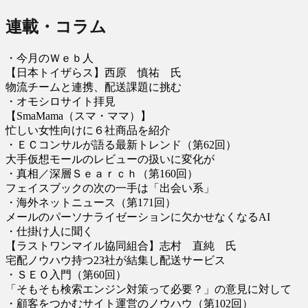
連載・コラム
・今月のＷｅｂ人
【日本トイザらス】西原 慎祐 氏
物流チームと連携、配送課題に挑む
・オモシロサイト拝見
【SmaMama（スマ・ママ）】
忙しい女性向けに６社商品を紹介
・ＥＣコンサルが語る最新トレンド（第62回）
大手仮想モールのレビューの扱いに変化が
・真相／深層Ｓｅａｒｃｈ（第160回）
フェイスブックの次の一手は「出会い系」
・海外ネットニュース（第171回）
メールのパーソナライゼーションに欠かせなくなるAI
・仕掛け人に聞く
【ラストワンマイル協同組合】志村 直純 氏
宅配ノウハウ持つ23社が結集し配送サービス
・ＳＥＯ入門（第60回）
「そもそも検索エンジン対策って必要？」の意見に対して
・顧客をつかむサイト運営のノウハウ（第102回）