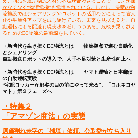
え、商品を運ぶ物流人材の不足が合わさることで、モノが届
かなくなる“物流危機”も危惧されている。しかし、最新の物
流施設ではシェアリングやロボットの活用などによって省人
化や生産性アップを成し遂げている。未来を見据えると、自
動運転による配送も現実味を増しつつある。危機を乗り越え
るためのEC物流の最前線を見ていく。
・新時代を生き抜くEC物流とは 物流拠点で進む自動化
とシェアリング
自動搬送ロボットの導入で、人手不足対策と生産性向上へ
・新時代を生き抜くEC物流とは ヤマト運輸と日本郵便
の自動運転実験
“宅配ロッカーが顧客の目の前にやって来る”、「ロボネコヤ
マト」第２フェーズへ
・特集２
「アマゾン商法」の実態
原価割れ赤字の「補填」依頼、公取委が立ち入り