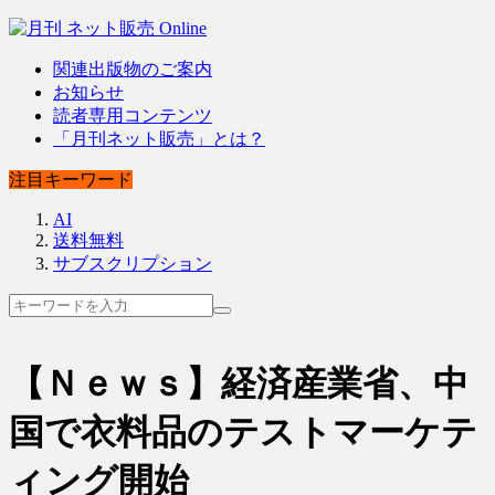
関連出版物のご案内
お知らせ
読者専用コンテンツ
「月刊ネット販売」とは？
注目キーワード
AI
送料無料
サブスクリプション
【Ｎｅｗｓ】経済産業省、中
国で衣料品のテストマーケテ
ィング開始