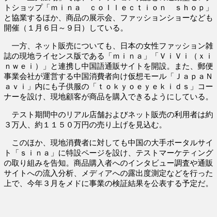
トショップ「ｍｉｎａ ｃｏｌｌｅｃｔｉｏｎ ｓｈｏｐ」
と協業するほか、商品の展示会、ファッションショーなども
開催（１月６日～９日）している。
一方、ネット販売についても、日本の女性ファッション雑
誌の現地ライセンス版である「ｍｉｎａ」「ＶｉＶｉ（ｘｉ
ｎｗｅｉ）」と連携し中国語通販サイトを開設。また、郵便
事業会社が運営する中国消費者向け仮想モール「ＪａｐａＮ
ａｖｉ」内にも子供服の「ｔｏｋｙｏｅｙｅｋｉｄｓ」コー
ナーを設け、現地顧客が商品を購入できるようにしている。
テスト期間中のリアル店舗およびネット販売の利用者は約
３万人、約１１５０万円の売り上げを見込む。
このほか、現地消費者に対しても中国の大手ポータルサイ
ト「ｓｉｎａ」に特設ページを設け、テストマーケティング
の取り組みを告知。商品購入者へのインタビュー調査や通販
サイトへの流入分析、メディアへの露出度測定などを行った
上で、今年３月をメドに事業の検証結果を公表する予定だ。