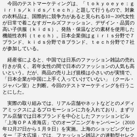
今回のテストマーケティングは、「ｔｏｋｙｏｅｙｅ：ｇ
ｉｒｌｓ／ｋｉｄｓ／ｔｅｃｈ」と題して行うもので、対象
の衣料品は、国際的に競争力があると見られる10～20代女性
が日常で着こなすガールズファッション、デザイン・品質の
高い子供服（ｋｉｄｓ）、発熱・保温などの素材を使用した
機能性衣料（ｔｅｃｈ）。日本企業側はｇｉｒｌｓ分野で７
ブランド、ｋｉｄｓ分野で８ブランド、ｔｅｃｈ分野で７社
が参加している。
経産省によると、中国では日系のファッション雑誌の売れ
行きが良く、若年女性の間で日本のファッションの人気も高
いという。だが、商品の売り上げ規模は小さいのが実情で、
「日本企業が中国に上手く入っていけていない」（クール・
ジャパン室）と判断。今回のテストマーケティングを行うこ
とにした。
実際の取り組みでは、リアル店舗やネットなどとのメディ
アミックスによるプロモーションに力を入れており、まずリ
アル店舗では日本ブランドを中心としたファッションビル
「上海ＯＰＡ准海店」でのオープニングキャンペーン（2010
年12月27日から１月９日）を実施。上海のショッピングセン
ター「正大広場」では、ファッション雑誌との連動型セレク