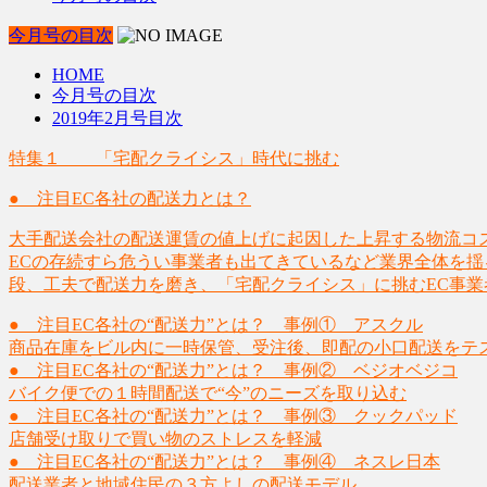
今月号の目次
HOME
今月号の目次
2019年2月号目次
特集１ 「宅配クライシス」時代に挑む
● 注目EC各社の配送力とは？
大手配送会社の配送運賃の値上げに起因した上昇する物流コ
ECの存続すら危うい事業者も出てきているなど業界全体を
段、工夫で配送力を磨き、「宅配クライシス」に挑むEC事
● 注目EC各社の“配送力”とは？ 事例① アスクル
商品在庫をビル内に一時保管、受注後、即配の小口配送をテ
● 注目EC各社の“配送力”とは？ 事例② ベジオベジコ
バイク便での１時間配送で“今”のニーズを取り込む
● 注目EC各社の“配送力”とは？ 事例③ クックパッド
店舗受け取りで買い物のストレスを軽減
● 注目EC各社の“配送力”とは？ 事例④ ネスレ日本
配送業者と地域住民の３方よしの配送モデル