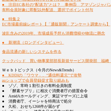
● 注目EC各社の“配送力”とは？ 事例⑤ アマゾンジャパ
有料会員対象に即配以外配送、選択でポイント付与
● 特集２
EC市場最前線レポート【「通販新聞」アンケート調査から】
波乱含みの2019年、市場成長予想も消費増税や物流に懸念
● 新潮流（ロングインタビュー）
食品流通の新しいシステムを作る
クックパッド 買い物事業部部長新規サービス開発部 福﨑
Ｗｅｂトピックス（今月のNews&Trends）
● KDDIの「ワウマ」、“通信料還元”で攻勢
auショップで会員登録促す取り組みも
● ゾゾ、常時１割引きの有料会員制度
● 「酵素サプリ」に相次ぐ消費者庁の措置命令
● AmidAホールディング、東証マザーズに上場
● 消費者庁、イーシャを特商法で処分
● 久松、おせち1268件が届かず