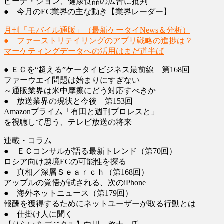
ピーチ・ジョン、健康食品の広告に批判
● 今月のEC業界の主な動き【業界レーダー】
月刊「モバイル通販」（最新ケータイNews＆分析）
● ファーストリテイリングのアプリ戦略の進捗は？
マーケティングデータへの活用はまだ道半ば
● ＥＣを“超える”ケータイビジネス最前線 第168回
ファーウエイ問題は始まりにすぎない
～通販業界は米中摩擦にどう対応すべきか
● 放送業界の現状と今後 第153回
Amazonプライム「有田と週刊プロレスと」
を視聴して思う、テレビ放送の将来
連載・コラム
● ＥＣコンサルが語る最新トレンド（第70回）
ロシア向け越境ECの可能性を探る
● 真相／深層Ｓｅａｒｃｈ（第168回）
アップルの覚悟が試される、次のiPhone
● 海外ネットニュース（第179回）
報酬を獲得するためにネットユーザーが取る行動とは
● 仕掛け人に聞く