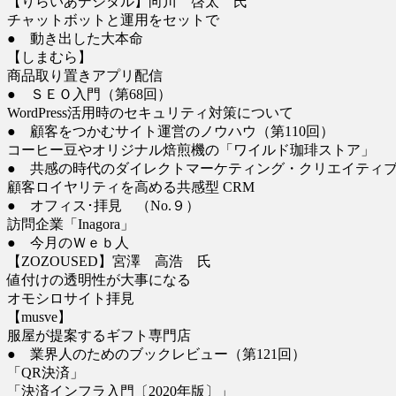
【りらいあデジタル】向川 啓太 氏
チャットボットと運用をセットで
● 動き出した大本命
【しまむら】
商品取り置きアプリ配信
● ＳＥＯ入門（第68回）
WordPress活用時のセキュリティ対策について
● 顧客をつかむサイト運営のノウハウ（第110回）
コーヒー豆やオリジナル焙煎機の「ワイルド珈琲ストア」
● 共感の時代のダイレクトマーケティング・クリエイティ
顧客ロイヤリティを高める共感型 CRM
● オフィス･拝見 （No.９）
訪問企業「Inagora」
● 今月のＷｅｂ人
【ZOZOUSED】宮澤 高浩 氏
値付けの透明性が大事になる
オモシロサイト拝見
【musve】
服屋が提案するギフト専門店
● 業界人のためのブックレビュー（第121回）
「QR決済」
「決済インフラ入門〔2020年版〕」