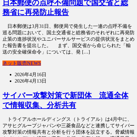
日本郵便の点呼不備問題で国交省と総
務省に再発防止報告
日本郵便は3月31日、郵便局で発生した一連の点呼不備を
巡る問題において、国土交通省と総務省のそれぞれに再発防
止策の進捗状況やユニバーサルサービスの提供状況をまとめ
た報告書を提出した。 まず、国交省から命じられた「輸
送の安全確保命令」については、発 […]
ネット販売NEWS
2026年4月16日
2026年4月13日
サイバー攻撃対策で新団体 流通全体
で情報収集、分析共有
トライアルホールディングス（トライアル）は4月中に、
アサヒグループジャパンや三菱食品などと連携してサイバー
攻撃対策の情報共有と分析を行う団体を設立する。脅威情報