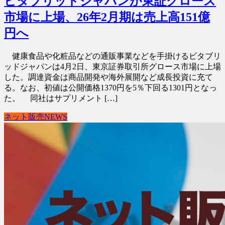
ビタブリッドジャパンが東証グロース
市場に上場、26年2月期は売上高151億
円へ
健康食品や化粧品などの通販事業などを手掛けるビタブリ
ッドジャパンは4月2日、東京証券取引所グロース市場に上場
した。調達資金は商品開発や海外展開など成長投資に充て
る。なお、初値は公開価格1370円を5％下回る1301円となっ
た。 同社はサプリメント […]
ネット販売NEWS