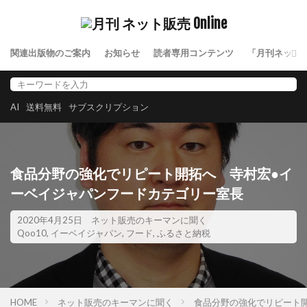
関連出版物のご案内
お知らせ
読者専用コンテンツ
「月刊ネット
AI
送料無料
サブスクリプション
食品分野の強化でリピート開拓へ 寺村宏●イ
ーベイジャパンフードカテゴリー室長
2020年4月25日
ネット販売のキーマンに聞く
Qoo10
,
イーベイジャパン
,
フード
,
ふるさと納税
HOME
ネット販売のキーマンに聞く
食品分野の強化でリピート開