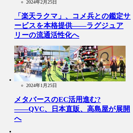
2024年2月25日
「楽天ラクマ」、コメ兵との鑑定サ
ービスを本格提供――ラグジュア
リーの流通活性化へ
2024年1月25日
メタバースのEC活用進む?
――QVC、日本直販、高島屋が展開
へ