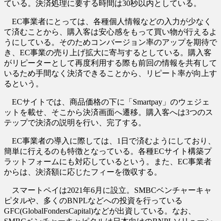
ている。決済処理に要する時間は30秒以内としている。
EC事業者にとっては、各種個人情報などの入力が少なく
て済むことから、購入客は安心感をもって買い物が行えるよ
うにしている。そのためコンバージョン率のアップを期待で
き、EC事業の売り上げ拡大に寄与するとしている。購入客
がリピーターとして再度利用する際も前回の情報を共有して
いるため手間なく決済できることから、リピート率が向上す
るという。
ECサイトでは、商品価格の下に「Smartpay」のウェジェ
ットを載せ、そこから決済画面へ遷移。購入客へは3つのス
テップで決済の説明を行い、完了する。
EC事業者の導入に際しては、1日で済むようにしており、
簡単に行えるのも特徴となっている。各種ECサイト構築プ
ラットフォームにも対応しているという。また、EC事業者
からは、決済額に応じたフィーを徴収する。
スマートペイは2021年6月に設立。SMBCベンチャーキャ
ピタルや、多くのBNPLなどへの投資を行っている
GFC(GlobalFondersCapital)などが出資している。なお、