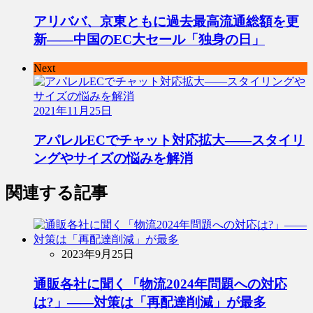
アリババ、京東ともに過去最高流通総額を更
新――中国のEC大セール「独身の日」
Next
2021年11月25日
アパレルECでチャット対応拡大――スタイリ
ングやサイズの悩みを解消
関連する記事
2023年9月25日
通販各社に聞く「物流2024年問題への対応
は?」――対策は「再配達削減」が最多