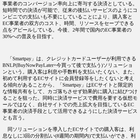
事業者のコンバージョン率向上に寄与する決済としている。
短時間での決済が可能で、従来の後払いサービスのようにコ
ンビニでの支払いも不要にしていることにより、購入客と
EC事業者の双方のコスト、時間、リソースをセーブできる
点をアピールしている。今後、2年間で国内のEC事業者の
30%への普及を目指す。
「Smartpay」は、クレジットカードユーザーが利用できる
BNLP(BuyNowPayLater=今買って後で支払う)ソリューショ
ンという。購入客は利息や手数料を支払いたくない、また、
初めて利用するECサイトに会員登録等をしたくないと考え
る傾向があることから、「Smartpay」はECサイトと限定的
な情報共有をして、カゴ落ちさせず効果的に購入に結びつけ
ることを狙った。同時に決済サービスで費用を要する仮想モ
ールではなく、自社サイトでの売上拡大を目指しているEC
事業者の決済手段として活用できるようにした決済サービス
とも言う。
同ソリューションを導入したECサイトでの購入客は、利
息なしに3回の分割払い(8週間の期間内)で支払いができ、利