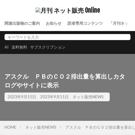
関連出版物のご案内
お知らせ
読者専用コンテンツ
「月刊ネット
AI
送料無料
サブスクリプション
アスクル ＰＢのＣＯ２排出量を算出しカタ
ログやサイトに表示
2023年9月15日
2023年9月11日
ネット販売NEWS
HOME
ネット販売NEWS
アスクル ＰＢのＣＯ２排出量を算出