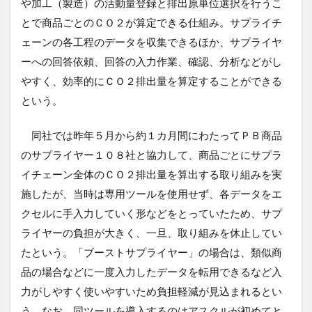
や加工（製造）の活動量登録と排出原単位選択を行うこ
とで商品ごとのＣＯ２が算定できる仕組み。サプライチ
ェーンの各工程のデータを収集できるほか、サプライヤ
ーへの回答依頼、回答の入力作業、確認、分析などがし
やすく、効率的にＣＯ２排出量を算定することができる
という。
同社では昨年５月から約１カ月間にわたってＰＢ商品
のサプライヤー１０８社と協力して、商品ごとにサプラ
イチェーン全体のＣＯ２排出量を算出する取り組みを実
施したが、当時は専用ツールを使用せず、各データをエ
クセルに手入力していく形などをとっていたため、サプ
ライヤーの負担が大きく、一旦、取り組みを休止してい
たという。「ブーストサプライヤー」の場合は、類似商
品の場合などに一度入力したデータを転用できるなど入
力がしやすく使いやすいため負担軽減が見込まれるとい
う。なお、同ツールを導入するのはアスクルが初めてと