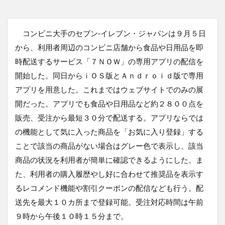
コンビニ大手のセブン‐イレブン・ジャパンは９月５日
から、利用者周辺のコンビニ店舗から食品や日用品を即
時配送するサービス「７ＮＯＷ」の専用アプリの配信を
開始した。同日からｉＯＳ版とＡｎｄｒｏｉｄ版で専用
アプリを用意した。これまではウェブサイトでのみの展
開だった。アプリでも食品や日用品など約２８００点を
販売、受注から最短３０分で配送する。アプリならでは
の機能として気に入った商品を「お気に入り登録」する
ことで該当の商品がない場合はグレー色で表示し、該当
商品の状況を利用者が簡単に確認できるようにした。ま
た、利用者の購入履歴やし好に合わせて推奨品を表示す
るレコメンド機能や割引クーポンの配信なども行う。配
送先を最大１０カ所まで登録可能。受注対応時間は午前
９時から午後１０時１５分まで。