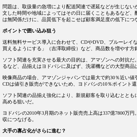
問題は、取扱量の急増により配送関連で遅延などが生じない
文した時間や地域によってはその日に届くこともあるなど、配
は無関係だけに、品質低下を起こせば顧客満足度の低下につ
ポイントで囲い込み狙う
送料無料サービス導入に合わせて、CDやDVD、ブルーレイな
買えるようにする」（吉澤取締役）など、商品数を増やす方
ソフト関連を充実させる最大の目的は、アマゾンへの対抗だ
るなど、品揃えはヨドバシに及ばず、洗濯機などの大型商品
映像商品の場合、アマゾンジャパンでは最大で約30％近い値
CDは値引き販売ができないため、ヨドバシの10％ポイント
ソフト関連の品揃え強化により、新規顧客を取り込むととも
高める狙いだ。
ヨドバシの2010年3月期のネット販売売上高は337億7800
収につなげる。
大手の寡占化がさらに進む？