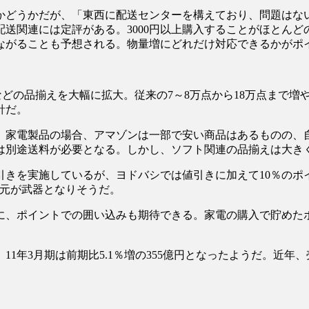
かどうかだが、「東西に配送センターを構えており、問題はな
送関連には定評がある。3000円以上購入することがほとん
ながることも予想される。物量増にどれだけ対応できるかがポ
どの品揃えを大幅に拡大。従来の7～8万点から18万点まで増や
針だ。
。家電製品の場合、アマゾンは一部で安い商品はあるものの、
は別途送料が必要となる。しかし、ソフト関連の品揃えは大き
引きを実施しているが、ヨドバシでは値引きに加えて10％の
還元が武器となりそうだ。
に、ポイントでの囲い込みも期待できる。家電の購入で貯めた
万円。11年3月期は前期比5.1％増の355億円となったようだ