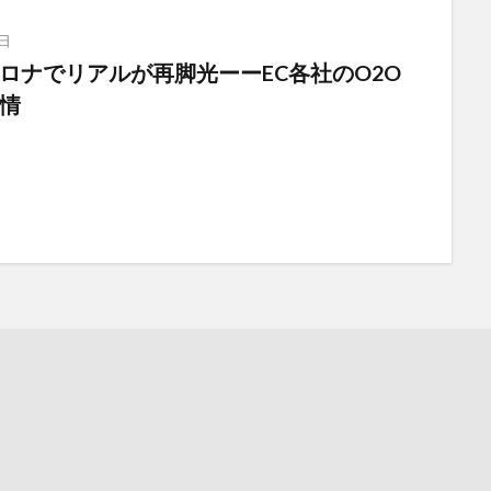
日
ロナでリアルが再脚光ーーEC各社のO2O
情