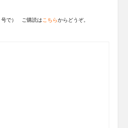
月号で） ご購読は
こちら
からどうぞ。