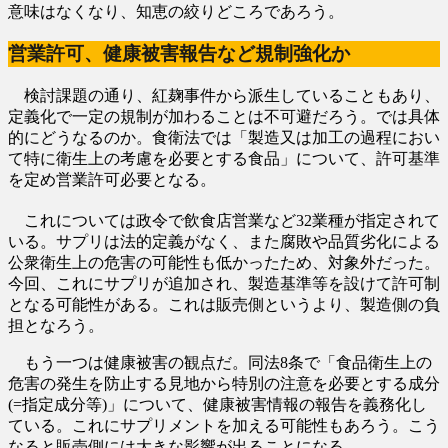
意味はなくなり、知恵の絞りどころであろう。
営業許可、健康被害報告など規制強化か
検討課題の通り、紅麹事件から派生していることもあり、
定義化で一定の規制が加わることは不可避だろう。では具体
的にどうなるのか。食衛法では「製造又は加工の過程におい
て特に衛生上の考慮を必要とする食品」について、許可基準
を定め営業許可必要となる。
これについては政令で飲食店営業など32業種が指定されて
いる。サプリは法的定義がなく、また腐敗や品質劣化による
公衆衛生上の危害の可能性も低かったため、対象外だった。
今回、これにサプリが追加され、製造基準等を設けて許可制
となる可能性がある。これは販売側というより、製造側の負
担となろう。
もう一つは健康被害の観点だ。同法8条で「食品衛生上の
危害の発生を防止する見地から特別の注意を必要とする成分
(=指定成分等)」について、健康被害情報の報告を義務化し
ている。これにサプリメントを加える可能性もあろう。こう
なると販売側には大きな影響が出ることになる。