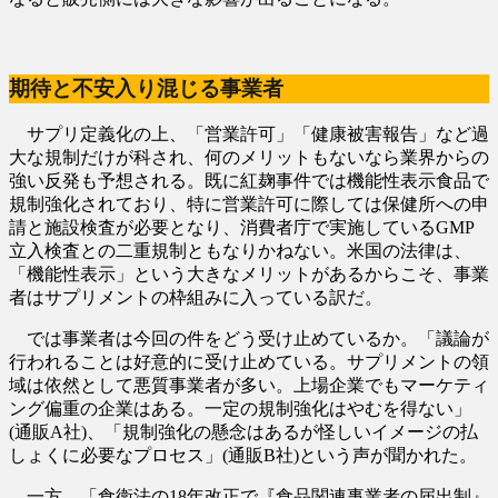
期待と不安入り混じる事業者
サプリ定義化の上、「営業許可」「健康被害報告」など過
大な規制だけが科され、何のメリットもないなら業界からの
強い反発も予想される。既に紅麹事件では機能性表示食品で
規制強化されており、特に営業許可に際しては保健所への申
請と施設検査が必要となり、消費者庁で実施しているGMP
立入検査との二重規制ともなりかねない。米国の法律は、
「機能性表示」という大きなメリットがあるからこそ、事業
者はサプリメントの枠組みに入っている訳だ。
では事業者は今回の件をどう受け止めているか。「議論が
行われることは好意的に受け止めている。サプリメントの領
域は依然として悪質事業者が多い。上場企業でもマーケティ
ング偏重の企業はある。一定の規制強化はやむを得ない」
(通販A社)、「規制強化の懸念はあるが怪しいイメージの払
しょくに必要なプロセス」(通販B社)という声が聞かれた。
一方、「食衛法の18年改正で『食品関連事業者の届出制』