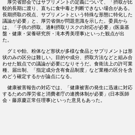
厚労省部会ではサプリメントの定義について、「摂取が比
較的長期に渡り、直ちに食中毒と判断できない場合がある。
長期摂取の視点、サプリメントという特殊な形態に特化した
議論が必要」と、厚労省側が問題意識を示した。委員から
は、「子供の摂取、過剰摂取リスクの対応が必要」(医薬基
盤・健康・栄養研究所・滝本秀美理事)といった観点が出
た。
グミや飴、粉体など形状が多様な食品とサプリメントは形
状のみの区分は難しい。目的や成分、摂取方法などと組み合
わせた観点での議論が必要になりそうだ。食衛法上の許可業
種、届出制、「指定成分含有食品制度」など業種の区分を含
めどう確定するかが論点になる。
健康被害報告の対応では、「健康被害の発生に迅速に対応
するための厚労省と消費者庁の連携体制が必要」(日本医師
会・藤原慶正常任理事)といった意見もあった。