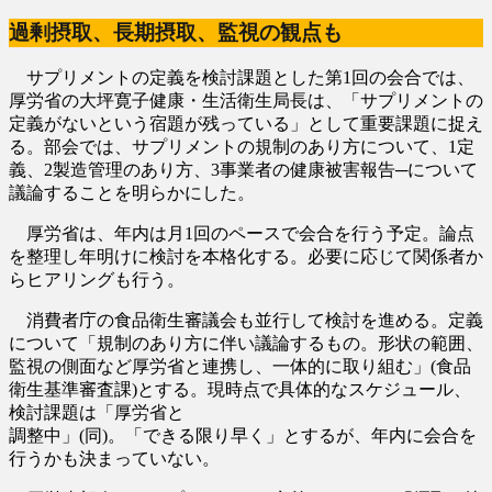
過剰摂取、長期摂取、監視の観点も
サプリメントの定義を検討課題とした第1回の会合では、
厚労省の大坪寛子健康・生活衛生局長は、「サプリメントの
定義がないという宿題が残っている」として重要課題に捉え
る。部会では、サプリメントの規制のあり方について、1定
義、2製造管理のあり方、3事業者の健康被害報告─について
議論することを明らかにした。
厚労省は、年内は月1回のペースで会合を行う予定。論点
を整理し年明けに検討を本格化する。必要に応じて関係者か
らヒアリングも行う。
消費者庁の食品衛生審議会も並行して検討を進める。定義
について「規制のあり方に伴い議論するもの。形状の範囲、
監視の側面など厚労省と連携し、一体的に取り組む」(食品
衛生基準審査課)とする。現時点で具体的なスケジュール、
検討課題は「厚労省と
調整中」(同)。「できる限り早く」とするが、年内に会合を
行うかも決まっていない。