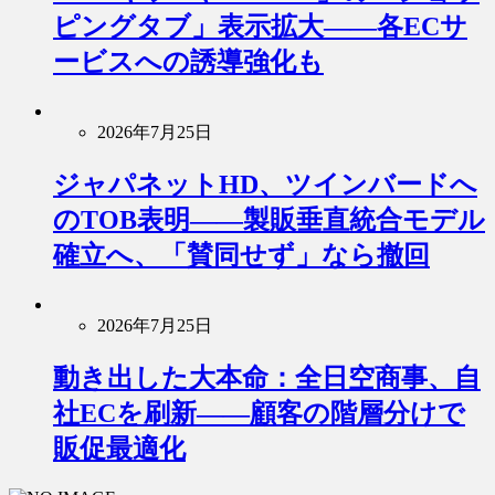
ピングタブ」表示拡大――各ECサ
ービスへの誘導強化も
2026年7月25日
ジャパネットHD、ツインバードへ
のTOB表明――製販垂直統合モデル
確立へ、「賛同せず」なら撤回
2026年7月25日
動き出した大本命：全日空商事、自
社ECを刷新――顧客の階層分けで
販促最適化