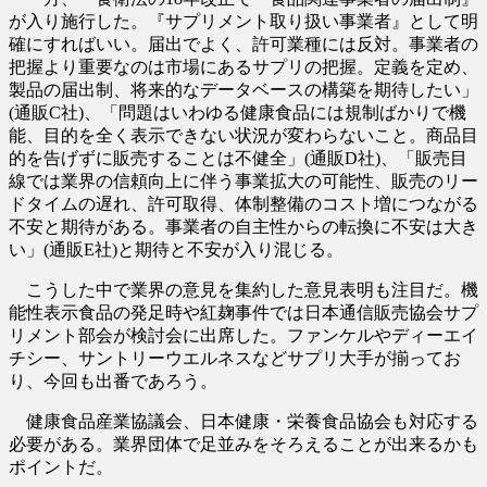
が入り施行した。『サプリメント取り扱い事業者』として明
確にすればいい。届出でよく、許可業種には反対。事業者の
把握より重要なのは市場にあるサプリの把握。定義を定め、
製品の届出制、将来的なデータベースの構築を期待したい」
(通販C社)、「問題はいわゆる健康食品には規制ばかりで機
能、目的を全く表示できない状況が変わらないこと。商品目
的を告げずに販売することは不健全」(通販D社)、「販売目
線では業界の信頼向上に伴う事業拡大の可能性、販売のリー
ドタイムの遅れ、許可取得、体制整備のコスト増につながる
不安と期待がある。事業者の自主性からの転換に不安は大き
い」(通販E社)と期待と不安が入り混じる。
こうした中で業界の意見を集約した意見表明も注目だ。機
能性表示食品の発足時や紅麹事件では日本通信販売協会サプ
リメント部会が検討会に出席した。ファンケルやディーエイ
チシー、サントリーウエルネスなどサプリ大手が揃ってお
り、今回も出番であろう。
健康食品産業協議会、日本健康・栄養食品協会も対応する
必要がある。業界団体で足並みをそろえることが出来るかも
ポイントだ。