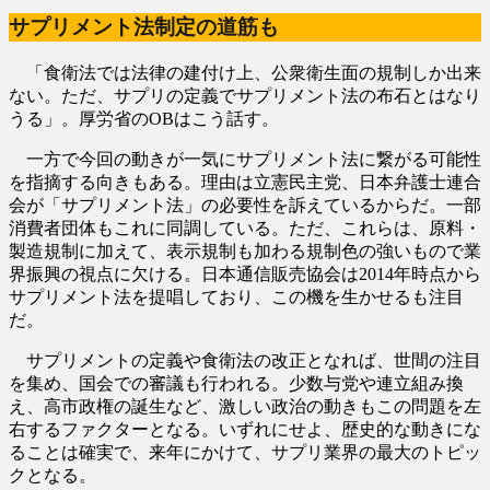
サプリメント法制定の道筋も
「食衛法では法律の建付け上、公衆衛生面の規制しか出来
ない。ただ、サプリの定義でサプリメント法の布石とはなり
うる」。厚労省のOBはこう話す。
一方で今回の動きが一気にサプリメント法に繋がる可能性
を指摘する向きもある。理由は立憲民主党、日本弁護士連合
会が「サプリメント法」の必要性を訴えているからだ。一部
消費者団体もこれに同調している。ただ、これらは、原料・
製造規制に加えて、表示規制も加わる規制色の強いもので業
界振興の視点に欠ける。日本通信販売協会は2014年時点から
サプリメント法を提唱しており、この機を生かせるも注目
だ。
サプリメントの定義や食衛法の改正となれば、世間の注目
を集め、国会での審議も行われる。少数与党や連立組み換
え、高市政権の誕生など、激しい政治の動きもこの問題を左
右するファクターとなる。いずれにせよ、歴史的な動きにな
ることは確実で、来年にかけて、サプリ業界の最大のトピッ
クとなる。