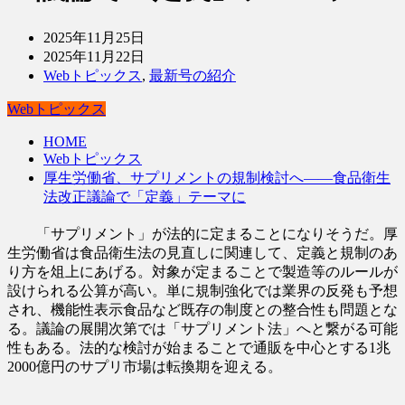
2025年11月25日
2025年11月22日
Webトピックス
,
最新号の紹介
Webトピックス
HOME
Webトピックス
厚生労働省、サプリメントの規制検討へ――食品衛生
法改正議論で「定義」テーマに
「サプリメント」が法的に定まることになりそうだ。厚
生労働省は食品衛生法の見直しに関連して、定義と規制のあ
り方を俎上にあげる。対象が定まることで製造等のルールが
設けられる公算が高い。単に規制強化では業界の反発も予想
され、機能性表示食品など既存の制度との整合性も問題とな
る。議論の展開次第では「サプリメント法」へと繋がる可能
性もある。法的な検討が始まることで通販を中心とする1兆
2000億円のサプリ市場は転換期を迎える。