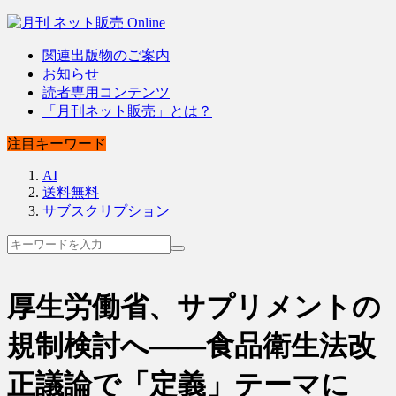
関連出版物のご案内
お知らせ
読者専用コンテンツ
「月刊ネット販売」とは？
注目キーワード
AI
送料無料
サブスクリプション
厚生労働省、サプリメントの
規制検討へ――食品衛生法改
正議論で「定義」テーマに