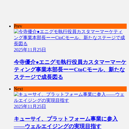
Prev
2025年11月25日
今寺優介●エニグモ執行役員カスタマーマーケ
ティング事業本部長ーーCtoCモール、新たな
ステージで成長図る
Next
2025年11月25日
キューサイ、プラットフォーム事業に参入
――ウェルエイジングの実現目指す