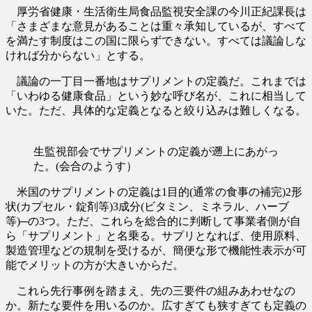
厚労省健康・生活衛生局食品監視安全課の今川正紀課長は
「さまざまな意見があることは重々承知しているが、すべて
を満たす制度はこの国に限らずできない。すべては議論しな
ければ分からない」とする。
議論の一丁目一番地はサプリメントの定義だ。これまでは
「いわゆる健康食品」という妙な呼び名が、これに相当して
いた。ただ、具体的な定義となると絞り込みは難しくなる。
生監視部会でサプリメントの定義が遡上にあがっ
た。(会合のようす）
米国のサプリメントの定義は1目的(通常の食事の補完)2形
状(カプセル・錠剤等)3成分(ビタミン、ミネラル、ハーブ
等)─の3つ。ただ、これらを総合的に判断して事業者側が自
ら「サプリメント」と名乗る。サプリとなれば、使用原料、
製造管理などの規制を受けるが、簡便な形で機能性表示が可
能でメリットの方が大きいからだ。
これら先行事例を踏まえ、先の三要件の組みあわせなの
か。新たな要件を用いるのか。広すぎても狭すぎても定義の