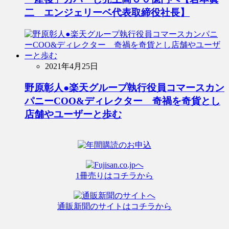
二 エンジェリーベ代表取締役社長】
2021年4月25日
野原彰人●楽天グループ執行役員コマースカン
パニーCOO&ディレクター 奇禍を奇貨とし
店舗やユーザーと歩む
1冊売りはコチラから
通販新聞のサイトはコチラから