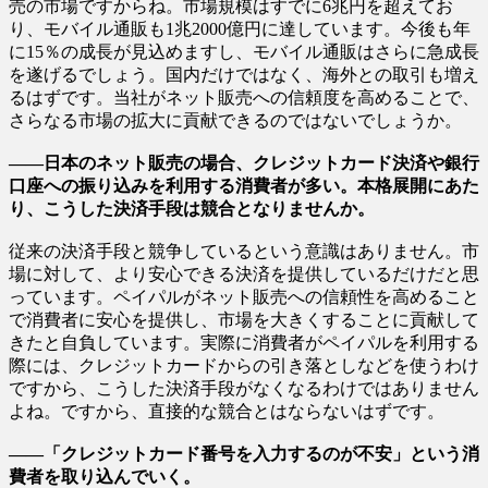
売の市場ですからね。市場規模はすでに6兆円を超えてお
り、モバイル通販も1兆2000億円に達しています。今後も年
に15％の成長が見込めますし、モバイル通販はさらに急成長
を遂げるでしょう。国内だけではなく、海外との取引も増え
るはずです。当社がネット販売への信頼度を高めることで、
さらなる市場の拡大に貢献できるのではないでしょうか。
――日本のネット販売の場合、クレジットカード決済や銀行
口座への振り込みを利用する消費者が多い。本格展開にあた
り、こうした決済手段は競合となりませんか。
従来の決済手段と競争しているという意識はありません。市
場に対して、より安心できる決済を提供しているだけだと思
っています。ペイパルがネット販売への信頼性を高めること
で消費者に安心を提供し、市場を大きくすることに貢献して
きたと自負しています。実際に消費者がペイパルを利用する
際には、クレジットカードからの引き落としなどを使うわけ
ですから、こうした決済手段がなくなるわけではありません
よね。ですから、直接的な競合とはならないはずです。
――「クレジットカード番号を入力するのが不安」という消
費者を取り込んでいく。