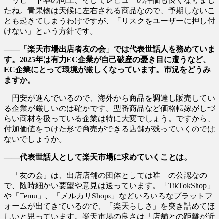
リピート率の向上、そしてレビューの評価も良くなりまし
たね。青果物は天候に左右される商品なので、予期しないこ
とも起きてしまうわけですが、「リスクをユーザーに押し付
けない」という方針です。
――「楽天市場出店者友の会」では代表世話人を務めていま
す。2025年は有力EC企業が自己破産の憂き目に遭うなど、
EC企業にとって環境が厳しくなっています。市況をどうみ
ますか。
円安が進んでいるので、海外から商品を調達し販売してい
る企業が厳しいのは確かです。型番商品など価格転嫁がしづ
らい商材を扱っている企業は特に大変でしょう。ですから、
付加価値をつけた形で商売ができる店舗が残っていくのでは
ないでしょうか。
――代表世話人として楽天市場に求めていくことは。
「友の会」は、出店店舗の団体としては唯一の公認なの
で、随時細かい要望や意見は送っています。「TikTokShop」
や「Temu」、「メルカリShops」などいろいろなプラットフ
ォームが出てきているので、「楽天らしさ」を突き詰めてほ
しいと思っています。楽天市場の良さは「店舗との距離が近