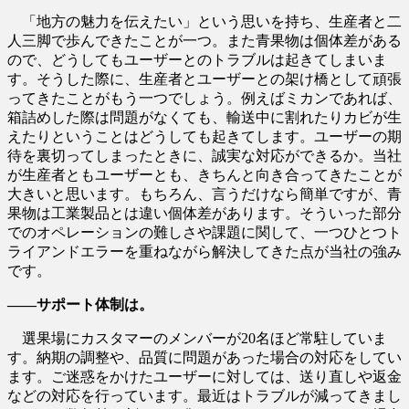
「地方の魅力を伝えたい」という思いを持ち、生産者と二
人三脚で歩んできたことが一つ。また青果物は個体差がある
ので、どうしてもユーザーとのトラブルは起きてしまいま
す。そうした際に、生産者とユーザーとの架け橋として頑張
ってきたことがもう一つでしょう。例えばミカンであれば、
箱詰めした際は問題がなくても、輸送中に割れたりカビが生
えたりということはどうしても起きてします。ユーザーの期
待を裏切ってしまったときに、誠実な対応ができるか。当社
が生産者ともユーザーとも、きちんと向き合ってきたことが
大きいと思います。もちろん、言うだけなら簡単ですが、青
果物は工業製品とは違い個体差があります。そういった部分
でのオペレーションの難しさや課題に関して、一つひとつト
ライアンドエラーを重ねながら解決してきた点が当社の強み
です。
――サポート体制は。
選果場にカスタマーのメンバーが20名ほど常駐していま
す。納期の調整や、品質に問題があった場合の対応をしてい
ます。ご迷惑をかけたユーザーに対しては、送り直しや返金
などの対応を行っています。最近はトラブルが減ってきまし