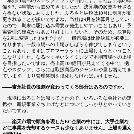
本則市場へのステップアップが目的です。当社は上場の準
備を3、4年前から進めてきましたが、決算期の変更をせざる
を得ない状況にありました。ふるさと納税は10月に制度が変
更されることが多いですよね。当社は9月を決算月としてい
たので、期末に駆け込み需要が発生しやすいこともあり、予
実管理の観点からあまり好ましくないと。そのため、決算期
を2月に変更したわけですが、一般市場は比較決算が必要に
なります。一般市場への上場がしばらく伸びてしまうという
こともあり、まずはプロマーケットに上場しようということ
になりました。なるべく早いタイミングで本則市場への上場
を目指したいですね。売上高100億円が見えてくる中で、拠
点やスタッフ、さらには取扱商品のジャンルや量も増えてき
ています。より管理体制を強化しなければいけません。
――吉永社長の役割が変わってくる部分はあるのですか。
現場に出ることは減ってきたので、いろいろな会社との連
携や、新規事業立ち上げなどについてしっかりとやっていき
たいですね。
――楽天市場で頭角を現したEC企業の中には、大手企業な
どに事業を売却するケースも少なくありません。上場を選ん