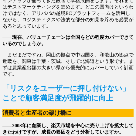
インアップが揃ってきた段階で本格展開をします。それまで
はテストマーケティングを進めます。どこの国向けというわ
けではなく、アリババの越境ECプラットフォームを活用し
ながら、ロジスティクスや法的な部分の知見を貯める必要が
あると思っています。
――現在、バリューチェーンは全国をどの程度カバーできて
いるのでしょうか。
まだまだですね。岡山の拠点で中四国を、和歌山の拠点で
近畿を、関東は千葉・茨城、そして北海道という形です。ま
ずは農業産出額の大きい県から優先的にカバーしていく計画
です。
「リスクをユーザーに押し付けない」
ことで顧客満足度が飛躍的に向上
消費者と生産者の架け橋に
――2008年に創業し、楽天市場を中心に売り上げを拡大して
きたわけですが、成長の要因をどう分析していますか。