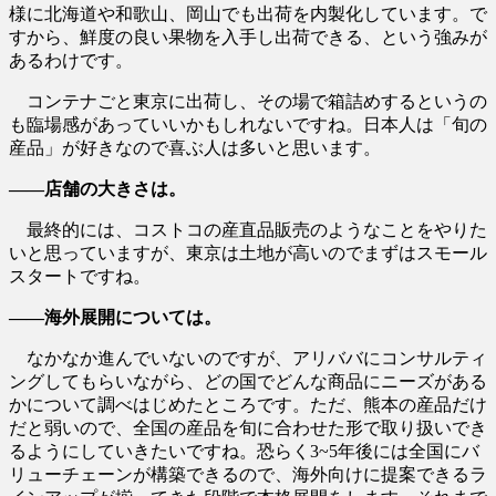
様に北海道や和歌山、岡山でも出荷を内製化しています。で
すから、鮮度の良い果物を入手し出荷できる、という強みが
あるわけです。
コンテナごと東京に出荷し、その場で箱詰めするというの
も臨場感があっていいかもしれないですね。日本人は「旬の
産品」が好きなので喜ぶ人は多いと思います。
――店舗の大きさは。
最終的には、コストコの産直品販売のようなことをやりた
いと思っていますが、東京は土地が高いのでまずはスモール
スタートですね。
――海外展開については。
なかなか進んでいないのですが、アリババにコンサルティ
ングしてもらいながら、どの国でどんな商品にニーズがある
かについて調べはじめたところです。ただ、熊本の産品だけ
だと弱いので、全国の産品を旬に合わせた形で取り扱いでき
るようにしていきたいですね。恐らく3~5年後には全国にバ
リューチェーンが構築できるので、海外向けに提案できるラ