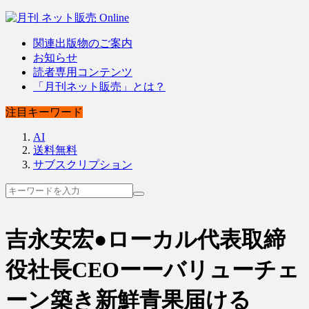
関連出版物のご案内
お知らせ
読者専用コンテンツ
「月刊ネット販売」とは？
注目キーワード
AI
送料無料
サブスクリプション
吉永安宏●ローカル代表取締
役社長CEOーーバリューチェ
ーン築き新鮮青果届ける