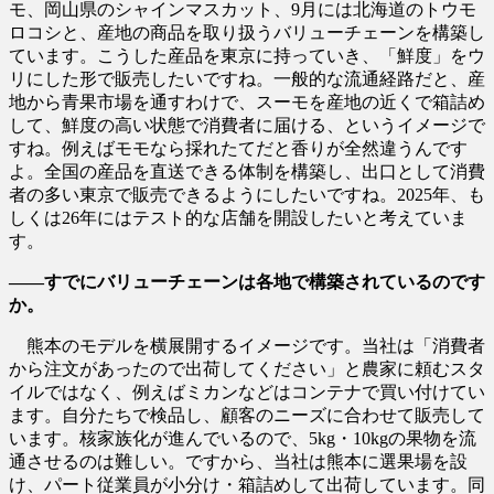
モ、岡山県のシャインマスカット、9月には北海道のトウモ
ロコシと、産地の商品を取り扱うバリューチェーンを構築し
ています。こうした産品を東京に持っていき、「鮮度」をウ
リにした形で販売したいですね。一般的な流通経路だと、産
地から青果市場を通すわけで、スーモを産地の近くで箱詰め
して、鮮度の高い状態で消費者に届ける、というイメージで
すね。例えばモモなら採れたてだと香りが全然違うんです
よ。全国の産品を直送できる体制を構築し、出口として消費
者の多い東京で販売できるようにしたいですね。2025年、も
しくは26年にはテスト的な店舗を開設したいと考えていま
す。
――すでにバリューチェーンは各地で構築されているのです
か。
熊本のモデルを横展開するイメージです。当社は「消費者
から注文があったので出荷してください」と農家に頼むスタ
イルではなく、例えばミカンなどはコンテナで買い付けてい
ます。自分たちで検品し、顧客のニーズに合わせて販売して
います。核家族化が進んでいるので、5kg・10kgの果物を流
通させるのは難しい。ですから、当社は熊本に選果場を設
け、パート従業員が小分け・箱詰めして出荷しています。同