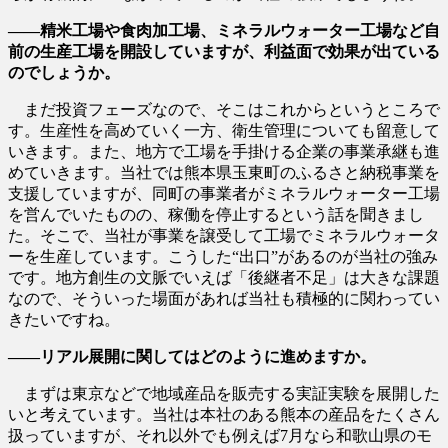
――精米工場や食肉加工場、ミネラルウォーター工場など自
前の生産工場を開設していますが、利益面で効果が出ている
のでしょうか。
まだ投資フェーズなので、そこはこれからというところで
す。生産性を高めていく一方、衛生管理についても留意して
いきます。また、地方で工場を手掛ける企業の事業承継も進
めていきます。当社では熊本県玉東町のふるさと納税事業を
支援していますが、同町の事業者がミネラルウォーター工場
を営んでいたものの、稼働を停止するという話を聞きまし
た。そこで、当社が事業を譲受して工場でミネラルウォータ
ーを生産しています。こうした“出口”があるのが当社の強み
です。地方創生の文脈でいえば「後継者不足」は大きな課題
なので、そういった場面があれば当社も積極的に関わってい
きたいですね。
――リアル展開に関してはどのように進めますか。
まずは東京などで地域産品を販売する実証実験を展開した
いと考えています。当社は本社のある熊本の産品をたくさん
扱っていますが、それ以外でも例えば7月なら和歌山県のモ