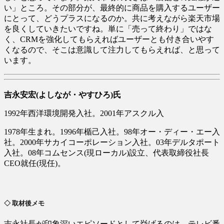
い」ところ。その部分が、最終的に商品を購入するユーザー
にとって、どうプラスになるのか。共に考えながら楽天市場
を良くしていきたいですね。単に「売って終わり」ではな
く、CRMを強化してもらえればユーザーとも付き合いやす
くなるので、そこは意識して注力してもらえれば、と思って
います。
吉永安宏(よしなが・やすひろ)氏
1992年西洋環境開発入社。2001年アスクル入
1978年生まれ。1996年楯己入社。98年オー・ディー・エー入
社。2000年サカイコーポレーション入社。03年デルタポート
入社。08年コムセンス(現ローカル)設立、代表取締役社長
CEO就任(現任)。
◇ 取材後メモ
吉永社長が印象深いエピソードとして挙げるのは、テレビ番