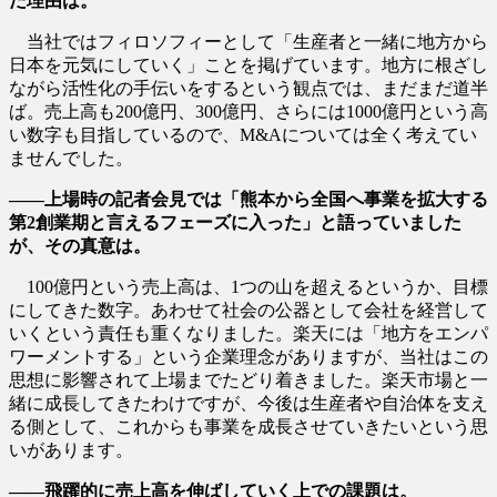
だ理由は。
当社ではフィロソフィーとして「生産者と一緒に地方から
日本を元気にしていく」ことを掲げています。地方に根ざし
ながら活性化の手伝いをするという観点では、まだまだ道半
ば。売上高も200億円、300億円、さらには1000億円という高
い数字も目指しているので、M&Aについては全く考えてい
ませんでした。
――上場時の記者会見では「熊本から全国へ事業を拡大する
第2創業期と言えるフェーズに入った」と語っていました
が、その真意は。
100億円という売上高は、1つの山を超えるというか、目標
にしてきた数字。あわせて社会の公器として会社を経営して
いくという責任も重くなりました。楽天には「地方をエンパ
ワーメントする」という企業理念がありますが、当社はこの
思想に影響されて上場までたどり着きました。楽天市場と一
緒に成長してきたわけですが、今後は生産者や自治体を支え
る側として、これからも事業を成長させていきたいという思
いがあります。
――飛躍的に売上高を伸ばしていく上での課題は。