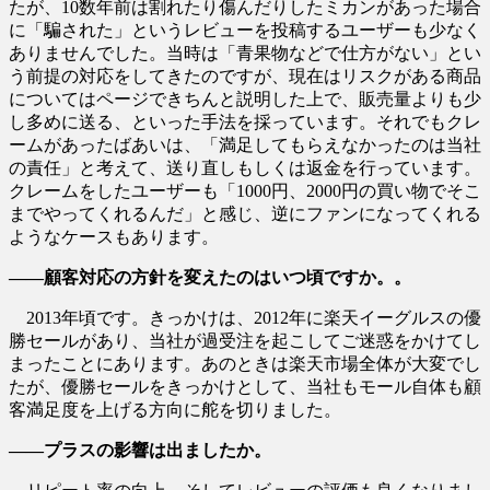
たが、10数年前は割れたり傷んだりしたミカンがあった場合
に「騙された」というレビューを投稿するユーザーも少なく
ありませんでした。当時は「青果物などで仕方がない」とい
う前提の対応をしてきたのですが、現在はリスクがある商品
についてはページできちんと説明した上で、販売量よりも少
し多めに送る、といった手法を採っています。それでもクレ
ームがあったばあいは、「満足してもらえなかったのは当社
の責任」と考えて、送り直しもしくは返金を行っています。
クレームをしたユーザーも「1000円、2000円の買い物でそこ
までやってくれるんだ」と感じ、逆にファンになってくれる
ようなケースもあります。
――顧客対応の方針を変えたのはいつ頃ですか。。
2013年頃です。きっかけは、2012年に楽天イーグルスの優
勝セールがあり、当社が過受注を起こしてご迷惑をかけてし
まったことにあります。あのときは楽天市場全体が大変でし
たが、優勝セールをきっかけとして、当社もモール自体も顧
客満足度を上げる方向に舵を切りました。
――プラスの影響は出ましたか。