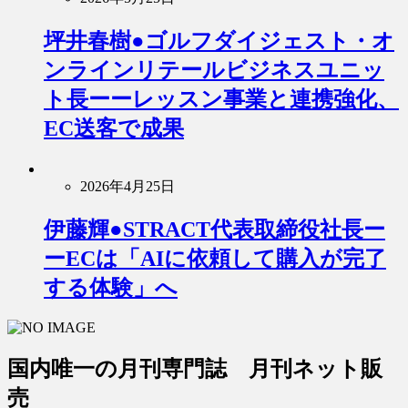
坪井春樹●ゴルフダイジェスト・オ
ンラインリテールビジネスユニッ
ト長ーーレッスン事業と連携強化、
EC送客で成果
2026年4月25日
伊藤輝●STRACT代表取締役社長ー
ーECは「AIに依頼して購入が完了
する体験」へ
国内唯一の月刊専門誌 月刊ネット販
売