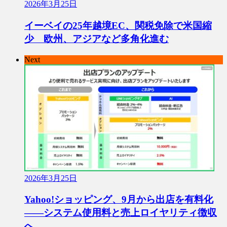
2026年3月25日
イーベイの25年越境EC、関税免除で米国縮
少 欧州、アジアなど多角化進む
Next
2026年3月25日
Yahoo!ショッピング、9月から出店を有料化
――システム使用料と売上ロイヤリティ徴収
へ