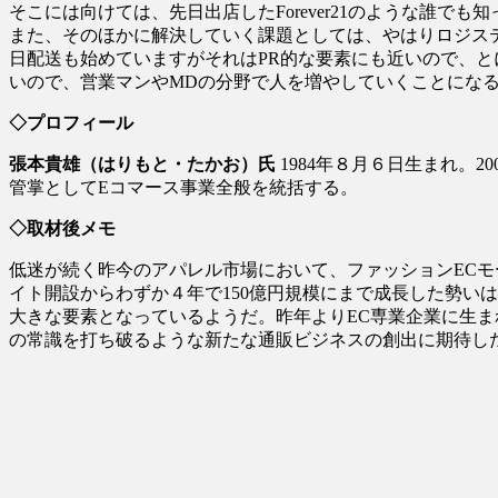
そこには向けては、先日出店したForever21のような誰
また、そのほかに解決していく課題としては、やはりロジス
日配送も始めていますがそれはPR的な要素にも近いので、
いので、営業マンやMDの分野で人を増やしていくことにな
◇プロフィール
張本貴雄（はりもと・たかお）氏
1984年８月６日生まれ。2
管掌としてEコマース事業全般を統括する。
◇取材後メモ
低迷が続く昨今のアパレル市場において、ファッションEC
イト開設からわずか４年で150億円規模にまで成長した勢い
大きな要素となっているようだ。昨年よりEC専業企業に生
の常識を打ち破るような新たな通販ビジネスの創出に期待し