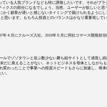
でも知っている人気ブランドなども特に誘致したいです。それがブ
ティクスの部分になるでしょう。当然、ユーザーが欲しいと思
とにかく顧客が遅いと感じないタイミングで届けられるようにし
ると思います。もちろん投資とのバランスはかなり重要視して
007年４月にクルーズ入社。2010年５月に同社コマース開発担当
モールでゾゾタウンと並ぶ数少ない勝ち組サイトとして成長し
は未だに衰えることがない。ネットビジネスを母体としながら
まれ変わったことで事業への投資スピードもさらに加速し、将
たい。