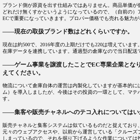
ブランド側が原資を出す仕組みではありません。商品単価が
どれだけ無くすかというようになっているので、（自前の）
ECで重要になっていきます。プロパー価格でも売れる魅力
――現在の取扱ブランド数はどれくらいですか。
現在は約500で、2016年度の上期だけでも220は増えて
在庫データを連携しています。通過型の倉庫なので当日配送
――ゲーム事業を譲渡したことでEC専業企業とな
えてください。
物流について倉庫自体の運営は内製化していますが基本的には
ム）を導入しましたが、今後はその投資の一環として、マテ
す。
――集客や販売チャネルへのテコ入れについてはい
販売チャネルと集客システムは似ているものだと捉えており
元々のウェブアクセスや、以前から運営している「クルーズブ
しまっているので、それを掘り下げるような作業については