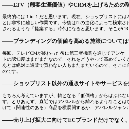
――LTV（顧客生涯価値）やCRMを上げるための
最終的には１to １だと思います。現在、ショップリストに
とは非常に難しい作業です。今後はITの進化によって検索
されるような「提案する」時代になると思います。そこがC
――ブランディングの価値を高める施策については
毎回、テレビCMが終わった後に第三者機関を通じてアンケ
トの認知度はまだまだなので、それをどうやって高めていく
あとは絶対に通販で買わない人もまだまだいるので、そこに
のです。
――ショップリスト以外の通販サイトやサービスを
もちろん考えていますが、軸となる「低価格」からはぶれな
す。とりあえず、直近ではアパレルから離れるようなことは
けて（関連性のある）商品を横展開するか、アパレルジャン
――売り上げ拡大に向けてECブランドだけでなく