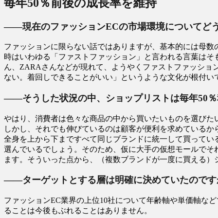
毎年50％前後の成長率を維持
――現在のファッションECの市場環境についてど
ファッションに限らない話ではありますが、基本的には母数の
時はいわゆる「ファストファッション」と言われる言葉はそもそ
ん、ZARAさんなどが現れて、ようやくファストファッシ
ない。着回しできることがいい」というような文化が根付い
――そうした状況の中、ショップリストは毎年50
やはり、消費者は色々な商品の中から買いたいものを選びた
しかし、それでも伸びているのは顧客が便利を求めているか
全身を上から下まですべて同じブランドに統一して買ってい
選んでいるでしょう。そのため、仮に大手の仮想モールでそ
ます。そういった点から、（複数ブランドが一度に買える）
――ターゲットとする層は明確に決めていたのです
ファッションEC業界の上位10社について年齢軸や単価軸な
ることは今後もぶれることはありません。