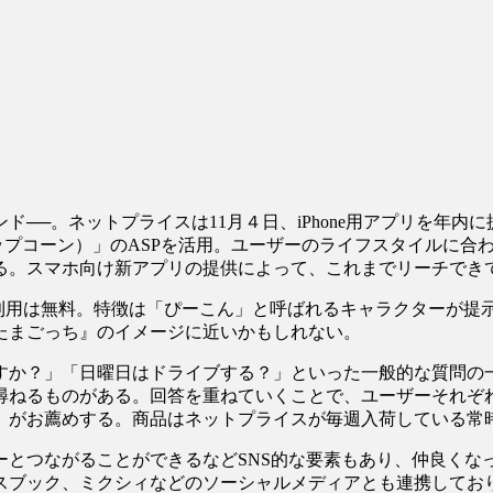
──。ネットプライスは11月４日、iPhone用アプリを年内
ポップコーン）」のASPを活用。ユーザーのライフスタイルに
る。スマホ向け新アプリの提供によって、これまでリーチでき
、利用は無料。特徴は「ぴーこん」と呼ばれるキャラクターが提
たまごっち』のイメージに近いかもしれない。
か？」「日曜日はドライブする？」といった一般的な質問の
尋ねるものがある。回答を重ねていくことで、ユーザーそれぞ
がお薦めする。商品はネットプライスが毎週入荷している常時1
とつながることができるなどSNS的な要素もあり、仲良くな
スブック、ミクシィなどのソーシャルメディアとも連携してお