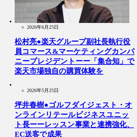
2026年6月25日
松村亮●楽天グループ副社長執行役
員コマース&マーケティングカンパ
ニープレジデントーー「集合知」で
楽天市場独自の購買体験を
2026年5月25日
坪井春樹●ゴルフダイジェスト・オ
ンラインリテールビジネスユニッ
ト長ーーレッスン事業と連携強化、
EC送客で成果