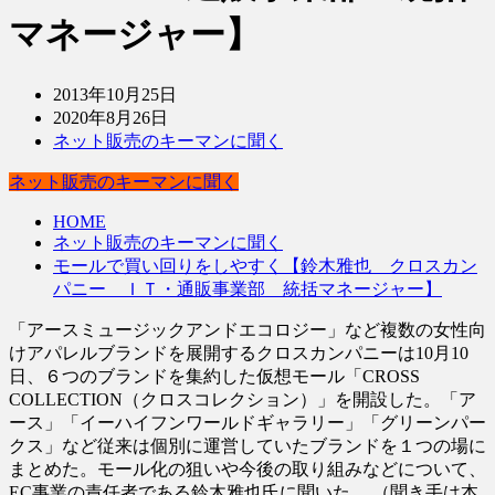
マネージャー】
2013年10月25日
2020年8月26日
ネット販売のキーマンに聞く
ネット販売のキーマンに聞く
HOME
ネット販売のキーマンに聞く
モールで買い回りをしやすく【鈴木雅也 クロスカン
パニー ＩＴ・通販事業部 統括マネージャー】
「アースミュージックアンドエコロジー」など複数の女性向
けアパレルブランドを展開するクロスカンパニーは10月10
日、６つのブランドを集約した仮想モール「CROSS
COLLECTION（クロスコレクション）」を開設した。「ア
ース」「イーハイフンワールドギャラリー」「グリーンパー
クス」など従来は個別に運営していたブランドを１つの場に
まとめた。モール化の狙いや今後の取り組みなどについて、
EC事業の責任者である鈴木雅也氏に聞いた。 （聞き手は本