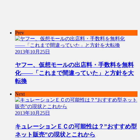
Prev
2013年10月25日
ヤフー、仮想モールの出店料・手数料を無料
化――「これまで間違っていた」と方針を大
転換
Next
2013年10月25日
キュレーションＥＣの可能性は？”おすすめ型
ネット販売”の現状とこれから