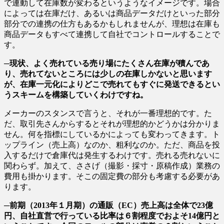
で連動して在庫数が変わるというようなイメージです。場合
によっては在庫だけ、あるいは商品データだけといった部分
部分での連携の仕方もあるかもしれませんが、理想は在庫も
商品データもすべて連携して自社でコントロールすることで
す。
─現状、よく売れている売り場にたくさん在庫が積んであ
り、売れてないところには少しの在庫しかないと思います
が、在庫一元化によりどこで売れてもすぐに発送できるとい
うスキームを構築していくわけですね。
メーカーのスタンスで言うと、それが一番理想的です。た
だ、取引先さんからするとそれが理想的かどうかは分かりま
せん。何を指標にしているかによっても変わってきます。ト
ップライン（売上高）なのか、粗利なのか。ただ、商品を投
入するだけで倉庫代は発生するわけです。売れる売れないに
関わらず。加えて、ささげ（撮影・採寸・原稿作成）業務の
費用も掛かります。そこの固定費の部分も考慮する必要があ
ります。
─前期（2013年１月期）の通販（EC）売上高は全体で23億
円、自社直営で行っている比率は６割程度でおよそ14億円と