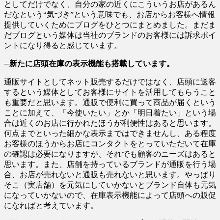
としてだけでなく、自分の家の近くにこういうお店があるん
だなという“気づき”という意味でも、お店からお客様へ情報
提供していくためにブログをひとつにまとめました。まだま
だブログという媒体は当社のブランドのお客様には訴求ポイ
ントになり得ると感じています。
─新たに店頭在庫の表示機能も搭載しています。
通販サイトとしてネット販売するだけではなく、店頭に送客
するという媒体としてお客様にサイトを活用してもらうこと
も重要だと思います。通販で便利に買って商品が届くという
ことに加えて、「今使いたい」とか「明日着たい」という場
合は近くのお店に行かれたほうが利便性はあると思います。
何点までといった細かな表示まではできませんし、ある程度
お客様のほうからお店にコンタクトをとっていただいて在庫
の確認は必要になりますが、それでも顧客のニーズはあると
思います。また、店舗を持っているブランドが通販を行う場
合、お店が売れないと通販も売れないと思います。やっぱり
そこ（実店舗）を元気にしていかないとブランド自体も元気
になっていかないので、在庫表示機能によって店頭への販促
になればと考えています。