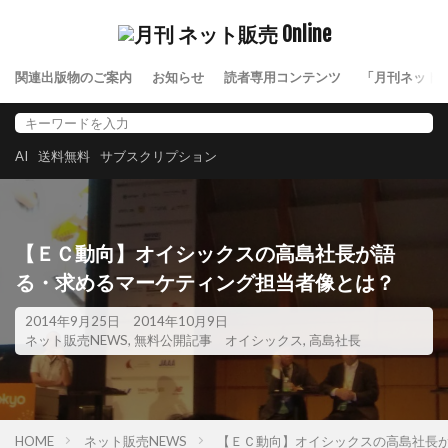
関連出版物のご案内
お知らせ
読者専用コンテンツ
「月刊ネット
AI
送料無料
サブスクリプション
【ＥＣ動向】オイシックスの高島社長が語
る・求めるマーケティング担当者像とは？
2014年9月25日
2014年10月9日
ネット販売NEWS
,
無料公開記事
オイシックス
,
高島社長
HOME
ネット販売NEWS
【ＥＣ動向】オイシックスの高島社長