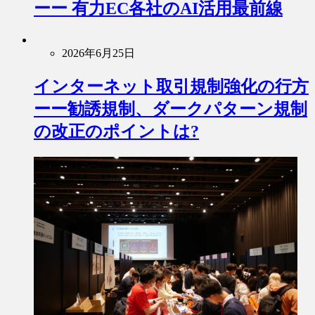
ーー 有力EC各社のAI活用最前線
2026年6月25日
インターネット取引規制強化の行方
ーー勧誘規制、ダークパターン規制
の改正のポイントは?