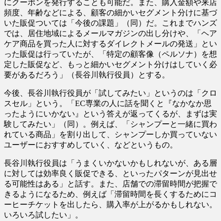
にクーポンを発行することも可能だ。また、購入金額や来店
頻度、年齢などによる、顧客の細かいセグメント分けに基づ
いた販促ついては「今後の課題」（同）だ。これまでハンズ
では、居住地域によるメールマガジンの出し分けや、「ヘア
ケア商品を買った人に対するダイレクトメールの発送」とい
った販促は行っていたが、「特定の顧客像（ペルソナ）を想
定した販促など、もっと細かいセグメント分けはしていく必
要があるだろう」（長谷川執行役員）とする。
今後、長谷川執行役員が「試してみたい」というのは「クロ
スセル」という。「EC専業の人に話を聞くと『なかなか思
ったようにいかない』という答えが返ってくるが、まずは実
験してみたい」（同）。例えば、「シャンプーと一緒に買わ
れている商品」を割り出して、シャンプーしか買っていない
ユーザーにおすすめしていく、などというもの。
長谷川執行役員は「うまくいかないかもしれないが、ある層
に対しては効率良く販促できる、といったパターンが見出せ
る可能性はある」と話す。また、店舗での滞留時間が把握で
きるようになるため、例えば「滞留時間を長くするためにコ
ーヒーチケットを出したら、購入率が上がるかもしれない。
いろいろ試したい」。