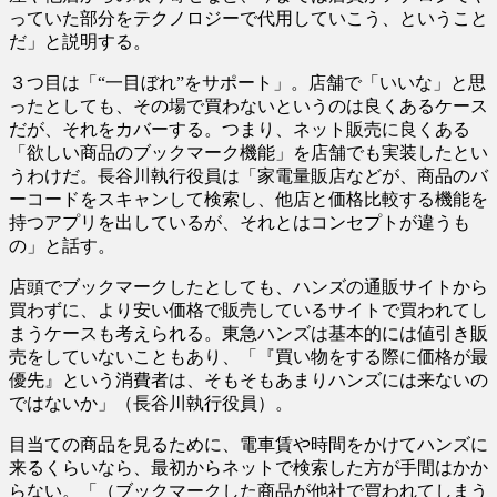
っていた部分をテクノロジーで代用していこう、ということ
だ」と説明する。
３つ目は「“一目ぼれ”をサポート」。店舗で「いいな」と思
ったとしても、その場で買わないというのは良くあるケース
だが、それをカバーする。つまり、ネット販売に良くある
「欲しい商品のブックマーク機能」を店舗でも実装したとい
うわけだ。長谷川執行役員は「家電量販店などが、商品のバ
ーコードをスキャンして検索し、他店と価格比較する機能を
持つアプリを出しているが、それとはコンセプトが違うも
の」と話す。
店頭でブックマークしたとしても、ハンズの通販サイトから
買わずに、より安い価格で販売しているサイトで買われてし
まうケースも考えられる。東急ハンズは基本的には値引き販
売をしていないこともあり、「『買い物をする際に価格が最
優先』という消費者は、そもそもあまりハンズには来ないの
ではないか」（長谷川執行役員）。
目当ての商品を見るために、電車賃や時間をかけてハンズに
来るくらいなら、最初からネットで検索した方が手間はかか
らない。「（ブックマークした商品が他社で買われてしまう