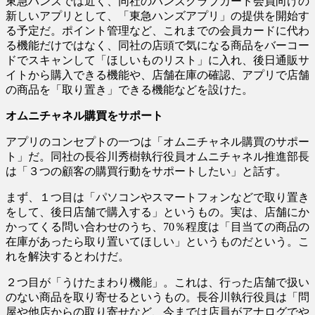
東急ハンズでは近く、同社のハンズクラブカード会員向けの
新しいアプリとして、「東急ハンズアプリ」の提供を開始す
る予定だ。ポイント管理など、これまでの会員カードに代わ
る機能だけではなく、同社の店頭で気になる商品をバーコー
ドでスキャンして「ほしいものリスト」に入れ、後日通販サ
イトから購入できる機能や、店舗在庫の確認、アプリで店舗
の商品を「取り置き」できる機能などを設けた。
オムニチャネル購買をサポート
アプリのコンセプトの一つは「オムニチャネル購買のサポー
ト」だ。同社の長谷川秀樹執行役員オムニチャネル推進部長
は「３つの顧客の購買行動をサポートしたい」と話す。
まず、１つ目は「パソコンやスマートフォンなどで取り置き
をして、後日店舗で購入する」というもの。実は、店舗にか
かってくる問い合わせのうち、70％程度は「目当ての商品の
在庫があったら取り置いてほしい」というものだという。こ
れを解決するとわけだ。
２つ目が「うけたまわり機能」。これは、行った店舗で扱い
のない商品を取り寄せるというもの。長谷川執行役員は「問
屋や他店からの取り寄せなど、今までは店員がアナログでや