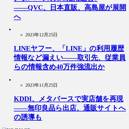
――QVC、日本直販、高島屋が展開
へ
2023年12月25日
LINEヤフー、「LINE」の利用履歴
情報など漏えい――取引先、従業員
らの情報含め40万件強流出か
2023年11月25日
KDDI、メタバースで実店舗を再現
――無印良品ら出店、通販サイトへ
の誘導も