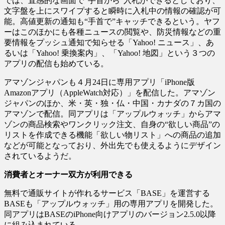
では、直感的な画面で“手首から”入札ができるとしており、
文字盤を上にスワイプすると瞬時に入札中の情報の確認が可
能。高値更新の通知も“手首で”キャッチできるという。ヤフ
ーはこのほかにも各種ニュースの閲覧や、防災情報などの重
要情報をプッシュ通知で知らせる「Yahoo! ニュース」、あ
るいは「Yahoo! 乗換案内」、「Yahoo! 地図」という３つの
アプリの配信も始めている。
アマゾンジャパンも４月24日に専用アプリ「iPhone版
Amazonアプリ（AppleWatch対応）」を配信した。アマゾン
ジャパンのほか、米・英・独・仏・中国・カナダの７カ国の
アマゾンで配信。同アプリは「アップルウォッチ」からアマ
ゾンの商品検索やワンクリック注文、自身の“欲しい商品”の
リストを作成できる機能「欲しい物リスト」への商品の追加
などが可能となっており、外出先でも使えるようにデザイン
されているようだ。
消費者とオーナー双方が利用できる
無料で通販サイトが作れるサービス「BASE」を運営する
BASEも「アップルウォッチ」用の専用アプリを開発した。
同アプリはBASEのiPhone向けアプリのバージョン2.5.0以降
に組み込まれている。