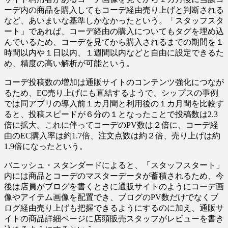
ーデ内の商品を購入してもコーデ経由売り上げと判断される
など、あいまいな基準しかなかったという。「スタッフスタ
ート」であれば、コーデ経由の購入についてもタグを埋め込
んでいるため、コーデを見てから購入されるまでの期間を１
時間以内や１日以内、１週間以内などと自由に設定できるた
め、精度の高い解析が可能という。
コーデ投稿数の増加は通販サイトのコンテンツ強化につなが
るため、EC売り上げにも直結するようで、シップスの事例
では同アプリの導入前１カ月間と利用後の１カ月間を比較す
ると、投稿スピードが６分の１となったことで投稿数は2.3
倍に拡大。これに伴ってコーデのPV数は２倍に、コーデ経
由のEC購入率は約1.7倍、注文点数は約２倍、売り上げは約
1.9倍になったという。
バニッシュ・スタンダードによると、「スタッフスタート」
内には商品とコーデのマスターデータが蓄積されるため、今
後は店員がブログを書くときに通販サイトのようにコーデ画
像やアイテム画像を配置でき、ブログのPV数だけでなくブ
ログ経由売り上げも把握できるようにするのに加え、通販サ
イトの商品詳細ページに店頭販売スタッフがレビューを書き