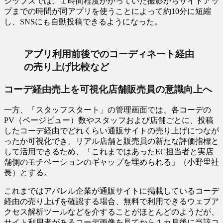
シップスでは、１時間程度かかっていた撮影からサイトアッ
プまでの時間が同アプリを使うことによって約10分に短縮
し、SNSにも自動投稿できるようになった。
アプリ利用前後でのコーディネート経由
の売り上げ比較など
コーデ経由売上を可視化店舗販売員の意識向上へ
一方、「スタッフスタート」の管理画面では、各コーデの
PV（ページビュー）数やスタッフおよび店舗ごとに、投稿
したコーデ経由でどれくらい通販サイトの売り上げにつなが
ったか可視化でき、リアル店舗と販売員の新たな評価指標と
して活用できるため、「これまではあったEC担当者と実店
舗側のモチベーションのギャップを埋められる」（小野里社
長）とする。
これまではアパレル企業が通販サイトに掲載しているコーデ
経由の売り上げを確認する場合、無料で利用できるウェブア
クセス解析ツールなどを介することがほとんどのようだが、
サイト利用者があるコーデ画像を見てから１カ月後に当該コ