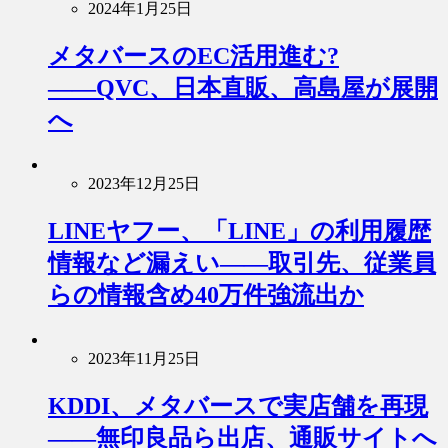
2024年1月25日
メタバースのEC活用進む?
――QVC、日本直販、高島屋が展開
へ
2023年12月25日
LINEヤフー、「LINE」の利用履歴
情報など漏えい――取引先、従業員
らの情報含め40万件強流出か
2023年11月25日
KDDI、メタバースで実店舗を再現
――無印良品ら出店、通販サイトへ