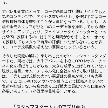
う。
アパレル企業にとって、コーデ画像は自社通販サイトでも人
気のコンテンツで、アクセス数や売り上げを伸ばすにはコー
デ投稿数自体を増やすことが大事になっている。しかし、店
頭の販売スタッフがひとつのコーデ画像を撮影してから通販
サイトにアップしたり、フェイスブックやツイッターといっ
たSNSに投稿するのには手間と時間がかかることや、せっか
く投稿してもスタッフ自身の評価につながらないことが多
く、コーデ投稿数の増えない要因となっているという。
そうした問題の解決に乗り出したのがバニッシュ・スタンダ
ードだ。同社では、大手アパレルを中心にO2Oやオムニチャ
ネル化を標ぼうしながらも、大きな成果を上げられていない
現状に着目。オムニチャネル化に全社を挙げて取り組むに
は、「売り上げ規模の大きい実店舗の視点が何よりも大事
で、そこにECやITのノウハウを使うことで販売スタッフの
負荷を軽減しながら店の売り上げ拡大に貢献できる仕組みが
必要と考えた」（小野里寧晃社長）とする。
「スタッフスタート」のアプリ画面