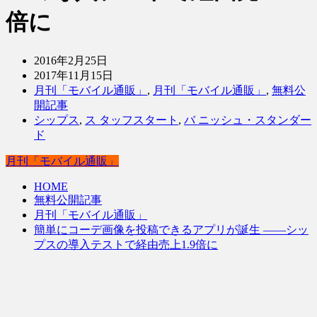
倍に
2016年2月25日
2017年11月15日
月刊「モバイル通販」
,
月刊「モバイル通販」
,
無料公
開記事
シップス
,
ス タッフスタート
,
バ ニッシュ・スタンダー
ド
月刊「モバイル通販」
HOME
無料公開記事
月刊「モバイル通販」
簡単にコーデ画像を投稿できるアプリが誕生 ――シッ
プスの導入テストで経由売上1.9倍に