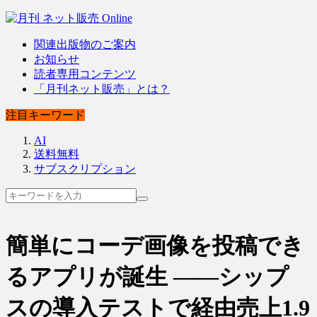
関連出版物のご案内
お知らせ
読者専用コンテンツ
「月刊ネット販売」とは？
注目キーワード
AI
送料無料
サブスクリプション
簡単にコーデ画像を投稿でき
るアプリが誕生 ――シップ
スの導入テストで経由売上1.9