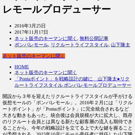
レモールプロデューサー
2016年3月25日
2017年11月17日
ネット販売のキーマンに聞く
,
無料公開記事
ポンパレモール
,
リクルートライフスタイル
,
山下隆太
ネット販売のキーマンに聞く
HOME
ネット販売のキーマンに聞く
「Pontaポイント」を戦略設計の鍵に 山下隆太●リク
ルートライフスタイル ポンパレモールプロデューサー
開設から３年を迎えたリクルートライフスタイルが手がける
仮想モールの「ポンパレモール」。2016年２月には「リクル
ートポイント」が「Pontaポイント」に完全統合されるなど
大きな動きもあった。統合後は会員規模が大に拡大し、既存
のリクルート会員とは異なる新たな顧客層の流入も期待でき
ることから、今年の戦略設計を立てる上で大な鍵を握ること
が予想される。2015年10月にモール責任者に就任した山下隆