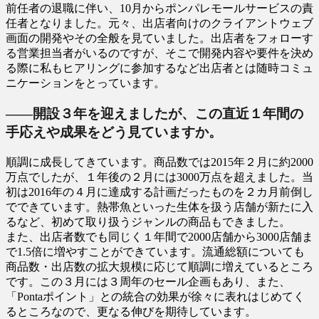
前任者の退職に伴い、10月からポンパレモールサービスの責
任者となりました。元々、出店者向けのクライアントウェブ
画面の開発やその全般を見ていました。出店者をフォローす
る営業担当者がいるのですが、そこで開発内容や要件を決め
る際に私もヒアリングに参加するなど出店者とは随時コミュ
ニケーションをとっています。
――開設３年を迎えましたが、この直近１年間の
手応えや成果をどう見ていますか。
順調に成長してきています。商品数では2015年２月に約2000
万点でしたが、１年後の２月には3000万点を超えました。当
初は2016年の４月に達成する計画だったものを２カ月前倒し
でできています。熱帯魚といった生体を扱う店舗が新たに入
るなど、初めて取り扱うジャンルの商品もできました。
また、出店者数でも同じく１年間で2000店舗から3000店舗ま
で1.5倍に増やすことができています。流通総額についても
商品数・出店数の拡大規模に応じて順調に増えているところ
です。この３月には３周年のセール企画もあり、また、
「Pontaポイント」との統合の効果が徐々に表れはじめてく
るところなので、更なる伸びを期待しています。