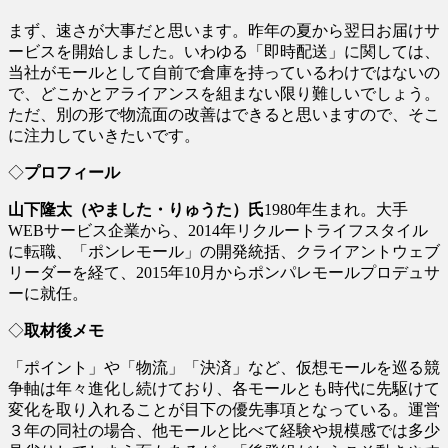
まず、速さが大事だと思います。昨年の夏から翌日お届けサ
ービスを開始しました。いわゆる「即時配送」に関しては、
当社がモールとして自前で倉庫を持っているわけではないの
で、どこかとアライアンスを組まない限り難しいでしょう。
ただ、別の形で物流面の改善はできると思いますので、そこ
に注力していきたいです。
◇
プロフィール
山下隆太（やました・りゅうた）氏
1980年生まれ。大手
WEBサービス企業から、2014年リクルートライフスタイル
に転職、「ポンレモール」の開発統括、クライアントウェブ
リーダーを経て、2015年10月からポンパレモールプロデュサ
ーに就任。
◇
取材後メモ
「ポイント」や「物流」「決済」など、仮想モールを巡る競
争軸は年々進化し続けており、各モールとも時代に先駆けて
変化を取り入れることが目下の優先事項となっている。運営
３年の同社の場合、他モールと比べて経験や規模感では多少