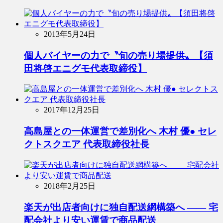
2013年5月24日
個人バイヤーの力で〝旬の売り場提供〟【須
田将啓エニグモ代表取締役】
2017年12月25日
高島屋との一体運営で差別化へ 木村 優● セレ
クトスクエア 代表取締役社長
2018年2月25日
楽天が出店者向けに独自配送網構築へ ―― 宅
配会社より安い運賃で商品配送