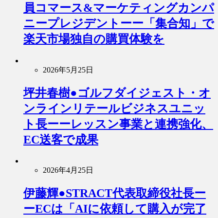
員コマース&マーケティングカンパ
ニープレジデントーー「集合知」で
楽天市場独自の購買体験を
2026年5月25日
坪井春樹●ゴルフダイジェスト・オ
ンラインリテールビジネスユニッ
ト長ーーレッスン事業と連携強化、
EC送客で成果
2026年4月25日
伊藤輝●STRACT代表取締役社長ー
ーECは「AIに依頼して購入が完了