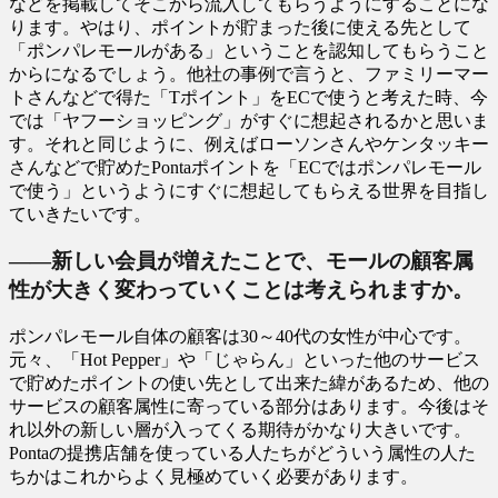
などを掲載してそこから流入してもらうようにすることにな
ります。やはり、ポイントが貯まった後に使える先として
「ポンパレモールがある」ということを認知してもらうこと
からになるでしょう。他社の事例で言うと、ファミリーマー
トさんなどで得た「Tポイント」をECで使うと考えた時、今
では「ヤフーショッピング」がすぐに想起されるかと思いま
す。それと同じように、例えばローソンさんやケンタッキー
さんなどで貯めたPontaポイントを「ECではポンパレモール
で使う」というようにすぐに想起してもらえる世界を目指し
ていきたいです。
――新しい会員が増えたことで、モールの顧客属
性が大きく変わっていくことは考えられますか。
ポンパレモール自体の顧客は30～40代の女性が中心です。
元々、「Hot Pepper」や「じゃらん」といった他のサービス
で貯めたポイントの使い先として出来た緯があるため、他の
サービスの顧客属性に寄っている部分はあります。今後はそ
れ以外の新しい層が入ってくる期待がかなり大きいです。
Pontaの提携店舗を使っている人たちがどういう属性の人た
ちかはこれからよく見極めていく必要があります。