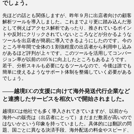
でしょう。
先ほどの話とも関係しますが、昨年９月に出店者向けの顧客
解析ツールを導入しました。これまでより更に踏み込んだ形
として例えばアクセス解析であったり、推されているポイン
トや反対にクリックされていないところなどが分かるような
ツールを出店者が簡易に導入できるようにしたのです。今の
ところ半年間で全体の１割強程度の出店者から利用申し込み
があるほど評判が上々です。このツールを活用してコンバー
ジョン率が以前の105％に向上したところもあるようです。
若干、分析スキルも必要になるツールなので、今後は誰でも
簡単に使えるようなサポート体制を整備していく必要がある
でしょう。
――越境ECの支援に向けて海外発送代行企業など
と連携したサービスを相次いで開始されました。
越境ECは他社でも多く導入されてきていますが、以前から
海外への販売は（出店者にとって）まだまだ敷居が高いので
はないかという印象を持っていました。具体的には翻訳の問
題、国ごとに異なる決済手段、海外配送の料金やスピード、