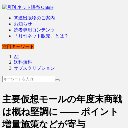
関連出版物のご案内
お知らせ
読者専用コンテンツ
「月刊ネット販売」とは？
注目キーワード
AI
送料無料
サブスクリプション
主要仮想モールの年度末商戦
は概ね堅調に ―― ポイント
増量施策などが寄与