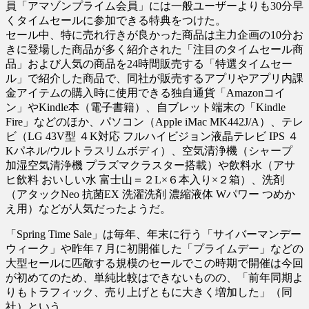
員「アマゾンプライム会員」には一般ユーザーよりも30分早
くタイムセールに参加できる特典をつけた。
セール中、特に売れ行きが良かった商品は主力企画の10分お
きに登場した商品が多く紹介された「注目のタイムセール商
品」および人気の商品を24時間販売する「特選タイムセー
ル」で紹介した商品で、同社が販売するアプリやアプリ内課
金アイテムの購入時に使用できる独自通貨「Amazonコイ
ン」やKindle本（電子書籍）、自ブレット端末の「Kindle
Fire」などのほか、パソコン（Apple iMac MK442J/A）、テレ
ビ（LG 43V型 ４K対応 フルハイビジョン液晶テレビ IPS ４
Kパネル/ウルトラスリムボディ）、空気清浄機（シャープ
加湿空気清浄機 プラズマクラスター搭載）や飲料水（アサ
ヒ飲料 おいしい水 富士山＝２L×６本入り×２箱）、洗剤
（アタックNeo 抗菌EX 洗濯洗剤 濃縮液体 Wパワー つめか
え用）などが人気だったようだ。
「Spring Time Sale」は毎年、年末に行う「サイバーマンデー
ウィーク」や昨年７月に初開催した「プライムデー」などの
大型セールに匹敵する規模のセールでこの時期で開催は今回
が初めてのため、単純比較はできないものの、「前年同期よ
りもトラフィック、売り上げともに大きく増加した」（同
社）という。