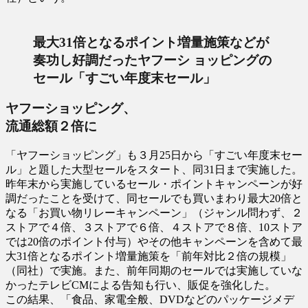
最大31倍となるポイント増量施策などが
奏功し好調だったヤフーシ ョッピングの
セール「すごい年度末セール」
ヤフーショッピング、
流通総額２倍に
「ヤフーショッピング」も３月25日から「すごい年度末セー
ル」と題した大型セールをスタート、同31日まで実施した。
昨年末から実施しているセール・ポイントキャンペーンが好
調だったことを受けて、同セールでも買いまわり最大20倍と
なる「お買い物リレーキャンペーン」（ジャンル問わず、２
ストアで４倍、３ストアで６倍、４ストアで８倍、10ストア
では20倍のポイント付与）やその他キャンペーンを含めて最
大31倍となるポイント増量施策を「前年対比２倍の規模」
（同社）で実施。また、前年同期のセールでは実施していな
かったテレビCMによる告知も行い、販促を強化した。
この結果、「食品、家電全般、DVDなどのパッケージメデ