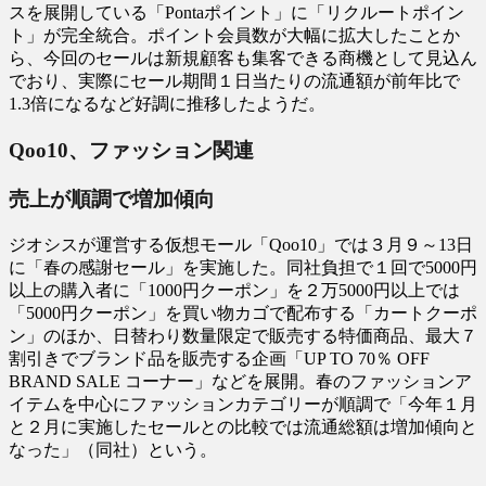
スを展開している「Pontaポイント」に「リクルートポイン
ト」が完全統合。ポイント会員数が大幅に拡大したことか
ら、今回のセールは新規顧客も集客できる商機として見込ん
でおり、実際にセール期間１日当たりの流通額が前年比で
1.3倍になるなど好調に推移したようだ。
Qoo10、ファッション関連
売上が順調で増加傾向
ジオシスが運営する仮想モール「Qoo10」では３月９～13日
に「春の感謝セール」を実施した。同社負担で１回で5000円
以上の購入者に「1000円クーポン」を２万5000円以上では
「5000円クーポン」を買い物カゴで配布する「カートクーポ
ン」のほか、日替わり数量限定で販売する特価商品、最大７
割引きでブランド品を販売する企画「UP TO 70％ OFF
BRAND SALE コーナー」などを展開。春のファッションア
イテムを中心にファッションカテゴリーが順調で「今年１月
と２月に実施したセールとの比較では流通総額は増加傾向と
なった」（同社）という。