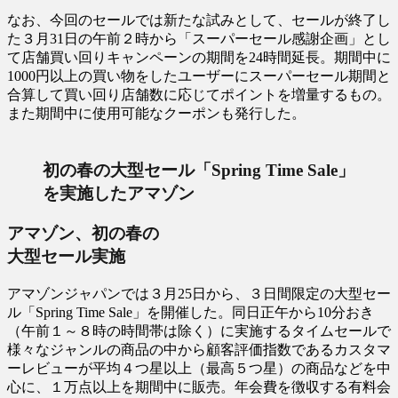
なお、今回のセールでは新たな試みとして、セールが終了し
た３月31日の午前２時から「スーパーセール感謝企画」とし
て店舗買い回りキャンペーンの期間を24時間延長。期間中に
1000円以上の買い物をしたユーザーにスーパーセール期間と
合算して買い回り店舗数に応じてポイントを増量するもの。
また期間中に使用可能なクーポンも発行した。
初の春の大型セール「Spring Time Sale」
を実施したアマゾン
アマゾン、初の春の
大型セール実施
アマゾンジャパンでは３月25日から、３日間限定の大型セー
ル「Spring Time Sale」を開催した。同日正午から10分おき
（午前１～８時の時間帯は除く）に実施するタイムセールで
様々なジャンルの商品の中から顧客評価指数であるカスタマ
ーレビューが平均４つ星以上（最高５つ星）の商品などを中
心に、１万点以上を期間中に販売。年会費を徴収する有料会