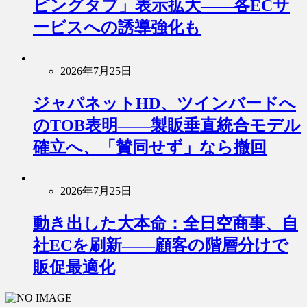
ピングタブ」表示拡大――各ECサ
ービスへの誘導強化も
2026年7月25日
ジャパネットHD、ツインバードへ
のTOB表明――製販垂直統合モデル
確立へ、「賛同せず」なら撤回
2026年7月25日
動き出した大本命：全日空商事、自
社ECを刷新――顧客の階層分けで
販促最適化