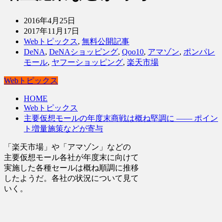
2016年4月25日
2017年11月17日
Webトピックス
,
無料公開記事
DeNA
,
DeNAショッピング
,
Qoo10
,
アマゾン
,
ポンパレ
モール
,
ヤフーショッピング
,
楽天市場
Webトピックス
HOME
Webトピックス
主要仮想モールの年度末商戦は概ね堅調に ―― ポイン
ト増量施策などが寄与
「楽天市場」や「アマゾン」などの
主要仮想モール各社が年度末に向けて
実施した各種セールは概ね順調に推移
したようだ。各社の状況について見て
いく。