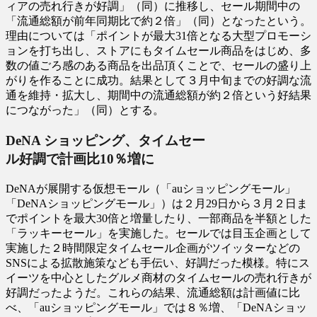
ィアの売れ行きが好調」（同）に推移し、セール期間中の
「流通総額が前年同期比で約２倍」（同）となったという。
理由については「ポイントが最大31倍となる大型プロモーシ
ョンを打ち出し、ストアにもタイムセール商品をはじめ、多
数の値ごろ感のある商品を出品頂くことで、セールの盛り上
がりを作ることに成功。結果として３月中旬までの好調な流
通を維持・拡大し、期間中の流通総額が約２倍という好結果
につながった」（同）とする。
DeNA ショッピング、タイムセー
ル好調で計画比10％増に
DeNAが展開する仮想モール（「auショッピングモール」
「DeNAショッピングモール」）は２月29日から３月２日ま
でポイントを最大30倍と増量したり、一部商品を半額とした
「ラッキーセール」を実施した。セールでは目玉企画として
実施した２時間限定タイムセール企画がツイッターなどの
SNSによる拡散施策なども手伝い、好調だった模様。特にス
イーツを中心としたグルメ商材のタイムセールの売れ行きが
好調だったようだ。これらの結果、流通総額は計画値に比
べ、「auショッピングモール」では８％増、「DeNAショッ