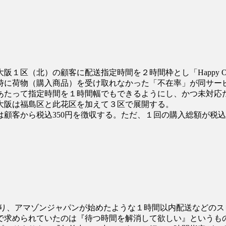
１区（北）の顧客に配送指定時間を２時間枠とし「Happy O
達時に荷物（購入商品）を受け取れなかった「不在率」が同サー
たって指定時間を１時間幅でもできるようにし、かつ未対応だ
大阪は福島区と此花区を加えて３区で展開する。
顧客から税込350円を徴収する。ただ、１回の購入総額が税込
まり、アマゾンジャパンが始めたような１時間以内配送などの
で求められていたのは『待つ時間を解消して欲しい』というも