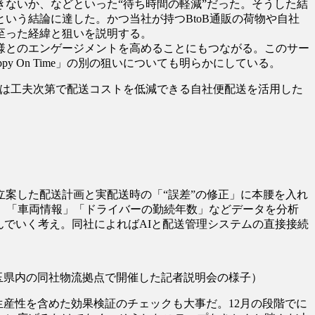
ないか、などといった“待ち時間の軽減”だった。そうした結
いう結論に達した。かつ当社が持つBtoB通販の荷物や自社
至った経緯と狙いを説明する。
様とのエンゲージメントを高めることにもつながる。このサー
On Time」の別の狙いについても明らかにしている。
リアでは工夫次第で配送コストを低減できる自社便配送を活用した
案した配送計画と実配送時の「“誤差”の修正」に本腰を入れ
ント情報」「車両情報」「ドライバーの勤続年数」などデータを分析
んでいく考え。同社によればAIと配送管理システムの直接接続
に埼玉県内の同社物流拠点で開催した記者説明会の様子）
送生産性を含めた効果検証のチェックも大事だ。12月の段階でに