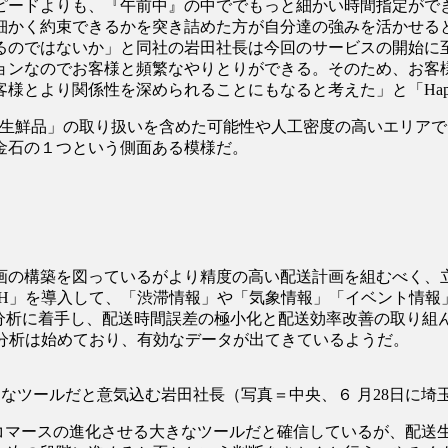
ピードよりも、『午前中』の中ででもっと細かい時間指定ができ
かく約束できるかを突き詰めた方が自分達の強みを活かせると
るのではないか」と同社の岩田社長は今回のサービスの開始に
ョンなのでお客様と頻繁なやりとりができる。そのため、お客
とより関係性を深められることにもなると考えた」と「Happy 
でなく、「生鮮品」の取り扱いを含めた可能性や人工密度の高いエ
金石の１つという側面ある模様だ。
画の構築を図っているがより精度の高い配送計画を組むべく、立
chnology/H」を導入して、「渋滞情報」や「気象情報」「イベ
分析に着手し、配送時間誤差の極小化と配送効率改善の取り組
た分析は始めており、有効なデータが出てきているようだ。
させる大きなツールだと意気込む岩田社長（写真＝中央、６ 月28日
我々のEコマースの進化させる大きなツールだと確信しているが、配