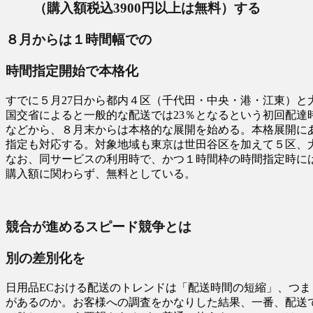
（購入額税込3900円以上は無料）する
８月からは１時間幅での
時間指定開始で本格化
すでに５月27日から都内４区（千代田・中央・港・江東）と大阪
国交省によると一般的な配送では23％となるという初回配
などから、８月末からは本格的な展開を始める。本格展開にあ
指定も対応する。対象地域も東京は世田谷区を加えて５区、
なお、同サービスの利用時で、かつ１時間枠の時間指定時には
購入額に関わらず、無料としている。
競合が進めるスピード競争とは
別の差別化を
日用品ECおける配送のトレンドは「配送時間の短縮」、つ
があるのか。お客様への調査をかなりした結果、一番、配送