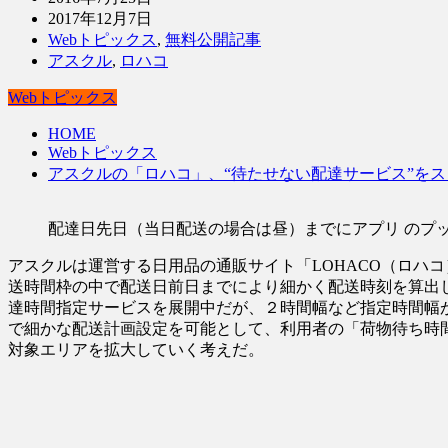
2017年12月7日
Webトピックス
,
無料公開記事
アスクル
,
ロハコ
Webトピックス
HOME
Webトピックス
アスクルの「ロハコ」、“待たせない配達サービス”をス
配達日先日（当日配送の場合は昼）までにアプリ のプッ
アスクルは運営する日用品の通販サイト「LOHACO（ロハ
送時間枠の中で配送日前日までにより細かく配送時刻を算出
達時間指定サービスを展開中だが、２時間幅など指定時間幅
で細かな配送計画設定を可能として、利用者の「荷物待ち時間
対象エリアを拡大していく考えだ。