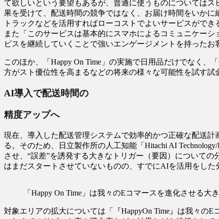
て欲しいという要望もあるが、普通に使うものについてはス
果を受けて、配送時間の競争ではなく、お届け時間をいかに細
トラックなどを活用すればローコストでよいサービスができ
また「このサービスは基本的にスマホによるコミュニケーシ
ビスを継続していくことで強いエンゲージメントを持ったお客様
このほか、「Happy On Time」の実施で日用品だけ
方がスト優位性を高まるなどの将来の様々な可能性を試す試
AI導入で配送時間の
精度アップへ
現在、導入した配送管理システムで効率的かつ正確な配送計
る。そのため、日立製作所の人工知能「Hitachi AI Te
させ、“誤差”を誘発する大きなトリガー（要因）についての
はまだスタートさせていないものの、すでにAIを活用をし
「Happy On Time」は我々のEコマースを進化
対象エリアの拡大については「『HappyOn Time』は