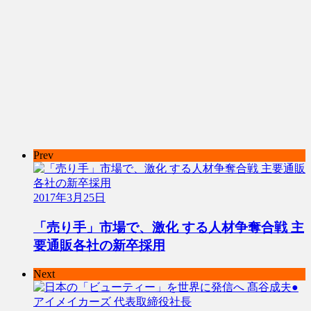
Prev
2017年3月25日
「売り手」市場で、激化 する人材争奪合戦 主
要通販各社の新卒採用
Next