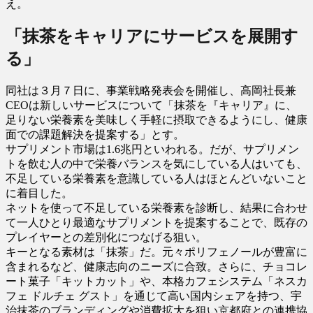
え。
「抹茶をキャリアにサービスを展開す
る」
同社は３月７日に、事業戦略発表会を開催し、高岡社長兼
CEOは新しいサービスについて「抹茶を『キャリア』に、
足りない栄養素を美味しく手軽に摂取できるようにし、健康
面での課題解決を提案する」とす。
サプリメント市場は1.6兆円といわれる。だが、サプリメン
トを飲む人の中で栄養バランスを気にしている人はいても、
不足している栄養素を意識している人はほとんどいないこと
に着目した。
ネットを使って不足している栄養素を診断し、結果に合わせ
て一人ひとり最適なサプリメントを提案することで、既存の
プレイヤーとの差別化につなげる狙い。
キーとなる素材は「抹茶」だ。元々ポリフェノールが豊富に
含まれるなど、健康志向のニーズに合致。さらに、チョコレ
ート菓子「キットカット」や、本格カフェシステム「ネスカ
フェ ドルチェ グスト」を通じて高い国内シェアを持つ、宇
治抹茶のブランディングや消費拡大を狙い京都府との連携協