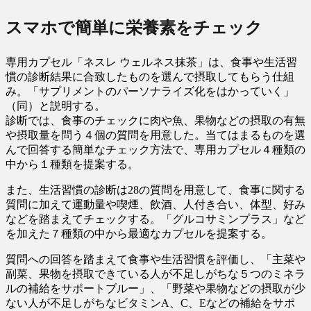
スマホで簡単に栄養素をチェック
専用カプセル「ネスレ ウェルネス抹茶」は、食事や生活習
慣の診断結果に合致したものを選んで摂取してもらう仕組
み。「サプリメントのパーソナライズ化をはかっていく」
（同）と説明する。
診断では、食事のチェックに肉や魚、果物などの摂取の有無
や摂取量を問う４個の質問を用意した。当てはまるものを選
んで回答する簡単なチェック方法で、専用カプセル４種類の
中から１種類を提案する。
また、生活習慣の診断は28の質問を用意して、食事に関する
質問に加えて運動量や喫煙、飲酒、人付き合い、体型、好み
などを踏まえてチェックする。「グルコサミンプラス」など
を加えた７種類の中から最適なカプセルを提案する。
質問への回答を踏まえて食事や生活習慣を評価し、「主菜や
副菜、果物を摂取できている人が不足しがちな５つのミネラ
ルの補給をサポートブルー」、「野菜や果物などの摂取が少
ない人が不足しがちなビタミンA、C、Eなどの補給をサポ