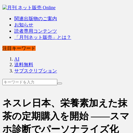
関連出版物のご案内
お知らせ
読者専用コンテンツ
「月刊ネット販売」とは？
注目キーワード
AI
送料無料
サブスクリプション
ネスレ日本、栄養素加えた抹
茶の定期購入を開始 ――スマ
ホ診断でパーソナライズ化