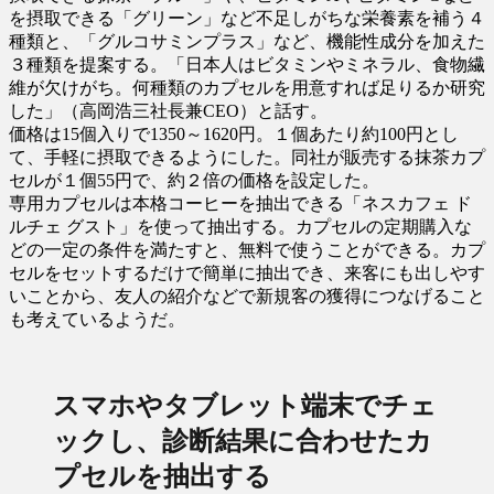
を摂取できる「グリーン」など不足しがちな栄養素を補う４
種類と、「グルコサミンプラス」など、機能性成分を加えた
３種類を提案する。「日本人はビタミンやミネラル、食物繊
維が欠けがち。何種類のカプセルを用意すれば足りるか研究
した」（高岡浩三社長兼CEO）と話す。
価格は15個入りで1350～1620円。１個あたり約100円とし
て、手軽に摂取できるようにした。同社が販売する抹茶カプ
セルが１個55円で、約２倍の価格を設定した。
専用カプセルは本格コーヒーを抽出できる「ネスカフェ ド
ルチェ グスト」を使って抽出する。カプセルの定期購入な
どの一定の条件を満たすと、無料で使うことができる。カプ
セルをセットするだけで簡単に抽出でき、来客にも出しやす
いことから、友人の紹介などで新規客の獲得につなげること
も考えているようだ。
スマホやタブレット端末でチェ
ックし、診断結果に合わせたカ
プセルを抽出する