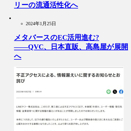
リーの流通活性化へ
2024年1月25日
メタバースのEC活用進む?
――QVC、日本直販、高島屋が展開
へ