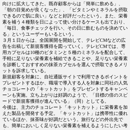
向けに拡大してきた。既存顧客からは「簡単に飲める」、
「朝の目覚めが良くなった」、「ビタミンやミネラルを摂取
できるので肌に良い」などと好評だったという。また、栄養
素を補う４種類を日によって使い分けるケースも出ており、
「毎日、食事チェックを行い、その日に飲むものを決めてい
る」というユーザーもいるという。
３月１日からは、全国展開を開始して、テレビCMなどの広
告を出稿して新規客獲得を図っていく。テレビCMでは、専
用カプセルは10種のビタミンと５種のミネラルを配合して、
手軽に足りない栄養素を補給できることや、足りない栄養素
を診断しておすすめの抹茶カプセルを選んで摂取できるメリ
ットを訴求している。
新規顧客を対象に、自社通販サイトで利用できるポイントを
プレゼントするほか、職場で導入する人を対象に同社の人気
チョコレートの「キットカット」をプレゼントするキャンペ
ーンも実施。立ち上がりは好調のようで、「目標の倍のスピ
ードで新規客獲得が進んでいる」（同）としてる。
今後は、主力のチョコレート「キットカット」に栄養素を加
えた製品を開発する予定。「キットカット」は携帯性に優れ
ているほか、抹茶味が好調だという。旅行などの外出先で
も、簡単においしく足りない栄養素を補えるようにしたい考