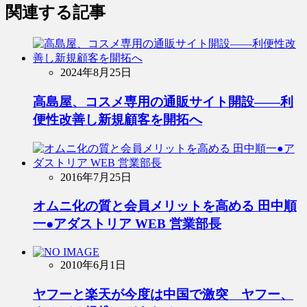
関連する記事
2024年8月25日
高島屋、コスメ専用の通販サイト開設――利
便性改善し新規顧客を開拓へ
2016年7月25日
オムニ化の質と会員メリットを高める 田中順
一●アダストリア WEB 営業部長
2010年6月1日
ヤフーと楽天が今度は中国で激突 ヤフー、