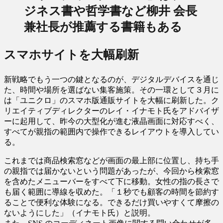
ジネス書や哲学書など柳井 会長
兼社長が推薦する書籍もある
スマホサイトを大幅刷新
新戦略でもう一つの鍵となるのが、デジタルデバイスを通じ
た、時間や場所を選ばない集客施策。その一環として３月に
は「ユニクロ」のスマホ版通販サイトを大幅に刷新した。ク
リエイティブディレクターのレイ・イナモト氏をアドバイザ
ーに起用して、昨今の大型化が進む液晶画面に対応すべく、
すべてが親指の範囲内で操作できるレイアウトを導入してい
る。
これまでは商品検索窓などが画面の最上部に位置し、持ち手
の親指では届かないという問題があったが、今回から検索窓
を含めたメニューバーをすべて下に移動。女性の指の長さで
も届く範囲に導線を収めた。「１秒でも顧客の時間を節約す
ることで便利な体験になる。できるだけ買いやすくて摩擦の
ないようにした」（イナモト氏）と説明。