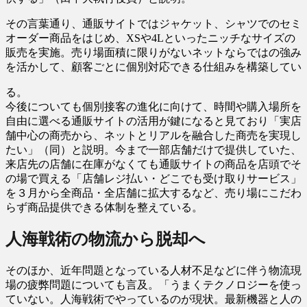
その言葉通り、通販サイトではジャケット、シャツでのセミ
オーダー商品をはじめ、XSや4Lといったニッチなサイズの
販売を実施。売り場面積に限りがないネットならではの強み
を活かして、顧客ごとに個別対応できる仕組みを構築してい
る。
今後についても個別接客の進化に向けて、時間や購入場所を
自由に選べる通販サイトの活用が鍵になると見ており「実店
舗中心の商売から、ネットとリアルを融合した商売を実現し
たい」（同）と説明。今まで一部店舗だけで提供していた、
来店先の店舗に在庫がなくても通販サイトの商品を店頭でそ
の場で買える「店舗レジ払い・どこでも受け取りサービス」
を３月から全商品・全店舗に拡大するなど、売り場にこだわ
らず商品提供できる体制を整えている。
人海戦術の物流から脱却へ
そのほか、近年問題となっている人材不足などに伴う物流現
場の疲弊問題についても言及。「うまくテクノロジーを使っ
ていない。人海戦術でやっているのが現状。最新機器と人の