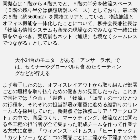
同拠点は１階から４階までと、５階の半分を物流スペース
（５階の残り半分は仮想店舗スペース）としており、最上階
の６階（約5600m2）を業務エリアとしている。物流施設と
オフィス機能を一体化したことについて、柳井会長兼社長は
「物流も情報システムも商売の現場なのでみんなで一緒に仕
事をやるべき。実店舗もネット（通販）も境なくシームレス
でつながる」としている。
大小24台のモニターがある「アンサーラボ」で
は、セミナーやグローバルも含 めたミーティン
グなどが行える
まず着手したのは、オフィスレイアウトから取り組んだ部署
ごとの垣根を取り払うための働き方の見直しだった。これま
で同社では「企画」「製造」「物流」「販売」の一つひとつ
の行程を、それぞれの担当部署が順番に進める縦割りのリレ
ー方式を採用していた。新拠点では執務エリア「ワークロフ
ト」の中で、商品づくり、マーケティング、物流などに関わ
る各工程の担当者が全て集まった混成チームを作って作業す
る方式に変更。「ウィメンズ・ボトムス」「ヒートテック」
「カットソー」など１つの商品ごとに上流から下流までの各