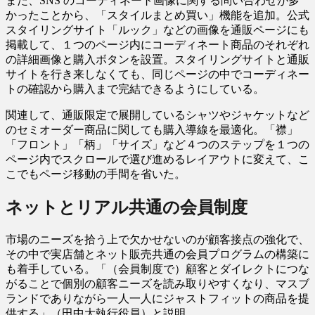
また、SNS のコーディネート画像に関する問い合わせが多
かったことから、「スタイルまとめ買い」機能を追加。公式
スタイリングサイト「ルック」などの画像を通販ページにも
掲載して、１つのページ内にコーディネート商品のそれぞれ
の詳細画像と購入ボタンを設置。スタイリングサイトと通販
サイトを行き来しなくても、同じページの中でコーディネー
トの確認から購入まで完結できるようにしている。
関連して、通販限定で展開しているシャツやジャケットなど
のセミオーダー商品に関しても購入導線を最適化。「襟」
「フロント」「柄」「サイズ」など４つのステップを１つの
ページ内でスクロールで選び進めるレイアウトに変えて、こ
こでもページ移動の手間を省いた。
ネットとリアル共通の会員制度
市場のニーズを拾う上で欠かせないのが顧客接点の強化で、
その中で実店舗とネット販売共通の会員プログラムの構築に
も着手している。「（会員制度で）顧客とダイレクトにつな
がることで個別の顧客ニーズを読み取りやすくなり、マスブ
ランドでありながら一人一人にジャストフィットの商品を提
供する」（田中大執行役員）と説明。