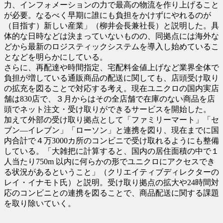
力、インフォメーションの力で最高の物流を作り上げること
が必要。なるべく早期に誰にも負担をかけずにやれるのが
（目指す）新しい産業」（柳井会長兼社長）と説明した。具
体的な日時などは決まっていないものの、同拠点には海外な
どから最新のロジスティックシステムを導入し始めているこ
となどを明らかにしている。
さらに、再配達や時間指定、宅配料金値上げなど業界全体で
負担が増している通販商品の配送に関しても、店頭受け取り
の拡充を図ることで対応する考え。現在ユニクロの国内実店
舗は830店で、３月からはその全店舗で在庫のない商品を店
頭でネット注文・受け取りができるサービスを開始した。
加えて外部の受け取り拠点として「ファミリーマート」「セ
ブン―イレブン」「ローソン」と連携を図り、現在までに国
内合計で４万3000カ所のコンビニで受け取れるようにも整備
している。「大雑把に計算すると、国内の居住面積の中で１
人当たり750m 以内に何らかの形でユニクロにアクセスでき
る状況があるということ」（クリエイティブディレクターの
レイ・イナモト氏）と説明。受け取り拠点の拡大や24時間対
応のコンビニとの連携を図ることで、商品配送に関する課題
を取り除いていく。