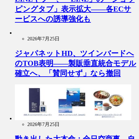
ピングタブ」表示拡大――各ECサ
ービスへの誘導強化も
2026年7月25日
ジャパネットHD、ツインバードへ
のTOB表明――製販垂直統合モデル
確立へ、「賛同せず」なら撤回
2026年7月25日
動き出した大本命：全日空商事、自