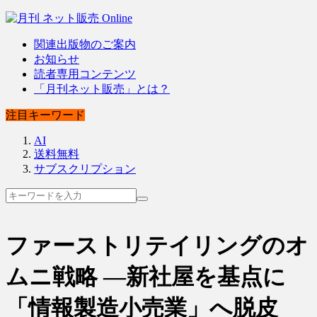
関連出版物のご案内
お知らせ
読者専用コンテンツ
「月刊ネット販売」とは？
注目キーワード
AI
送料無料
サブスクリプション
ファーストリテイリングのオ
ムニ戦略 ―新社屋を基点に
「情報製造小売業」へ脱皮