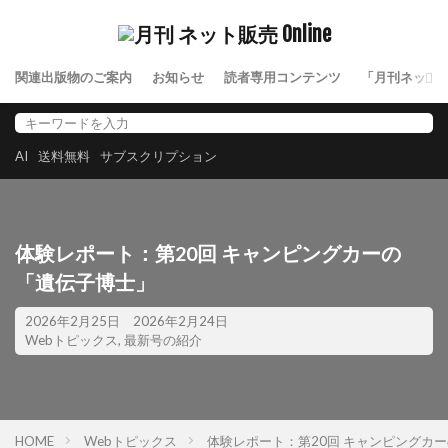
関連出版物のご案内
お知らせ
読者専用コンテンツ
「月刊ネット
AI
送料無料
サブスクリプション
体験レポート：第20回 キャンピングカーの
「遺伝子博士」
2026年2月25日
2026年2月24日
Webトピックス
,
最新号の紹介
HOME
Webトピックス
体験レポート：第20回 キャンピングカ