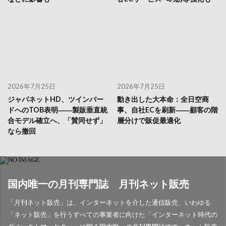
2026年7月25日
2026年7月25日
ジャパネットHD、ツインバー
動き出した大本命：全日空商
ドへのTOB表明――製販垂直統
事、自社ECを刷新――顧客の階
合モデル確立へ、「賛同せず」
層分けで販促最適化
なら撤回
国内唯一の月刊専門誌 月刊ネット販売
「月刊ネット販売」は、インターネットを介した通信販売、いわゆる
「ネット販売」を行うすべての事業者に向けた「インターネット時代の