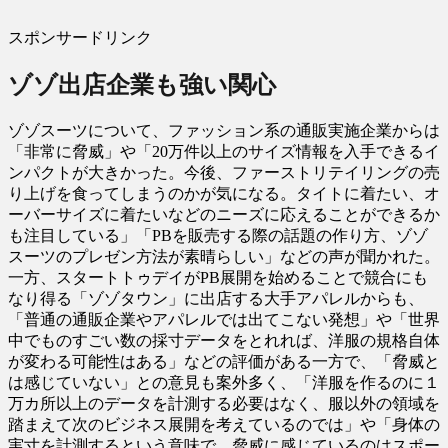
スポンサードリンク
ゾゾ出店企業も強い関心
ゾゾスーツについて、ファッション系の通販実施企業からは
「非常に脅威」や「20万件以上のサイズ情報を入手できるイ
ンパクトが大きかった。今後、ファーストリテイリングの売
り上げを食ってしまうのかが気になる。タイトに着たい、オ
ーバーサイズに着たいなどのニーズに応えることができるか
も注目している」「PBを販売する際の話題の作り方、ゾゾ
スーツのプレゼン方法が素晴らしい」などの声が聞かれた。
一方、スタートトゥデイがPB展開を始めることで競合にも
なり得る「ゾゾタウン」に出店する大手アパレルからも、
「普通の通販企業やアパレルでは出てこない発想」や「世界
中でものすごい数の採寸データをとれれば、洋服の規格自体
が変わる可能性はある」などの評価がある一方で、「脅威と
は感じていない」との意見も案外多く、「洋服を作るのに１
万カ所以上のデータを計測する必要はなく、服以外の領域を
踏まえて次のビジネス展開を考えているのでは」や「身体の
実寸を計測するという意味で、脅威に感じているのはスポー