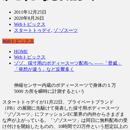
2011年12月25日
2020年8月26日
Webトピックス
スタートトゥデイ
,
ゾ ゾスーツ
Webトピックス
HOME
Webトピックス
ゾゾ、採寸用のボディースーツ配布へ ――「脅威」
「発想が違う」など反響多く
伸縮センサー内蔵のボディースーツで身体の１万
5000 カ所を瞬時に計測するという
スタートトゥデイが11月22日、プライベートブランド
（PB）の展開に先駆けて発表した採寸用ボディースーツ
「ゾゾスーツ」にファッションEC業界の内外からさまざま
な声が上がっている。「ゾゾスーツ」は同日に無料配布の受
け付けを開始したものの、10時間で23万件という想定以上の