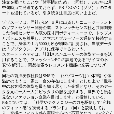
注文を受けたことや「諸事情のため」（同社）、2017年12月
中旬時点で発送できておらず、PB「ZOZO（ゾゾ）」のスタ
ートも遅れているが、引き続き注目度は高いままだ。
ゾゾスーツは、同社が16年６月に出資したニュージーランド
のソフトセンサー開発企業、ストレッチセンス社と共同開発
した伸縮センサー内蔵の採寸用ボディースーツで、トップス
とボトムスを着用し、スマホとブルーツース通信で接続する
ことで、身体の１万5000カ所が瞬時に計測され、当該データ
は「ゾゾタウン」アプリに保存できるという。
スタートトゥデイは、計測されたユーザーの体型データを活
用することで、ファッションEC の課題である“サイズの不
安”を解消し、商品検索やレコメンド機能の充実につなげ
る。
同社の前澤友作社長はSNSで「（ゾゾスーツは）体重計や体
温計のように一家に一台の存在にします」とした上で「世界
中のお客様の体型を最も知り尽くした企業となり、そのデー
タを元に一人一人にピッタリの服を提供する、世界でも類を
見ないファッション企業を目指します」と投稿している。
PBについては、「科学やテクノロジーの力を駆使して“究極
のフィット感”を実現するブランド」（同）と説明してお
り、究極のフィット感を実現するのに不可欠なツールがゾゾ