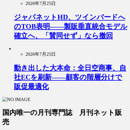
2026年7月25日
ジャパネットHD、ツインバードへ
のTOB表明――製販垂直統合モデル
確立へ、「賛同せず」なら撤回
2026年7月25日
動き出した大本命：全日空商事、自
社ECを刷新――顧客の階層分けで
販促最適化
国内唯一の月刊専門誌 月刊ネット販
売