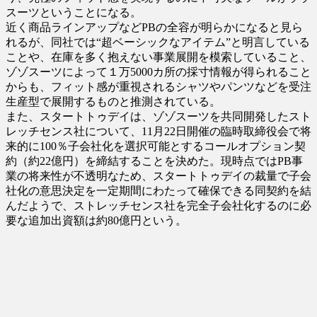
スーツということになる。
近く商品ラインアップなどPBの全容が明らかになると見ら
れるが、同社では“超ベーシックなアイテム”と明言している
ことや、在庫を多く抱えない事業展開を模索していること、
ゾゾスーツによって１万5000カ所の採寸情報が得られること
からも、フィット感が重視されるシャツやパンツなどを受注
生産型で展開するものと推測されている。
また、スタートトゥデイは、ゾゾスーツを共同開発したスト
レッチセンス社について、11月22日開催の臨時取締役会で将
来的に100％子会社化を選択可能とするコールオプション契
約（約22億円）を締結することを決めた。現時点ではPB事
業の将来性が不透明なため、スタートトゥデイの裁量で子会
社化の意思決定を一定期間にわたって確保できる同契約を結
んだようで、ストレッチセンス社を完全子会社化するのに必
要な追加出資額は約80億円という。