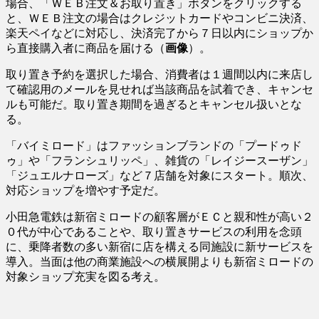
場合、「ＷＥＢ注文＆お取り置き」ボタンをクリックする
と、ＷＥＢ注文の場合はクレジットカードやコンビニ決済、
楽天ペイなどに対応し、決済完了から７日以内にショップか
ら直接購入者に商品を届ける（
画像
）。
取り置き予約を選択した場合、消費者は１週間以内に来店し
て確認用のメールを見せれば当該商品を試着でき、キャンセ
ルも可能だ。取り置き期間を過ぎるとキャンセル扱いとな
る。
「バイミロード」はファッションブランドの「プードゥド
ゥ」や「フランシュリッペ」、雑貨の「レイジースーザン」
「ジュエルナローズ」など７店舗を対象にスタート。順次、
対応ショップを増やす予定だ。
小田急電鉄は新宿ミロードの顧客層がＥＣと親和性が高い２
０代が中心であることや、取り置きサービスの利用を念頭
に、乗降者数の多い新宿に店を構える同施設に新サービスを
導入。当面は他の商業施設への横展開よりも新宿ミロードの
対象ショップ充実を図る考え。