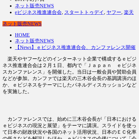
ネット販売NEWS
eビジネス推進連合会
,
スタートトゥデイ
,
ヤフー
,
楽天
ネット販売NEWS
HOME
ネット販売NEWS
【News】ｅビジネス推進連合会、カンファレンス開催
楽天やヤフーなどのインターネット企業で構成するｅビジ
ネス推進連合会は２月１日、都内で「Ｊａｐａｎ ｅビジネ
スカンファレンス」を開催した。当日は一般会員や賛助会員
などが参加。カンファでは楽天の三木谷会長の基調講演のほ
か、ｅビジネスをテーマにしたパネルディスカッションなど
を実施した。
カンファレンスでは、始めに三木谷会長が「日本における
ｅビジネスの現況と展望」をテーマに講演。スライドを使っ
て日本の財政状況や各国のネット活用状況、日本のＥＣ化率
の低さなどを解説したほか、ｅビジネスの今後について「今