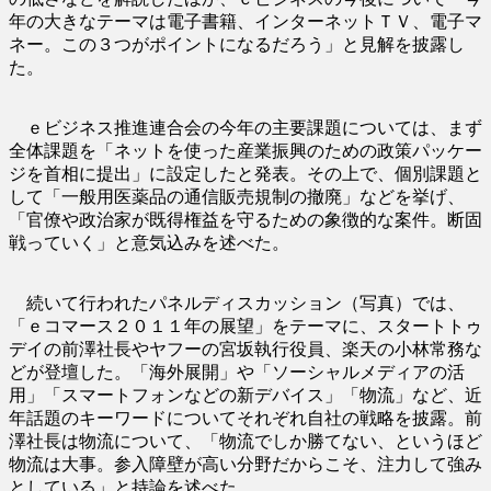
年の大きなテーマは電子書籍、インターネットＴＶ、電子マ
ネー。この３つがポイントになるだろう」と見解を披露し
た。
ｅビジネス推進連合会の今年の主要課題については、まず
全体課題を「ネットを使った産業振興のための政策パッケー
ジを首相に提出」に設定したと発表。その上で、個別課題と
して「一般用医薬品の通信販売規制の撤廃」などを挙げ、
「官僚や政治家が既得権益を守るための象徴的な案件。断固
戦っていく」と意気込みを述べた。
続いて行われたパネルディスカッション（写真）では、
「ｅコマース２０１１年の展望」をテーマに、スタートトゥ
デイの前澤社長やヤフーの宮坂執行役員、楽天の小林常務な
どが登壇した。「海外展開」や「ソーシャルメディアの活
用」「スマートフォンなどの新デバイス」「物流」など、近
年話題のキーワードについてそれぞれ自社の戦略を披露。前
澤社長は物流について、「物流でしか勝てない、というほど
物流は大事。参入障壁が高い分野だからこそ、注力して強み
としている」と持論を述べた。