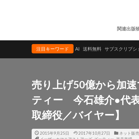
関連出版
注目キーワード
AI
送料無料
サブスクリプシ
売り上げ50億から加
ティー 今石雄介●代
取締役／バイヤー】
2015年9月25日
2017年10月27日
ネット販