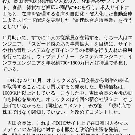
役)、長田信也氏(会計監査人)の3人。化粧品やサプリメン
ト、食品、雑貨など幅広い商品のECを行う。求人サイトに
よると、在庫を管理する倉庫を自動化・省人化した自動倉庫
によるスピード配送を実現した〝高速総合通販事業〟を行う
としている。
11月時点で、すでに15人の従業員が在籍する。うち一人はエ
ンジニア。「スピード感のある事業拡大」を目標に、サイト
や社内管理システムなどITインフラの構築を行う人材の採用
を行っており、ウェブデザイナー、システムエンジニア、イ
ンフラエンジニアを年収約700~1800万円と好待遇で募集し
ている。
DHCは22年11月、オリックスが吉田会長から過半の株式
を取得することにより買収すると発表した。取得価格は、
1000億円以上としている。こうした中、吉田会長の今後の動
向も関心を集めた。オリックスは今回の新会社設立に「存じ
上げていなかった」(同社)とコメント。その後、「現時点で
株主ではなく関知していない」と改めてコメントした。
吉田会長は、これまでDHCサイト上で在日韓国人やマス
メディアの左傾化に対する市販など政治的主張を発信。一