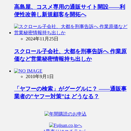
高島屋、コスメ専用の通販サイト開設――利
便性改善し新規顧客を開拓へ
2024年11月25日
スクロール子会社、大都を刑事告訴へ 作業原
価など営業秘密情報持ち出しか
2010年9月1日
「ヤフーの検索」がグーグルに？ ――通販事
業者の”ヤフー対策”は どうなる？