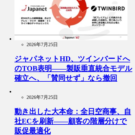
2026年7月25日
ジャパネットHD、ツインバードへ
のTOB表明――製販垂直統合モデル
確立へ、「賛同せず」なら撤回
2026年7月25日
動き出した大本命：全日空商事、自
社ECを刷新――顧客の階層分けで
販促最適化