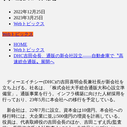
2022年12月25日
2023年3月25日
Webトピックス
Webトピックス
HOME
Webトピックス
DHC吉田会長、通販の新会社設立――自動倉庫で〝高
速総合通販〟展開へ
ディーエイチシー(DHC)の吉田喜明会長兼社長が新会社を
立ち上げる。社名は、「株式会社大手総合通販大和心設立準
備室」。通販事業を行う。インフラ構築に向けた人材採用を
行っており、23年5月に本会社への移行を予定している。
新会社は、22年7月に設立。資本金は10億円。本会社への
移行時には、大企業に並ぶ500億円の増資を計画している。
役員は、代表取締役の吉田会長のほか、吉田こずえ氏(監査