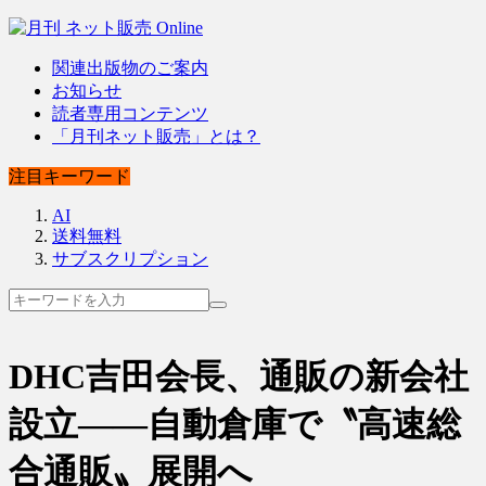
関連出版物のご案内
お知らせ
読者専用コンテンツ
「月刊ネット販売」とは？
注目キーワード
AI
送料無料
サブスクリプション
DHC吉田会長、通販の新会社
設立――自動倉庫で〝高速総
合通販〟展開へ