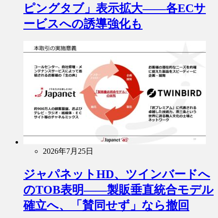
ピングタブ」表示拡大――各ECサ
ービスへの誘導強化も
2026年7月25日
ジャパネットHD、ツインバードへ
のTOB表明――製販垂直統合モデル
確立へ、「賛同せず」なら撤回