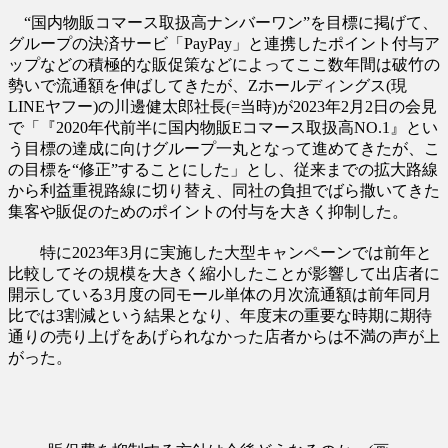
“国内物販コマース取扱高ナンバーワン”を目標に掲げて、
グループの決済サービ「PayPay」と連携したポイント付与ア
ップなどの積極的な販促策などによってここ数年間は破竹の
勢いで流通額を伸ばしてきたが、Zホールディングス(現
LINEヤフー)の川邊健太郎社長(=当時)が2023年2月2日の会見
で「『2020年代前半に国内物販Eコマース取扱高NO.1』とい
う目標の達成に向けグループ一丸となって進めてきたが、こ
の目標を“修正”することにした」とし、従来までの拡大路線
から利益重視路線に切り替え、同社の負担でばら撒いてきた
集客や販促のためのポイントの付与を大きく抑制した。
特に2023年3月に実施した大型キャンペーンでは前年と
比較してその規模を大きく縮小したことが影響して出店者に
開示している3月度の同モール単体の月次流通額は前年同月
比では3割減という結果となり、年度末の重要な時期に期待
通りの売り上げをあげられなかった店者からは不満の声が上
がった。