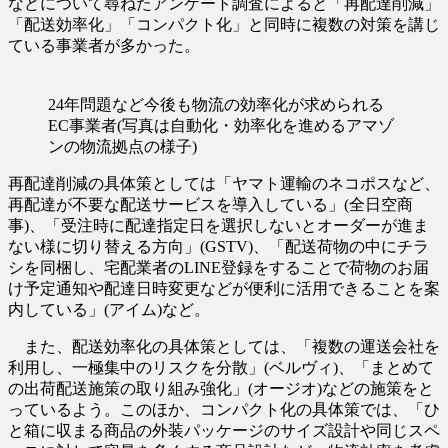
などについて尋ねたアンケート調査によると「再配達削減」
「配送効率化」「コンパクト化」と同時に複数の対策を講じ
ている事業者が多かった。
24年問題など今後も物流の効率化が求められる
EC事業者(写真は自動化・効率化を進めるアマゾ
ンの物流拠点の様子)
再配達削減の具体策としては「ヤマト運輸のネコポスなど、
再配達が不要な配送サービスを導入している」(全日空商
事)、「受注時に配達指定日を選択しないとオーダーが進ま
ない様に切り替える方向」(GSTV)、「配送荷物の中にチラ
シを同梱し、宅配業者のLINE登録をすることで荷物のお届
け予定通知や配達日時変更などが便利に活用できることを案
内している」(アイム)など。
また、配送効率化の具体策としては、「複数の運送会社を
利用し、一極集中のリスクを分散」(ベルヴィ)、「まとめて
の出荷配送施策の取り組み強化」(オージオ)などの施策をと
っているよう。このほか、コンパクト化の具体策では、「ひ
と箱に収まる商品の外装パッケージのサイズ設計や同じスペ