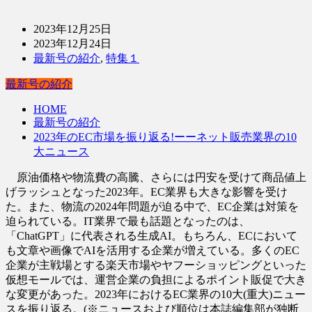
2023年12月25日
2023年12月24日
最新号の紹介
,
特集１
最新号の紹介
HOME
最新号の紹介
2023年のEC市場を振り返る!ーーネット販売業界の10
大ニュース
原油価格や物流費の高騰、さらには円安を受けて商品値上
げラッシュとなった2023年。EC業界も大きな影響を受け
た。また、物流の2024年問題が迫る中で、EC企業は対策を
迫られている。IT業界で最も話題となったのは、
「ChatGPT」に代表される生成AI。もちろん、ECにおいて
も文章や画像でAIを活用する企業が増えている。多くのEC
企業が主戦場とする楽天市場やヤフーショッピングといった
仮想モールでは、運営企業の負担によるポイント販促で大き
な変更があった。2023年におけるEC業界の10大(重大)ニュー
スを振り返る。(※ニュースおよび順位は本誌編集部が独断