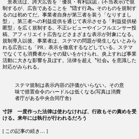
景表法は、誇大広告を「優良・有利誤認」(不当表示)で規
制するが、広告であることを〝隠す行為〟そのものを規制す
るのは初めてだ。事業者自身が第三者を装う「なりすまし
型」、第三者への利益提供を通じて表示させる「利益提供秘
匿型」を広く規制する。不正レビューやインフルエンサー投
稿、アフィリエイト広告などさまざまな表示が対象になる。
規制導入以後、事業者は、ステマの問題が発生しないとみら
れる広告にも「PR」表示を徹底するなどしている。ステマ
でなくても消費者からその疑いをかけられ、炎上すれば事業
活動に大きな影響を及ぼす。法律を超え〝社会〟を意識した
対応がみられる。
ステマ規制は表示内容の評価がいらない。その意
味で措置命令のハードルは低くなる(写真は消費
者庁がある中央合同庁舎)
寸評 一度作った法律は使わなければ、行政もその責めを受
ける。来年には執行が行われるだろう
[ この記事の続き… ]