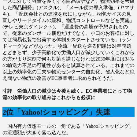
ースに対して容量を多くする商品設計など、物流効率を考慮
した商品開発」(アスクル)、「メール便の導入準備」(ヤマサ
キ)、「配送会社との連携を密にしながら、梱包サイズの見
直しやリードタイムの緩和、物流コントロールなどを実施」
(テレビ東京ダイレクト)、「運送費の高騰が予想されるの
で、従来のダンボール梱包だけでなく、小口のお客様に対し
ては簡易包装で出荷する体制をスタートさせている」(ラン
ドマーク)などがあった。物流・配送を巡る問題は24年問題
とどまらず、少子高齢化で労働人口が減少していくこれから
の方がより深刻で何も対策を講じなければ2030年度には34%
の輸送力不足の可能性があると試算されている。これまでの
以上の効率化の工夫や物流センターの自動化、省人化など絶
え間ない物流の改善がEC事業者に求められそうだ。
寸評 労働人口の減少は今後も続く。EC事業者にとって物
流の効率化の取り組みはこれからも必須に
2位「Yahoo!ショッピング」失速
国内有力仮想モールの一角である「Yahoo!ショッピング」
の流通額が大きく落ち込んだ。