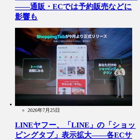
――通販・ECでは予約販売などに
影響も
2026年7月25日
LINEヤフー、「LINE」の「ショッ
ピングタブ」表示拡大――各ECサ