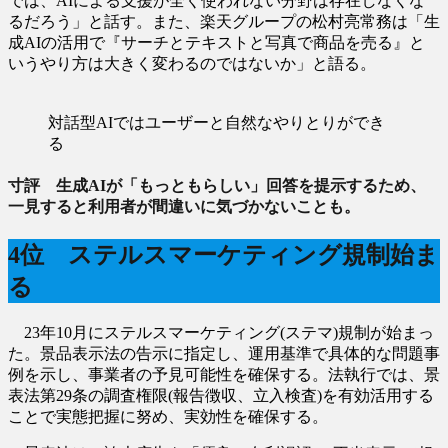
では、AIによる支援が全く使われない分野は存在しなくな
るだろう」と話す。また、楽天グループの松村亮常務は「生
成AIの活用で『サーチとテキストと写真で商品を売る』と
いうやり方は大きく変わるのではないか」と語る。
対話型AIではユーザーと自然なやりとりができ
る
寸評 生成AIが「もっともらしい」回答を提示するため、
一見すると利用者が間違いに気づかないことも。
4位 ステルスマーケティング規制始ま
る
23年10月にステルスマーケティング(ステマ)規制が始まっ
た。景品表示法の告示に指定し、運用基準で具体的な問題事
例を示し、事業者の予見可能性を確保する。法執行では、景
表法第29条の調査権限(報告徴収、立入検査)を有効活用する
ことで実態把握に努め、実効性を確保する。