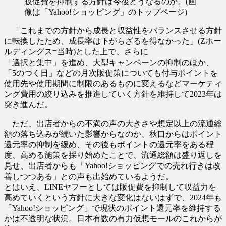
販促費を抑制する方針は今後どうなるのか。(画
像は「Yahoo!ショッピング」のトップページ)
「これまでの方針から成長と収益性をバランスさせる方針
に転換したため、成長率は下がらざるを得なかった」(Zホー
ルディングス=当時)とした上で、さらに
「選択と集中」を進め、大型キャンペーンの抑制のほか、
「5のつく日」などの月次販促策についても付与ポイントを
使用先や使用期間に制限のあるものに変えるなどマーケティ
ング費用の絞り込みを推進していく方針を維持して2023年は
突き進んだ。
ただ、出店者からの不満の声の大きさや想定以上の流通総
額の落ち込みが続いた影響からなのか、秋口からはポイント
還元率の抑制を緩め、その後もポイントの還元率をある程
度、高める施策を採り始めたことで、流通総額は盛り返しを
見せ、出店者からも「Yahoo!ショッピングでの売れ行きは改
善しつつある」との声も出始めているようだ。
とはいえ、LINEヤフーとしては販促費を抑制して収益力を
高めていくという方針に大きな変化はないはずで、2024年も
「Yahoo!ショッピング」で現状のポイント還元率を維持する
かは不透明な状況。日本有数の有力仮想モールのこれからが