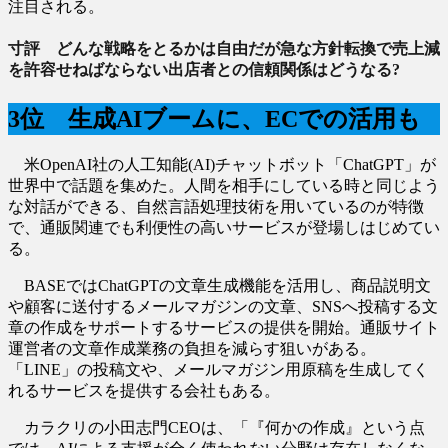
注目される。
寸評 どんな戦略をとるかは自由だが急な方針転換で売上減
を許容せねばならない出店者との信頼関係はどうなる?
3位 生成AIブームに、ECでの活用も
米OpenAI社の人工知能(AI)チャットボット「ChatGPT」が
世界中で話題を集めた。人間を相手にしている時と同じよう
な対話ができる、自然言語処理技術を用いているのが特徴
で、通販関連でも利便性の高いサービスが登場しはじめてい
る。
BASEではChatGPTの文章生成機能を活用し、商品説明文
や顧客に送付するメールマガジンの文章、SNSへ投稿する文
章の作成をサポートするサービスの提供を開始。通販サイト
運営者の文章作成業務の負担を減らす狙いがある。
「LINE」の投稿文や、メールマガジン用原稿を生成してく
れるサービスを提供する会社もある。
カラクリの小田志門CEOは、「『何かの作成』という点