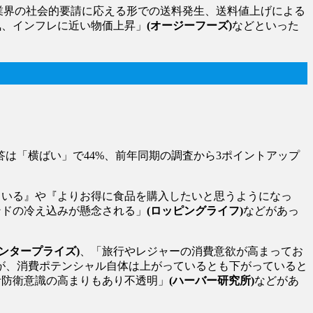
業界の社会的要請に応える形での送料発生、送料値上げによる
気、インフレに近い物価上昇」
(オージーフーズ)
などといった
は「横ばい」で44%、前年同期の調査から3ポイントアップ
ている』や『よりお得に食品を購入したいと思うようになっ
ンドの冷え込みが懸念される」
(ロッピングライフ)
などがあっ
ンタープライズ)
、「旅行やレジャーの消費意欲が高まってお
が、消費ポテンシャル自体は上がっているとも下がっていると
活防衛意識の高まりもあり不透明」
(ハーバー研究所)
などがあ