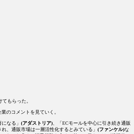
けてもらった。
企業のコメントを見ていく。
著になる」
(アダストリア)
、「ECモールを中心に引き続き通販
され、通販市場は一層活性化するとみている」
(ファンケル)
な