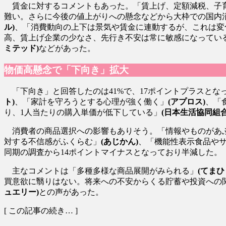
賃金に対するコメントもあった。「賃上げ、定額減税、子育
難い。さらに今後の値上がりへの懸念などから大枠での国内
ル)
、「消費動向の上下は景気や賃金に連動するが、これは変
高、賃上げ企業の少なさ、先行き不安は常に敏感になってい
ミテッド)
などがあった。
物価高懸念で「下向き」拡大
「下向き」と回答したのは41%で、17ポイントプラスと
ト)
、「家計を守ろうとする心理が強く働く」
(アプロス)
、「
り、1人当たりの購入単価が低下している」
(日本生活協同組
消費者の商品選択への影響もありそう。「情報やものがあふ
対する不信感がふくらむ」
(あじかん)
、「機能性表示食品や
同期の調査から14ポイントマイナスとなっており半減した。
主なコメントは「多種多様な商品展開がみられる」
(てまひ
買意欲に翳りはない。将来への不安からくる貯蓄や投資への
ュエリー)
との声があった。
[ この記事の続き… ]