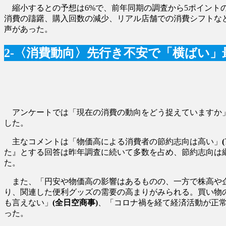
縮小するとの予想は6%で、前年同期の調査から5ポイント
消費の躊躇、購入回数の減少、リアル店舗での消費シフトな
声があった。
2-〈消費動向〉先行き不安で「横ばい
アンケートでは「現在の消費の動向をどう捉えていますか」
した。
主なコメントは「物価高による消費者の節約志向は高い」
た』とする回答は昨年調査に続いて多数を占め、節約志向は
た。
また、「円安や物価高の影響はあるものの、一方で株高や
り、関連した便利グッズの需要の高まりがみられる。買い物
も言えない」
(全日空商事)
、「コロナ禍を経て経済活動が正
った。