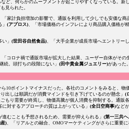
るなど、何らかのムーブメントが起こりやすくなっている。新
ども見られた。
「家計負担増加の影響で、通販を利用して少しでも安価な商
る」
(アプロス)
、「市場価格のインフレにより商品購入価格が精
多い」
(世田谷自然食品)
、「大手企業が成長市場へエントリー
、「コロナ禍で通販市場が拡大した結果、ユーザー自体がその
が継続。頭打ちの段階にない」
(田中貴金属ジュエリー)
があった
から10ポイントマイナスだった。各社のコメントをみると、物
滑り出しは順調だが消費マインドを引き下げているのが懸念」
(
巣ごもり需要が終焉し、物価高騰が個人消費を抑制する。通販
客に対するアプローチの質は上がっている」
(全日空商事)
など
が進むことも予想されるため、需要が抑えられる」
(第一三共ヘ
産)
、「リアルとの融合、OMOマーケティングがさらに重要に