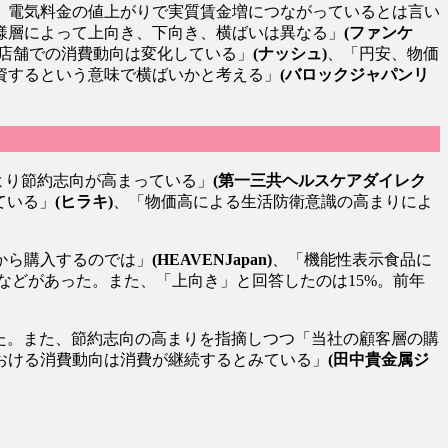
、電気料金の値上がりで実質賃金増につながっているとは言い
様層によって上向き、下向き、横ばいは異なる」
(ファンケ
店舗での消費動向は変化している」
(ナッシュ)
、「円安、物価
資するという意味で横ばいかと考える」
(バロックジャパンリ
より節約志向が高まっている」
(第一三共ヘルスケアダイレク
ている」
(ヒラキ)
、「物価高による生活防衛意識の高まりによ
から購入するのでは」
(HEAVENJapan)
、「機能性表示食品に
などがあった。また、「上向き」と回答したのは15%。前年
た。また、節約志向の高まりを指摘しつつ「当社の顧客層の購
おける消費動向は消費が継続するとみている」
(田中貴金属ジ