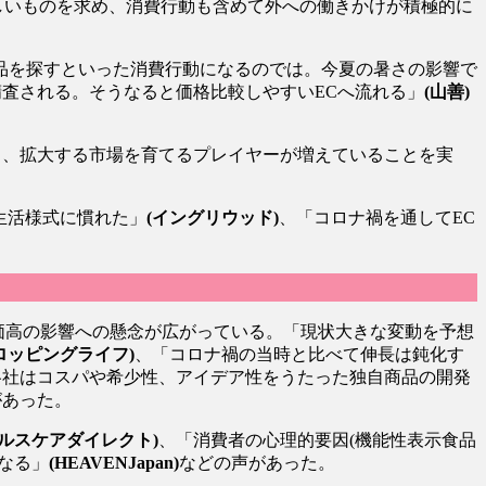
しいものを求め、消費行動も含めて外への働きかけが積極的に
品を探すといった消費行動になるのでは。今夏の暑さの影響で
査される。そうなると価格比較しやすいECへ流れる」
(山善)
し、拡大する市場を育てるプレイヤーが増えていることを実
生活様式に慣れた」
(イングリウッド)
、「コロナ禍を通してEC
。
価高の影響への懸念が広がっている。「現状大きな変動を予想
ロッピングライフ)
、「コロナ禍の当時と比べて伸長は鈍化す
各社はコスパや希少性、アイデア性をうたった独自商品の開発
があった。
ルスケアダイレクト)
、「消費者の心理的要因(機能性表示食品
なる」
(HEAVENJapan)
などの声があった。