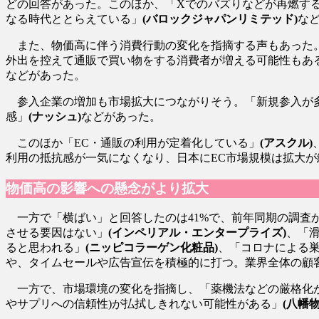
どの回答があった。このほか、「Xでのバズりなどが再燃す
なる時代ととらえている」
(バロックジャパンリミテッド)
な
また、物価高に伴う消費行動の変化を指摘する声もあった。
外出を控えて通販で買い物をする消費者が増える可能性もあ
などがあった。
参入企業の増加も市場拡大につながりそう。「新規参入が
感」
(ナッシュ)
などがあった。
このほか「EC・通販の利用が定着化している」
(アスクル)
利用の抵抗感が一気になくなり、日本にEC市場規模は拡大
物価高の影響への懸念がより拡大
一方で「横ばい」と回答したのは41%で、前年同期の調査
させる要因はない」
(インペリアル・エンタープライズ)
、「
ると思われる」
(ニッピコラーゲン化粧品)
、「コロナによる
や、タイムセールや広告宣伝を積極的に打つ。業界全体の顧
一方で、市場環境の変化を指摘し、「薬機法などの厳格化
やサプリへの信頼性)が払拭しきれない可能性がある」
(八幡物