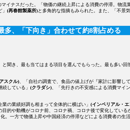
のマイナスだった。「物価の継続上昇による消費の停滞。物流
ど」
(再春館製薬所)
と多角的な指摘もみられた。また、「不景
」最多、「下向き」合わせて約8割占める
と聞き、最も当てはまる項目を選んでもらった。最も多い回答
(アスクル)
、「自社の調査で、食品の値上げが『家計に影響し
継続している」
(クラダシ)
、「先行きの不安感による消費マイ
企業の業績好調も相まって全体的に横ばい」
(インペリアル・エ
の目的や動機がコロナ前、コロナ禍、コロナ後で変化している
常化。一方で物価上昇や中国経済の停滞などによる消費者の生