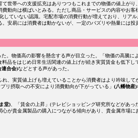
て世帯への支援拡充はありつつもこれまでの物価の値上がり
消費動向は横ばいとみる。ただし商品・サービスの内容やお客
化していない認識。宅配市場の消費行動が増えており、リアル
る。安易には消費者は動かないが、一定のバズリや熱量には投
なった。物価高の影響を懸念する声が目立った。「物価の高騰に
食料品をはじめ日常生活関連の値上げが続き実質賃金も低下し
合連合会)
などとする声があった。
れ、実質値上げも増えていることから消費者はより吟味して
サプリ摂取への不安により消費動向が下がっている」
(八幡物産)
ま堂)
、「賃金の上昇」(テレビショッピング研究所などがあっ
関心が貴金属製品の購入につながる傾向があり、貴金属市場に