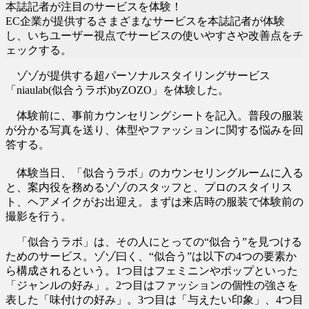
本誌記者が注目のサービスを体験！
EC企業が提供するさまざまなサービスを本誌記者が体験
し、いちユーザー視点でサービスの使いやすさや改善点をチ
ェックする。
ゾゾが提供する超パーソナルスタイリングサービス
「niaulab(似合うラボ)byZOZO」を体験した。
体験前に、事前カウンセリングシートを記入。普段の服装
が分かる写真を送り、体型やファッションに関する悩みを回
答する。
体験当日、「似合うラボ」のカウンセリングルームに入る
と、案内役を務めるゾゾのスタッフと、プロのスタイリス
ト、ヘアメイクがお出迎え。まずは来店時の服装で体験前の
撮影を行う。
「似合うラボ」は、その人にとっての“似合う”を見つける
ためのサービス。ゾゾ曰く、“似合う”は以下の4つの要素か
ら構成されるという。1つ目はフェミニンやポップといった
「ジャンルの好み」。2つ目はファッションの個性の強さを
表した「味付けの好み」。3つ目は「与えたい印象」、4つ目