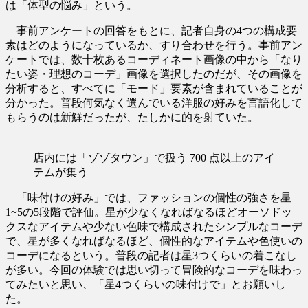
は「体型の悩み」という。
事前アンケートの回答をもとに、記者自身の4つの構成要
素はどのようになっているか、すり合わせを行う。事前アン
ケートでは、数十枚あるコーディネート画像の中から「なり
たい姿・理想のコーデ」画像を選択したのだが、その画像を
分析すると、すべてに「モード」要素が含まれていることが
分かった。普段何気なく選んでいる洋服の好みを言語化して
もらうのは新鮮だったが、たしかに的を射ていた。
店内には「ゾゾタウン」で扱う 700 点以上のアイ
テムが集う
「味付けの好み」では、ファッションの個性の強さを星
1~5の5段階で評価。星が少なくなればなるほどオーソドッ
クスなアイテムや少ない色味で構成されたシンプルなコーデ
で、星が多くなればなるほど、個性的なアイテムや色使いの
コーデになるという。普段の記者は星3つくらいの着こなし
が多い。今回の体験では思い切って冒険的なコーデを味わっ
てみたいと思い、「星4つくらいの味付けで」とお願いし
た。