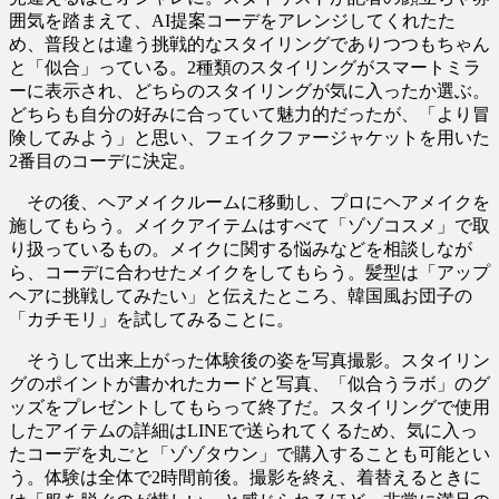
囲気を踏まえて、AI提案コーデをアレンジしてくれたた
め、普段とは違う挑戦的なスタイリングでありつつもちゃん
と「似合」っている。2種類のスタイリングがスマートミラ
ーに表示され、どちらのスタイリングが気に入ったか選ぶ。
どちらも自分の好みに合っていて魅力的だったが、「より冒
険してみよう」と思い、フェイクファージャケットを用いた
2番目のコーデに決定。
その後、ヘアメイクルームに移動し、プロにヘアメイクを
施してもらう。メイクアイテムはすべて「ゾゾコスメ」で取
り扱っているもの。メイクに関する悩みなどを相談しなが
ら、コーデに合わせたメイクをしてもらう。髪型は「アップ
ヘアに挑戦してみたい」と伝えたところ、韓国風お団子の
「カチモリ」を試してみることに。
そうして出来上がった体験後の姿を写真撮影。スタイリン
グのポイントが書かれたカードと写真、「似合うラボ」のグ
ッズをプレゼントしてもらって終了だ。スタイリングで使用
したアイテムの詳細はLINEで送られてくるため、気に入っ
たコーデを丸ごと「ゾゾタウン」で購入することも可能とい
う。体験は全体で2時間前後。撮影を終え、着替えるときに