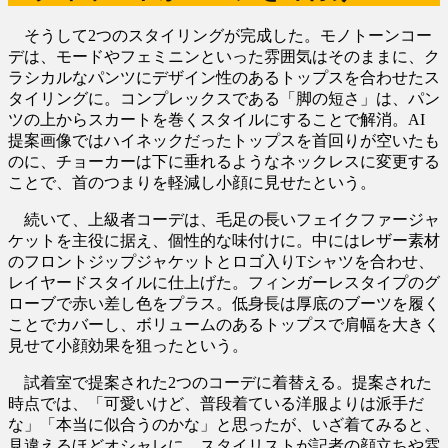
そうして2つのスタイリングが完成した。モノトーンコー
デは、モードやフェミニンといった雰囲気はそのままに、ク
ラシカルなパンツにデザイン性のあるトップスを合わせたス
タイリングに。コンプレックスである「脚の短さ」は、パン
ツの上からスカートを巻くスタイルにすることで解消。AI
提案画像ではハイネックだったトップスを首回りが空いたも
のに、チョーカーは下に垂れるようなネックレスに変更する
ことで、首のつまりを軽減し小顔に見せたという。
続いて、上級者コーデは、毛足の長いフェイクファージャ
ケットを主役に据え、個性的な味付けに。中にはレザー素材
のフロントジップジャケットとロゴ入りTシャツを合わせ、
レイヤードスタイルに仕上げた。フィンガーレスタイプのグ
ローブで赤い差し色をプラス。低身長は厚底のブーツを履く
ことでカバーし、ボリュームのあるトップスで肩幅を大きく
見せて小顔効果を狙ったという。
試着室で提案された2つのコーデに着替える。提案された
時点では、「可愛いけど、普段着ている洋服よりは派手だ
な」「本当に似合うのかな」と思ったが、いざ着てみると、
見違えるほどオシャレに。スタイリストが記者の顔立ちや雰