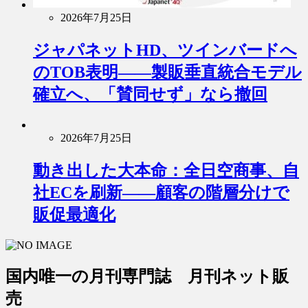
2026年7月25日
ジャパネットHD、ツインバードへ
のTOB表明――製販垂直統合モデル
確立へ、「賛同せず」なら撤回
2026年7月25日
動き出した大本命：全日空商事、自
社ECを刷新――顧客の階層分けで
販促最適化
国内唯一の月刊専門誌 月刊ネット販
売