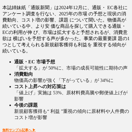
本誌姉妹紙「通販新聞」は2024年12月に、通販・ EC各社に
アンケート調査を行ない、2025年の市場 の予想と現状の消
費動向、コスト増の影響、課題 について聞いた。物価高が
続いている中、より安 価な商品を探して購入できる通販・
ECの利用が伸 び、市場は拡大すると予想されるが、消費意
欲は 横ばいを予想する声が多かった。事業の最重要課 題の1
つとして考えられる新規顧客獲得も利益を 重視する傾向が
続いている。
通販・EC 市場予想
「拡大する」が 50%に、市場の成長可能性に期待の声
消費動向
物価高の影響が強く「下がっている」が 34%に
コスト上昇への対応策は
「値上げ」実施は 53%、原材料費高騰や郵便値上げが
影響
今後の課題
新規顧客獲得も“ 利益 ”重視の傾向に原材料や人件費の
コスト増が影響
無料サンプル記事へ ▶︎