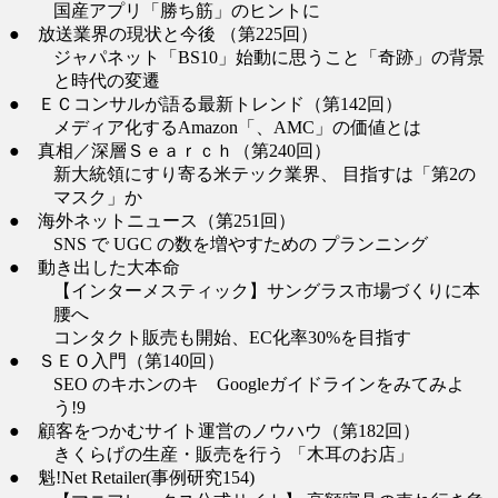
国産アプリ「勝ち筋」のヒントに
● 放送業界の現状と今後 （第225回）
ジャパネット「BS10」始動に思うこと「奇跡」の背景
と時代の変遷
● ＥＣコンサルが語る最新トレンド（第142回）
メディア化するAmazon「、AMC」の価値とは
● 真相／深層Ｓｅａｒｃｈ（第240回）
新大統領にすり寄る米テック業界、 目指すは「第2の
マスク」か
● 海外ネットニュース（第251回）
SNS で UGC の数を増やすための プランニング
● 動き出した大本命
【インターメスティック】サングラス市場づくりに本
腰へ
コンタクト販売も開始、EC化率30%を目指す
● ＳＥＯ入門（第140回）
SEO のキホンのキ Googleガイドラインをみてみよ
う!9
● 顧客をつかむサイト運営のノウハウ（第182回）
きくらげの生産・販売を行う 「木耳のお店」
● 魁!Net Retailer(事例研究154)