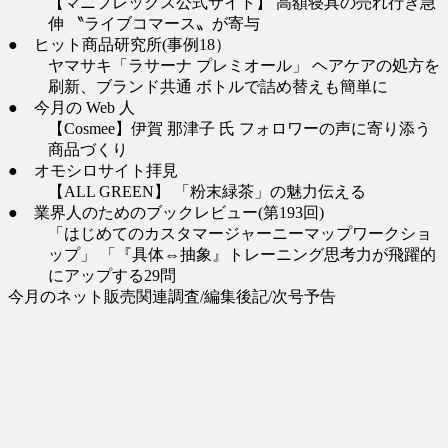
【マニフレックス公式サイト】 高額寝具の売れ行き急
伸 〝ライブコマース〟が寄与
● ヒット商品研究所(事例18）
ヤマサキ「ラサーナ プレミオール」 ヘアケアの処方を
刷新、ブランド共通 ボトルで詰め替えも簡単に
● 今月の Web 人
【Cosmee】伊賀 那津子 氏 フォロワーの声に寄り添う
商品づくり
● オモシロサイト拝見
【ALL GREEN】 「粉末緑茶」の魅力伝える
● 業界人のためのブックレビュー(第193回)
「はじめてのカスタマージャーニーマップワークショ
ップ」 「『具体⇔抽象』トレーニング思考力が飛躍的
にアップする29問
今月のネット販売関連調査/編集後記/次号予告