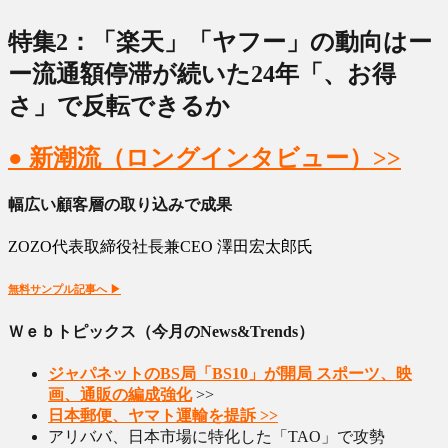
特集2：「楽天」「ヤフー」の動向はー
ー流通額停滞が続いた24年「、お得
さ」で反転できるか
● 新潮流（ロングインタビュー）>>
幅広い顧客層の取り込みで成果
ZOZO代表取締役社長兼CEO 澤田宏太郎氏
無料サンプル記事へ ▶︎
Ｗｅｂトピックス（今月のNews&Trends）
ジャパネットのBS局「BS10」が開局 スポーツ、映
画、通販の編成強化
>>
日本郵便、ヤマト運輸を提訴 >>
アリババ、日本市場に特化した「TAO」で攻勢