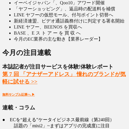
イーベイジャパン「、Qoo10」アワード開催
「ヤフーショッピング」、返品時の配送料を補償
LINE ヤフーの仮想モール、付与ポイント切替へ
新経済連盟、ビデオ通話義務付けに判定する署名開始
LINE ヤフー、BEENOS を買収へ
BASE 、E ス ト ア ー を 買 収 へ
今月のEC業界の主な動き【業界レーダー】
今月の注目連載
本誌記者が注目サービスを体験!体験レポート
第 7 回 「アナザーアドレス」 憧れのブランドが気
軽に試せる >>
無料サンプル記事へ ▶︎
連載・コラム
● ECを“超える”ケータイビジネス最前線（第240回）
話題の「mixi2」~まずはアプリの完成度に注目