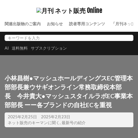
関連出版物のご案内
お知らせ
読者専用コンテンツ
「月刊ネット
AI
送料無料
サブスクリプション
小林昌樹●マッシュホールディングスEC管理本
部部長兼ウサギオンライン常務取締役本部
長 今井貴大●マッシュスタイルラボEC事業本
部部長 ーー各ブランドの自社ECを重視
2025年2月25日
2025年2月23日
ネット販売のキーマンに聞く
,
最新号の紹介