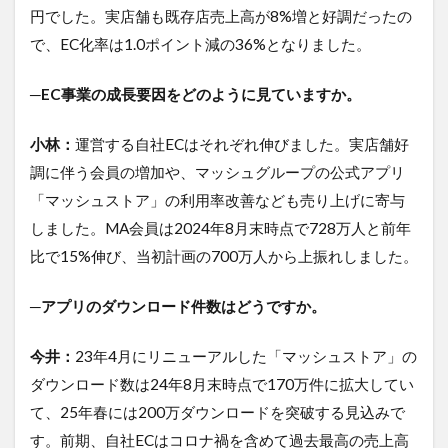
円でした。実店舗も既存店売上高が8%増と好調だったの
で、EC化率は1.0ポイント減の36%となりました。
─EC事業の成長要因をどのように見ていますか。
小林：
運営する自社ECはそれぞれ伸びました。実店舗好
調に伴う会員の増加や、マッシュグループの公式アプリ
「マッシュストア」の利用率改善なども売り上げに寄与
しました。MA会員は2024年8月末時点で728万人と前年
比で15%伸び、当初計画の700万人から上振れしました。
─アプリのダウンロード件数はどうですか。
今井：
23年4月にリニューアルした「マッシュストア」の
ダウンロード数は24年8月末時点で170万件に拡大してい
て、25年春には200万ダウンロードを突破する見込みで
す。前期、自社ECはコロナ禍を含めて過去最高の売上高