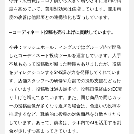
今
井：
広告費はコロナ前から大きく増やさずに運用の精
度を高めていて、費用対効果は倍増しています。運用精
度の改善は他部署との連携強化も寄与しています。
─コーディネート投稿も売り上げに貢献しています。
今
井：
マッシュホールディングスではグループ内で開発
したコーディネート投稿ツールを運営しています。人手
不足もあって投稿数が減った時期もありましたが、投稿
をディレクションするSNS課が力を発揮してくれていま
す。店舗スタッフへの研修や店舗での撮影支援なども行
っています。投稿数は過去最多で、投稿画像経由のEC売
り上げも増えてきています。また、同じ商品で同じカラ
ーの投稿画像が多くなり過ぎる場合は、色違いの投稿を
推奨するなど、戦略的に投稿の対象商品を分散させたり
しています。あって、前者は、ラボ内でAIを活用する割
合が少しずつ高まってきています。