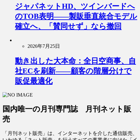
ジャパネットHD、ツインバードへ
のTOB表明――製販垂直統合モデル
確立へ、「賛同せず」なら撤回
2026年7月25日
動き出した大本命：全日空商事、自
社ECを刷新――顧客の階層分けで
販促最適化
国内唯一の月刊専門誌 月刊ネット販
売
「月刊ネット販売」は、インターネットを介した通信販売、
いわゆる「ネット販売」を行うすべての事業者に向けた「イ