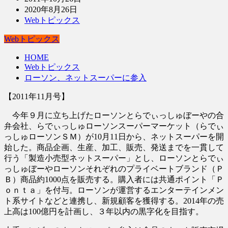
2020年8月26日
Webトピックス
Webトピックス
HOME
Webトピックス
ローソン、ネットスーパーに参入
【2011年11月号】
今年９月に立ち上げたローソンとらでぃっしゅぼーやの合
弁会社、らでぃっしゅローソンスーパーマーケット（らでぃ
っしゅローソンＳＭ）が10月11日から、ネットスーパーを開
始した。商品企画、生産、加工、販売、発送までを一貫して
行う「製造小売型ネットスーパー」とし、ローソンとらでぃ
っしゅぼーやローソンそれぞれのプライベートブランド（Ｐ
Ｂ）商品約1000点を販売する。購入者には共通ポイント「Ｐ
ｏｎｔａ」を付与。ローソンが運営するエンターテインメン
ト系サイトなどと連携し、新規顧客を獲得する。2014年の売
上高は100億円を計画し、３年以内の黒字化を目指す。