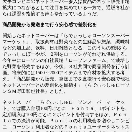
大手コンビニのネットスーパー参入は食品のネット販売市場
拡大につながるとして注目を集めている一方で、通販各社か
らは課題を指摘する声も挙がっているようだ。
商品開発から発送まで行う安心感で差別化を
開始したネットスーパーは「らでぃっしゅローソンスーパー
マーケット」。取扱商材は野菜などの生鮮品や惣菜、調味料
などの加工品、飲料、日用雑貨となる。このうちの8割をら
でぃっしゅぼーやが、２割をローソンがそれぞれ供給する。
今年中にローソンの自社農場「ローソンファーム」で栽培し
た野菜を発売するほか、今後、３社共同で商品開発を行う計
画。将来的には1500～2000アイテムまで商材を拡大する考
え。「商品開発から販売、発送までを直接行う安心感で他社
ネットスーパーとの差別化を目指す」（らでぃっしゅローソ
ンＳＭ野田和也社長）とした。
ネットスーパー「らでぃっしゅローソンスーパーマーケッ
ト」では購入金額100円ごとに「Ｐｏｎｔａ」1ポイントを、
定期購入は100円ごとに２ポイントを付与するほか、Ｐｏｎ
ｔａでの決済が可能。Ｐｏｎｔａの利用機会を増やしコンビ
ニ「ローソン」利用者などのＰｏｎｔａユーザーをネットス