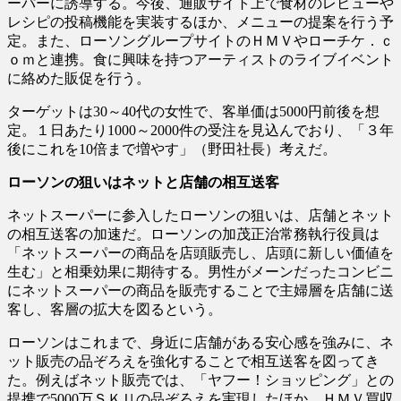
ーパーに誘導する。今後、通販サイト上で食材のレビューや
レシピの投稿機能を実装するほか、メニューの提案を行う予
定。また、ローソングループサイトのＨＭＶやローチケ．ｃ
ｏｍと連携。食に興味を持つアーティストのライブイベント
に絡めた販促を行う。
ターゲットは30～40代の女性で、客単価は5000円前後を想
定。１日あたり1000～2000件の受注を見込んでおり、「３年
後にこれを10倍まで増やす」（野田社長）考えだ。
ローソンの狙いはネットと店舗の相互送客
ネットスーパーに参入したローソンの狙いは、店舗とネット
の相互送客の加速だ。ローソンの加茂正治常務執行役員は
「ネットスーパーの商品を店頭販売し、店頭に新しい価値を
生む」と相乗効果に期待する。男性がメーンだったコンビニ
にネットスーパーの商品を販売することで主婦層を店舗に送
客し、客層の拡大を図るという。
ローソンはこれまで、身近に店舗がある安心感を強みに、ネ
ット販売の品ぞろえを強化することで相互送客を図ってき
た。例えばネット販売では、「ヤフー！ショッピング」との
提携で5000万ＳＫＵの品ぞろえを実現したほか、ＨＭＶ買収