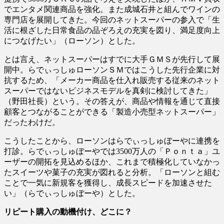
でエンタメ関連商品を強化。また成城石井と組んでワインの
専門店を展開してきた。今回のネットスーパーの参入で「生
活に根ざした日常食品の品ぞろえの充実を図り、満足度向上
につなげたい」（ローソン）とした。
とは言え、ネットスーパーはすでに大手ＧＭＳが先行して展
開中。らでぃっしゅローソンＳＭではこうした先行企業に対
抗するため、「メーカー商品を仕入れ販売する従来のネット
スーパーではないビジネスモデルを真剣に検討してきた」
（野田社長）という。その答えが、商品や情報を通じて直接
顧客とつながることができる「製造小売型ネットスーパー」
だったわけだ。
こうしたことから、ローソンはらでぃっしゅぼーやに連携を
打診。らでぃっしゅぼーやでは3500万人の「Ｐｏｎｔａ」ユ
ーザーの開拓を見込めるほか、これまで積極化していなかっ
たスイーツや菓子の充実が図れると分析。「ローソンと組む
ことで一気に新規客を獲得し、成長スピードを加速させた
い」（らでぃっしゅぼーや）とした。
リピート購入の動機付け、どこに？