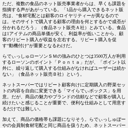
ただ、複数の食品のネット販売事業者からは、早くも課題を
指摘する声があがっている。「1品から購入できるネット販
売は、“食材宅配とは顧客のロイヤリティーが異なるので
は。そのサイトで購入する顧客の理由を何とするかで成否が
分かれるだろう」（食品ネット販売Ａ社）とみている。食品
は1アイテムの商品単価が安く、利益率が低いことから、顧
客のリピート購入が収益を左右する。リピート購入を促
す“動機付け”が重要となるわけだ。
らでぃっしゅローソンＳＭの強みのひとつは3500万人が利用
するローソンのポイント「Ｐｏｎｔａ」だが、「ポイント以
外に、繰り返して購入する仕組みがなければユーザーは続か
ない」（食品ネット販売Ｂ社）という。
ネットスーパーではリピート顧客向けに定期購入の野菜セッ
トの内容を自由に変更できる「マイらでぃボックス」を用
意。だが、商品の魅力やブランドの信頼などで顧客が購入し
続けたいと感じることが重要で、便利な仕組みとして用意す
るだけでは難しい。
加えて、商品の価格帯も課題になりそう。らでぃっしゅぼー
やの会員制食材宅配と同じ商品を扱うため、ネットスーパー