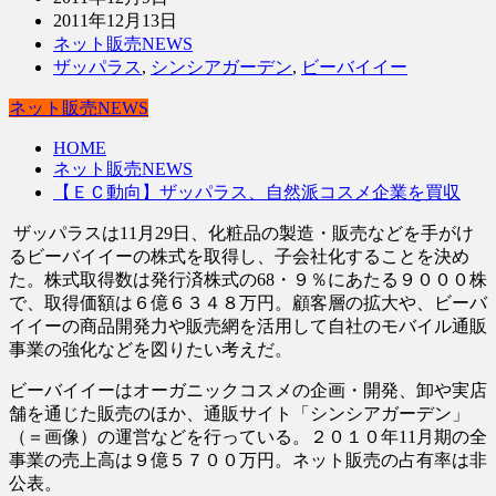
2011年12月13日
ネット販売NEWS
ザッパラス
,
シンシアガーデン
,
ビーバイイー
ネット販売NEWS
HOME
ネット販売NEWS
【ＥＣ動向】ザッパラス、自然派コスメ企業を買収
ザッパラスは11月29日、化粧品の製造・販売などを手がけ
るビーバイイーの株式を取得し、子会社化することを決め
た。株式取得数は発行済株式の68・９％にあたる９０００株
で、取得価額は６億６３４８万円。顧客層の拡大や、ビーバ
イイーの商品開発力や販売網を活用して自社のモバイル通販
事業の強化などを図りたい考えだ。
ビーバイイーはオーガニックコスメの企画・開発、卸や実店
舗を通じた販売のほか、通販サイト「シンシアガーデン」
（＝画像）の運営などを行っている。２０１０年11月期の全
事業の売上高は９億５７００万円。ネット販売の占有率は非
公表。