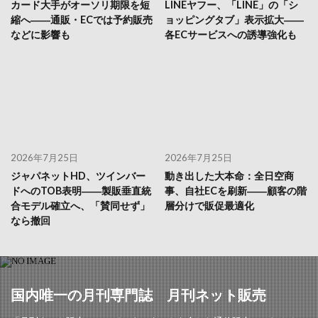
カード大手がオーソリ期限を短
LINEヤフー、「LINE」の「シ
縮へ――通販・ECでは予約販売
ョッピングタブ」表示拡大――
などに影響も
各ECサービスへの誘導強化も
2026年7月25日
2026年7月25日
ジャパネットHD、ツインバー
動き出した大本命：全日空商
ドへのTOB表明――製販垂直統
事、自社ECを刷新――顧客の階
合モデル確立へ、「賛同せず」
層分けで販促最適化
なら撤回
国内唯一の月刊専門誌 月刊ネット販売