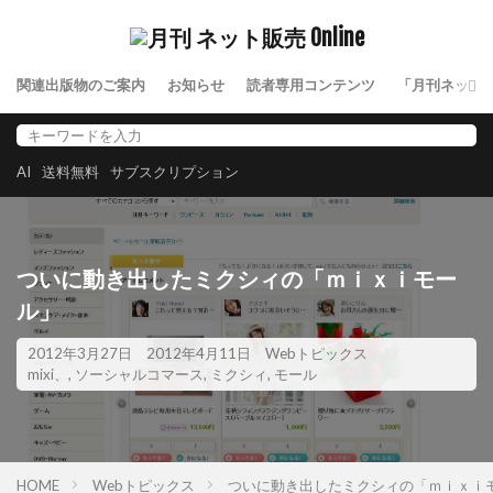
関連出版物のご案内
お知らせ
読者専用コンテンツ
「月刊ネット
AI
送料無料
サブスクリプション
ついに動き出したミクシィの「ｍｉｘｉモー
ル」
2012年3月27日
2012年4月11日
Webトピックス
mixi、
,
ソーシャルコマース
,
ミクシィ
,
モール
HOME
Webトピックス
ついに動き出したミクシィの「ｍｉｘｉ