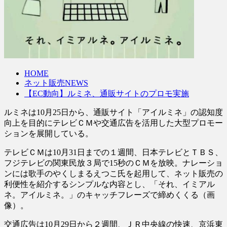
HOME
ネット販売NEWS
【EC動向】ルミネ、通販サイトのプロモ実施
ルミネは10月25日から、通販サイト「アイルミネ」の認知度
向上を目的にテレビＣＭや交通広告を活用した大型プロモー
ションを展開している。
テレビＣＭは10月31日までの１週間、日本テレビとＴＢＳ、
フジテレビの関東民放３局で15秒のＣＭを放映。ナレーショ
ンには歌手のやくしまるえつこ氏を起用して、ネット販売の
利便性を紹介するシンプルな内容とし、「それ、イミアル
ネ。アイルミネ。」のキャッチフレーズで締めくくる（画
像）。
交通広告は10月29日から２週間、ＪＲ中央線の快速、京浜東