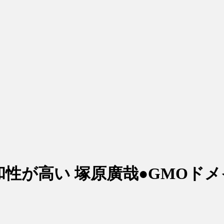
親和性が高い 塚原廣哉●GMOド