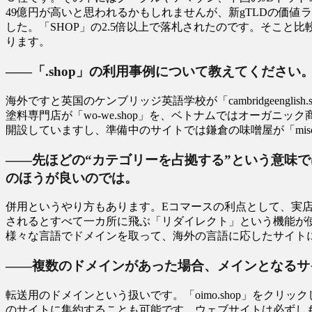
49億円が高いと思われるかもしれませんが、新gTLDの価値
した。「SHOP」の2.5倍以上で落札されたのです。そこと
ります。
――「.shop」の利用事例について教えてください
海外ですと英国のケンブリッジ英語学校が「cambridgeengl
塗料専門店が「wo-we.shop」を、ベトナムではオーガニック商品
開設していますし、準備中のサイトでは鎌倉の味噌屋が「miso
――先ほどの“カテゴリーを占拠する”という意味では、「miso
のほうが良いのでは。
併用というやり方もあります。Eコマースの利点として、実店舗
されるとすべて一カ所に飛ぶ「リダイレクト」という機能が使え
様々な言語でドメインを取って、海外の言語に応したサイト
――複数のドメインがあった場合、メインとなるサ
転送用のドメインという扱いです。「oimo.shop」をクリック
のサイトに集約することも可能です。ウェブサイトは必ずし