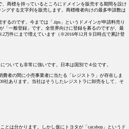
で、商標を持っているところにドメインを販売する期間を設け
標とマッチングする文字列を販売します。商標権者向けの最多申請数は
るのです。今までは「.tips」というドメインが申請料売り
ェーズが「一般登録」です。全世界向けに登録を募るのですが、最
で9.2万件にまで増えています（※2016年12月９日時点で累計登
p」についても非常に強いです。日本は国別で４位です。
と消費者の間に小売事業者に当たる「レジストラ」が存在しま
00社あります。当社はそうしたレジストラに卸売をして、そ
ことは分かります。しかし仮にトヨタが「car.shop」というド