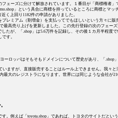
のフェーズに分けて解放されています。１番目が「商標権者」
れば「gmo.shop」という具合に商標を持っているところに商
1.5倍近く上回り1182件の申請がありました。
プレミアム（割増金）を支払ってでもほしいという方々に販売す
1.5億円で最高売り上げを更新しました。この先行登録の次のフ
最多でしたが、「.shop」は5.6万件を記録し、その後１カ月半程度
しです。
ヨーロッパはそもそもドメインについて歴史があり、「.sho
売していますが、直接販売することはルール上できません。我々
内最大のレジストラになります。世界には同じような会社が21
。
か。
えば「toyota.shop」であれば、トヨタのサイトだという