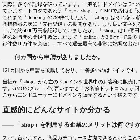
実際に多くの記録を破っています。一般的にドメインは３つ
ています。トヨタであれば「toyota.shop」、GMOであ
これまで「.london」の799件でしたが、「.shop」はそれを
商標権者の次に「先行登録」の期間があり、より良い文字列を
上げで約6000万円を記録していましたが、「.shop」は
初の24時間の登録件数はこれまで「.online」が3.8万件で
録件数10万件を突破）。すべて過去最高で非常に好調な出だ
――何カ国から申請がありましたか。
121カ国から申請を頂戴しており、一番多いのはドイツです。
当社が「.shop」から左のドメインを世界中のお客様に販
す。GMOのグループで言いますと「お名前ドットコム」が国
こからエンドユーザーにドメインを販売するという構図です
直感的にどんなサイトか分かる
――「.shop」を利用する企業のメリットは何です
ズバリ言いますと、商品カテゴリーを占拠できるということです。例