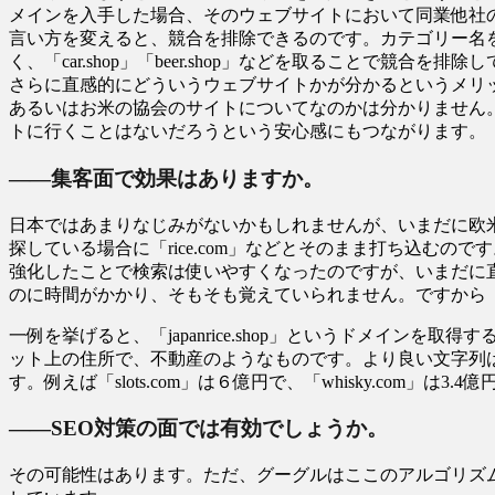
メインを入手した場合、そのウェブサイトにおいて同業他社
言い方を変えると、競合を排除できるのです。カテゴリー名を
く、「car.shop」「beer.shop」などを取ることで競合
さらに直感的にどういうウェブサイトかが分かるというメリット
あるいはお米の協会のサイトについてなのかは分かりません。こ
トに行くことはないだろうという安心感にもつながります。
――集客面で効果はありますか。
日本ではあまりなじみがないかもしれませんが、いまだに欧米
探している場合に「rice.com」などとそのまま打ち込む
強化したことで検索は使いやすくなったのですが、いまだに
のに時間がかかり、そもそも覚えていられません。ですから「rice
一例を挙げると、「japanrice.shop」というドメイ
ット上の住所で、不動産のようなものです。より良い文字列
す。例えば「slots.com」は６億円で、「whisky.com」は3
――SEO対策の面では有効でしょうか。
その可能性はあります。ただ、グーグルはここのアルゴリズ