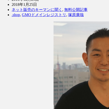
2018年1月25日
ネット販売のキーマンに聞く
,
無料公開記事
.shop
,
GMOドメインレジストリ
,
塚原廣哉