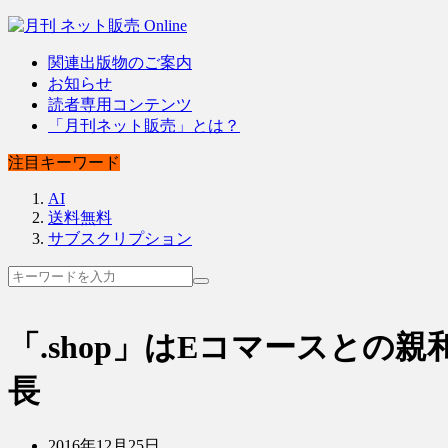
関連出版物のご案内
お知らせ
読者専用コンテンツ
「月刊ネット販売」とは？
注目キーワード
AI
送料無料
サブスクリプション
「.shop」はEコマースとの
長
2016年12月25日