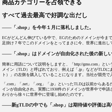
商品カテゴリーを占領できる
すべて過去最高で好調な出だし
――「.shop」を今年１月に落札しました。
ECがどんどん伸びている中で、ECのためのドメインが今まで
足掛け７年でこのドメインをとってまさに今、世界に進出し
――「.shop」はドメインが自由化された後の新し
簡単に用語について説明をしますと、「http://gmo.com
メイン（TLD）と呼ばれており、例えば「.jp」などがTL
ト）」の左側を購入していることになります。当社が競売で入札
「.com」「.net」「.org」「.jp」といったTLDは
インが自由化され、実際に1930件のドメインが世界中で申請され
わりから徐々に世界中に登場し始めたのです。
――新gTLDの中でも「.shop」は期待値や評価は